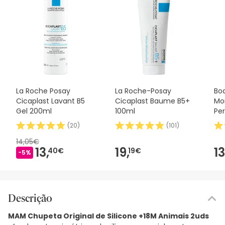
La Roche Posay
La Roche-Posay
Bo
Cicaplast Lavant B5
Cicaplast Baume B5+
Mo
Gel 200ml
100ml
Pe
(
20
)
(
101
)
14,05€
13,
19,
13
40€
19€
-5%
Descrição
MAM Chupeta Original de Silicone +18M Animais 2uds