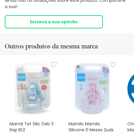
Ainda não há avaliações sobre este produto. Compartilhe
a sua!
Escreva a sua opinião
Outros produtos da mesma marca
Mamã Tet Silic Deb 3
Mamilo Mamilo
Ch
Rap Bt2
Silicone 0 Meses 2uds
Ma