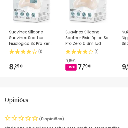
desejares, também podes devolver o produto seguindo os
nossos termos e condições
.
Suavinex Silicone
Suavinex Silicone
Nuk
Suavinex Soother
Soother Fisiológico Sx
Ni
Fisiológico Sx Pro Zero
Pro Zero 0 6m 1ud
Sil
2m 1 peça
2u
(
1
)
(
1
)
9,15€
8,
7,
9,
29€
79€
-15%
Opiniões
(0 opiniões)