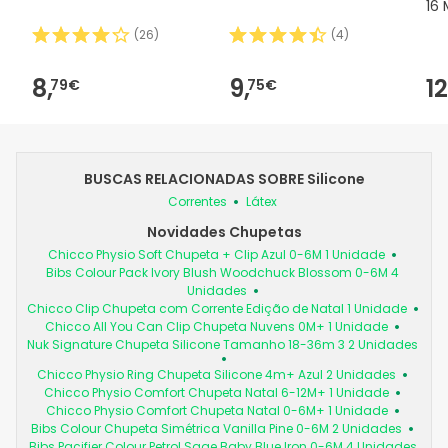
16 
(
26
)
(
4
)
8,
9,
12
79€
75€
BUSCAS RELACIONADAS SOBRE Silicone
Correntes
Látex
Novidades Chupetas
Chicco Physio Soft Chupeta + Clip Azul 0-6M 1 Unidade
Bibs Colour Pack Ivory Blush Woodchuck Blossom 0-6M 4
Unidades
Chicco Clip Chupeta com Corrente Edição de Natal 1 Unidade
Chicco All You Can Clip Chupeta Nuvens 0M+ 1 Unidade
Nuk Signature Chupeta Silicone Tamanho 18-36m 3 2 Unidades
Chicco Physio Ring Chupeta Silicone 4m+ Azul 2 Unidades
Chicco Physio Comfort Chupeta Natal 6-12M+ 1 Unidade
Chicco Physio Comfort Chupeta Natal 0-6M+ 1 Unidade
Bibs Colour Chupeta Simétrica Vanilla Pine 0-6M 2 Unidades
Bibs Pacifier Colour Petrol Sage Baby Blue Iron 0-6M 4 Unidades