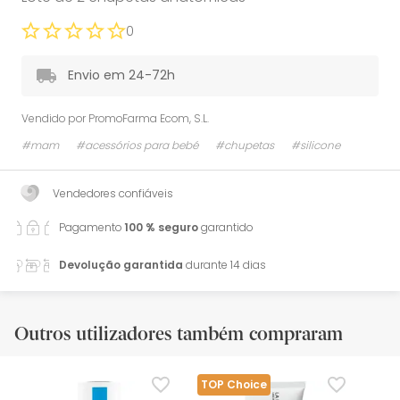
0
Envio em 24-72h
Vendido por
PromoFarma Ecom, S.L.
#mam
#acessórios para bebé
#chupetas
#silicone
Vendedores confiáveis
Pagamento
100 % seguro
garantido
Devolução garantida
durante 14 dias
Outros utilizadores também compraram
TOP Choice