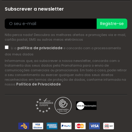
Subscrever a newsletter
Registre-se
Não perca nada! Descubra as melhores ofertas e promoções via e-mail,
cartão postal, SMS ou outros meios eletrónicos
política de privacidade
Li a
e concordo com o processamento
dos meus dados
Informamos que, ao subscrever a nossa newsletter, concorda com o
tratamento dos seus dados pela Promofarma para o envio de
comunicações comerciais ou promocionais. Em todo o caso, pode retirar
o seu consentimento ou exercer qualquer outro dos seus direitos
reconhecidos em termos de proteção de dados, conforme informado na
Política de Privacidade
nossa
.