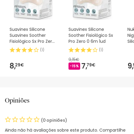
nossos termos e condições
.
Suavinex Silicone
Suavinex Silicone
Nuk
Suavinex Soother
Soother Fisiológico Sx
Ni
Fisiológico Sx Pro Zero
Pro Zero 0 6m 1ud
Sil
2m 1 peça
2u
(
1
)
(
1
)
9,15€
8,
7,
9,
29€
79€
-15%
Opiniões
(0 opiniões)
Ainda não há avaliações sobre este produto. Compartilhe