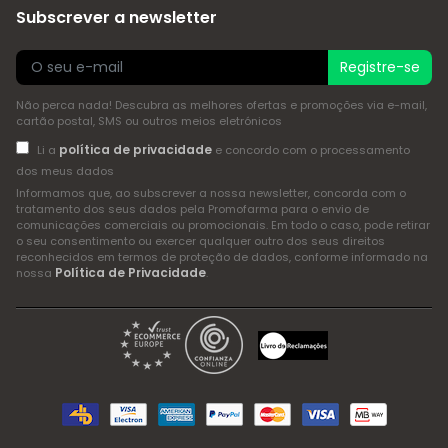
Subscrever a newsletter
Registre-se
Não perca nada! Descubra as melhores ofertas e promoções via e-mail,
cartão postal, SMS ou outros meios eletrónicos
política de privacidade
Li a
e concordo com o processamento
dos meus dados
Informamos que, ao subscrever a nossa newsletter, concorda com o
tratamento dos seus dados pela Promofarma para o envio de
comunicações comerciais ou promocionais. Em todo o caso, pode retirar
o seu consentimento ou exercer qualquer outro dos seus direitos
reconhecidos em termos de proteção de dados, conforme informado na
Política de Privacidade
nossa
.