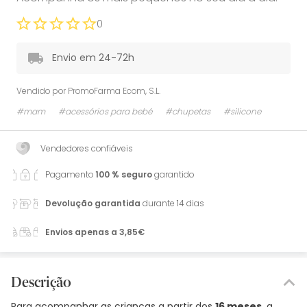
0
Envio em 24-72h
Vendido por
PromoFarma Ecom, S.L.
#mam
#acessórios para bebé
#chupetas
#silicone
Vendedores confiáveis
Pagamento
100 % seguro
garantido
Devolução garantida
durante 14 dias
Envios apenas a 3,85€
Descrição
Para acompanhar as crianças a partir dos
16 meses
, a