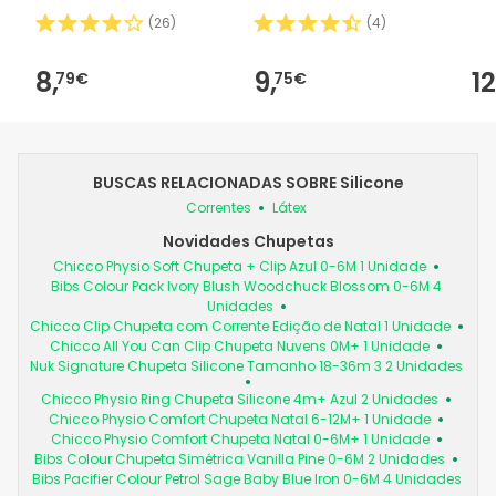
(
26
)
(
4
)
8,
9,
12
79€
75€
BUSCAS RELACIONADAS SOBRE Silicone
Correntes
Látex
Novidades Chupetas
Chicco Physio Soft Chupeta + Clip Azul 0-6M 1 Unidade
Bibs Colour Pack Ivory Blush Woodchuck Blossom 0-6M 4
Unidades
Chicco Clip Chupeta com Corrente Edição de Natal 1 Unidade
Chicco All You Can Clip Chupeta Nuvens 0M+ 1 Unidade
Nuk Signature Chupeta Silicone Tamanho 18-36m 3 2 Unidades
Chicco Physio Ring Chupeta Silicone 4m+ Azul 2 Unidades
Chicco Physio Comfort Chupeta Natal 6-12M+ 1 Unidade
Chicco Physio Comfort Chupeta Natal 0-6M+ 1 Unidade
Bibs Colour Chupeta Simétrica Vanilla Pine 0-6M 2 Unidades
Bibs Pacifier Colour Petrol Sage Baby Blue Iron 0-6M 4 Unidades