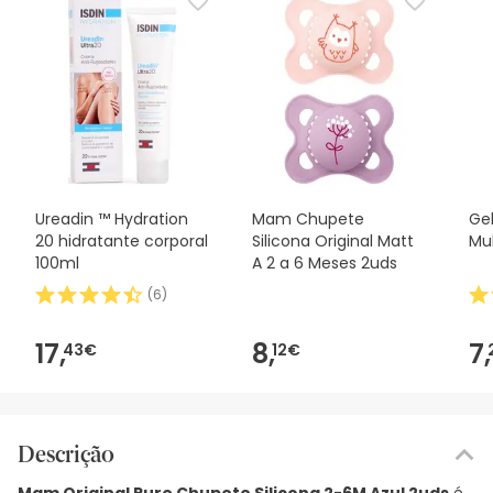
Ureadin ™ Hydration
Mam Chupete
Ge
20 hidratante corporal
Silicona Original Matt
Mu
100ml
A 2 a 6 Meses 2uds
(
6
)
17,
8,
7,
43€
12€
Descrição
Mam Original Pure Chupete Silicona 2-6M Azul 2uds
é