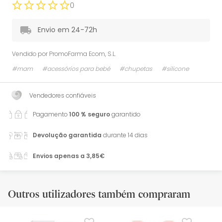
0
Envio em 24-72h
Vendido por
PromoFarma Ecom, S.L.
#mam
#acessórios para bebé
#chupetas
#silicone
Vendedores confiáveis
Pagamento
100 % seguro
garantido
Devolução garantida
durante 14 dias
Envios apenas a 3,85€
Outros utilizadores também compraram