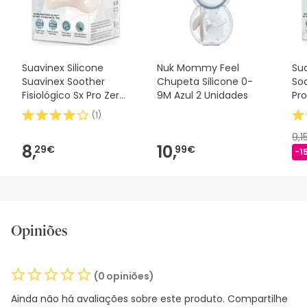
nossos termos e condições
.
Suavinex Silicone
Nuk Mommy Feel
Sua
Suavinex Soother
Chupeta Silicone 0-
Soo
Fisiológico Sx Pro Zero
9M Azul 2 Unidades
Pro
2m 1 peça
(
1
)
9,1
8,
10,
29€
99€
-1
Opiniões
(0 opiniões)
Ainda não há avaliações sobre este produto. Compartilhe