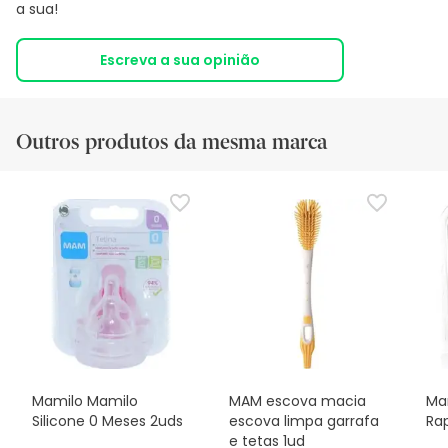
a sua!
Escreva a sua opinião
Outros produtos da mesma marca
Mamilo Mamilo
MAM escova macia
Ma
Silicone 0 Meses 2uds
escova limpa garrafa
Ra
e tetas 1ud