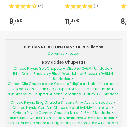
(
4
)
(
1
)
9,
11,
8,
75€
07€
BUSCAS RELACIONADAS SOBRE Silicone
Correntes
Látex
Novidades Chupetas
Chicco Physio Soft Chupeta + Clip Azul 0-6M 1 Unidade
Bibs Colour Pack Ivory Blush Woodchuck Blossom 0-6M 4
Unidades
Chicco Clip Chupeta com Corrente Edição de Natal 1 Unidade
Chicco All You Can Clip Chupeta Nuvens 0M+ 1 Unidade
Nuk Signature Chupeta Silicone Tamanho 18-36m 3 2 Unidades
Chicco Physio Ring Chupeta Silicone 4m+ Azul 2 Unidades
Chicco Physio Comfort Chupeta Natal 6-12M+ 1 Unidade
Chicco Physio Comfort Chupeta Natal 0-6M+ 1 Unidade
Bibs Colour Chupeta Simétrica Vanilla Pine 0-6M 2 Unidades
Bibs Pacifier Colour Petrol Sage Baby Blue Iron 0-6M 4 Unidades