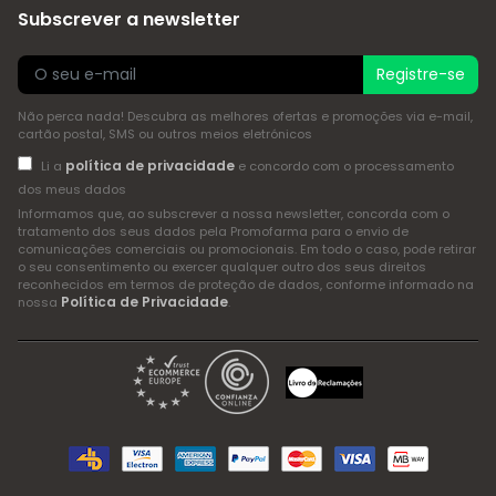
Subscrever a newsletter
Registre-se
Não perca nada! Descubra as melhores ofertas e promoções via e-mail,
cartão postal, SMS ou outros meios eletrónicos
política de privacidade
Li a
e concordo com o processamento
dos meus dados
Informamos que, ao subscrever a nossa newsletter, concorda com o
tratamento dos seus dados pela Promofarma para o envio de
comunicações comerciais ou promocionais. Em todo o caso, pode retirar
o seu consentimento ou exercer qualquer outro dos seus direitos
reconhecidos em termos de proteção de dados, conforme informado na
Política de Privacidade
nossa
.