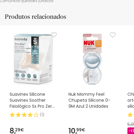
Comunicar questões jurídicas
Produtos relacionados
Suavinex Silicone
Nuk Mommy Feel
Ch
Suavinex Soother
Chupeta Silicone 0-
or
Fisiológico Sx Pro Zero
9M Azul 2 Unidades
sil
2m 1 peça
(
1
)
5,
8,
10,
29€
99€
-1