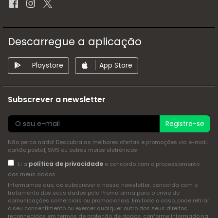
Descarregue a aplicação
Playstore
App Store
Subscrever a newsletter
Registre-se
Não perca nada! Descubra as melhores ofertas e promoções via e-mail,
cartão postal, SMS ou outros meios eletrónicos
política de privacidade
Li a
e concordo com o processamento
dos meus dados
Informamos que, ao subscrever a nossa newsletter, concorda com o
tratamento dos seus dados pela Promofarma para o envio de
comunicações comerciais ou promocionais. Em todo o caso, pode retirar
o seu consentimento ou exercer qualquer outro dos seus direitos
reconhecidos em termos de proteção de dados, conforme informado na