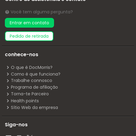
Você tem alguma pergunta?
Entrar em contato
pedido de retirada
conhece-nos
O que é DocMorris?
Como é que funciona?
Trabalhe connosco
Programa de afiliação
Torna-te Parceiro
Health points
Sítio Web da empresa
Siga-nos