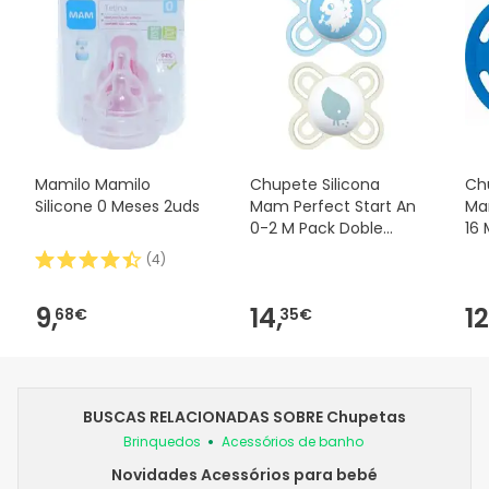
Mamilo Mamilo
Chupete Silicona
Ch
Silicone 0 Meses 2uds
Mam Perfect Start An
Ma
0-2 M Pack Doble
16 
MAM,
(
4
)
9,
14,
12
68€
35€
BUSCAS RELACIONADAS SOBRE Chupetas
Brinquedos
Acessórios de banho
Novidades Acessórios para bebé