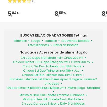
(
1
)
5,
8,
8,
84€
55€
BUSCAS RELACIONADAS SOBRE Tetinas
Biberões
Louça
Babetes
Escovilhão biberão
Esterilizadores
Bolsa de biberão
Novidades Acessórios de alimentação
Chicco Copo Transição 4M+ Cinza 200 ml
Chicco Perfect 360 Copo Refeição 12M+ Cinza 200 ml
Chicco Set Duo Talheres Inox 18M+ Rosa
Chicco Set Duo Talheres Inox 18M+ Azul
Chicco Set Duo Talheres Inox 18M+ Cinza
Suavinex Selection Set Precolheres Aprendizagem Essence 2
Unidades
Chicco Perfect5 Biberão Fluxo Médio 2m+ 240ml Bege 1 Unidade
Minikoioi Flexi-Bib Babete Amarelo 1 Unidade
Minikoioi Flexi-Bib Babete Azul 1 Unidade
Chicco Canudos Silicone 12M+ 6 Unidades