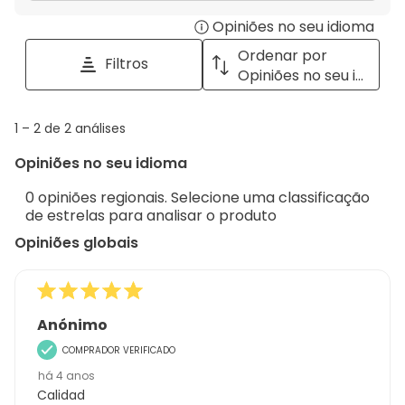
para
estrela.
Opiniões no seu idioma
Disp
pesquisar
tópicos
a
Ordenar por
Filtros
e
pop
Opiniões no seu idioma
opiniões
with
info
1
1
–
2 de 2
análises
abou
to
Regi
Opiniões no seu idioma
2
Sort.
de
0 opiniões regionais. Selecione uma classificação
2
de estrelas para analisar o produto
análises
Opiniões globais
Anónimo
COMPRADOR VERIFICADO
há 4 anos
Calidad