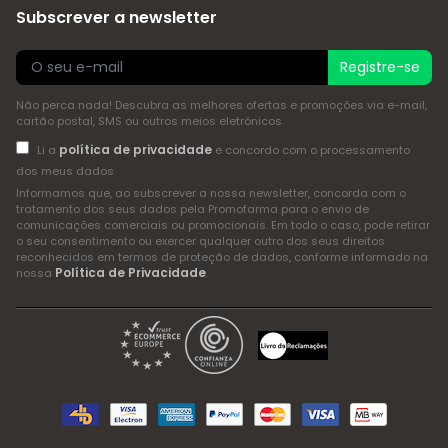
Subscrever a newsletter
Registre-se
Não perca nada! Descubra as melhores ofertas e promoções via e-mail,
cartão postal, SMS ou outros meios eletrónicos
política de privacidade
Li a
e concordo com o processamento
dos meus dados
Informamos que, ao subscrever a nossa newsletter, concorda com o
tratamento dos seus dados pela Promofarma para o envio de
comunicações comerciais ou promocionais. Em todo o caso, pode retirar
o seu consentimento ou exercer qualquer outro dos seus direitos
reconhecidos em termos de proteção de dados, conforme informado na
Política de Privacidade
nossa
.