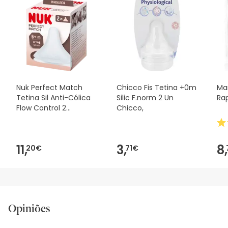
informações de segurança que acompanham o produto
antes de o utilizares. Se tiveres alguma dúvida sobre
segurança, não hesites em contactar-nos. Além disso, se
desejares, também podes devolver o produto seguindo os
nossos termos e condições
.
Nuk Perfect Match
Chicco Fis Tetina +0m
Ma
Tetina Sil Anti-Cólica
Silic F.norm 2 Un
Ra
Flow Control 2
Chicco,
Unidades
11,
3,
8,
20€
71€
Opiniões