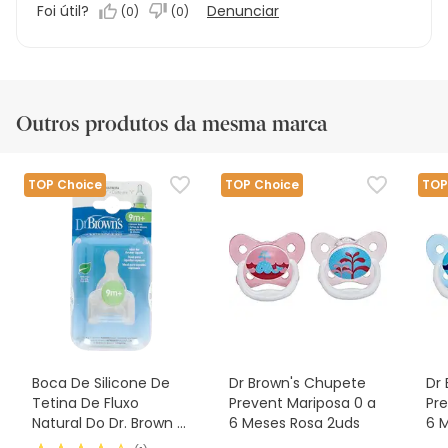
Foi útil?
Denunciar
(
0
)
(
0
)
Outros produtos da mesma marca
TOP Choice
TOP Choice
TOP
Boca De Silicone De
Dr Brown's Chupete
Dr
Tetina De Fluxo
Prevent Mariposa 0 a
Pr
Natural Do Dr. Brown E
6 Meses Rosa 2uds
6 
Padrão 2uds