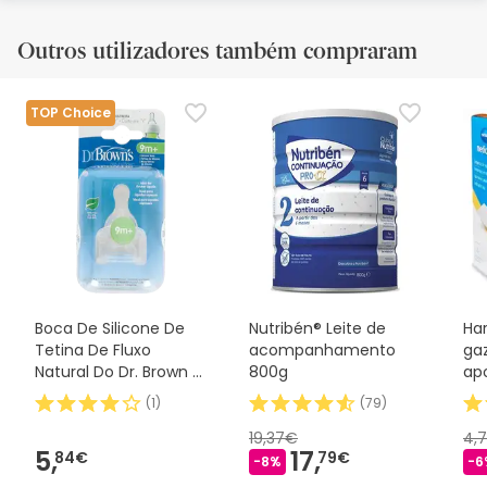
Outros utilizadores também compraram
TOP Choice
Boca De Silicone De
Nutribén® Leite de
Ha
Tetina De Fluxo
acompanhamento
ga
Natural Do Dr. Brown E
800g
apo
Padrão 2uds
CM 
(
1
)
(
79
)
19,37€
4,
5,
17,
84€
79€
-8%
-6