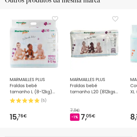
Outros produtos da mesma marca
MARMAILLES PLUS
MARMAILLES PLUS
MA
Fraldas bebé
Fraldas bebé
Co
tamanho L (8-12kg)
tamanho L20 (812kgs)
XL 
50 fraldas
20 fraldas
co
(
5
)
7,11€
15,
7,
8,
76€
05€
-1%