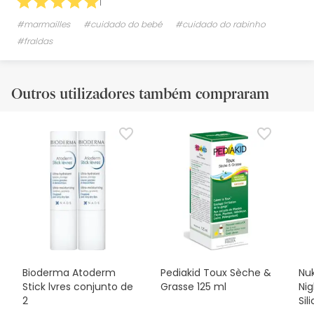
1
#marmailles
#cuidado do bebé
#cuidado do rabinho
#fraldas
Outros utilizadores também compraram
Bioderma Atoderm
Pediakid Toux Sèche &
Nuk
Stick lvres conjunto de
Grasse 125 ml
Ni
2
Sil