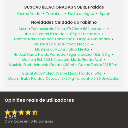
BUSCAS RELACIONADAS SOBRE Fraldas
Creme fralda
Toalhitas
Pasta de água
Spray
Novidades Cuidado do rabinho
Abena Toalhetes Aloé Vera 27x20cm 80 Unidades
Libero Comfort 5 Fralda 11-17Kg 22 Unidades
Bambo Nature Fraldas Tamanho 6 +16kg 40 Unidades
Mustela Kit Muda Fralda Mocca
Mustela Kit Muda Fralda Menta
Halibut Muda Fralda Pomada Regeneradora 45Zn 50 g
Mustela Bebé Kit Nécessaire Muda Fralda Azul
Mustela Pack Linimento Fralda 400ml + Creme Fralda 123 50ml
Barral BabyProtect Creme Muda Fraldas 150g
Muumi Baby Fraldas Cuecas 12-20kg Tamanho 6 36 Unidades
Opiniões reais de utilizadores
4,5
/
5
Com base em
646
opiniões