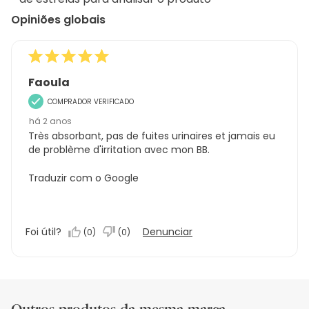
análise
Opiniões globais
Faoula
COMPRADOR VERIFICADO
há 2 anos
Très absorbant, pas de fuites urinaires et jamais eu
de problème d'irritation avec mon BB.
Traduzir com o Google
Foi útil?
Denunciar
(
0
)
(
0
)