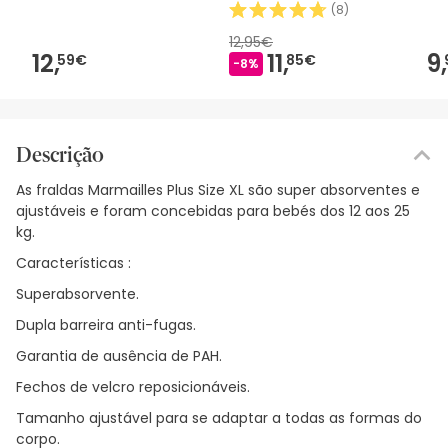
2u
(
8
)
12,95€
12,
11,
9,
59€
85€
-8%
Descrição
As fraldas Marmailles Plus Size XL são super absorventes e
ajustáveis e foram concebidas para bebés dos 12 aos 25
kg.
Características :
Superabsorvente.
Dupla barreira anti-fugas.
Garantia de ausência de PAH.
Fechos de velcro reposicionáveis.
Tamanho ajustável para se adaptar a todas as formas do
corpo.