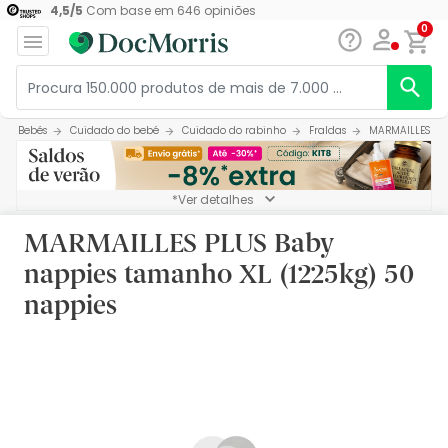
4,5
/
5
Com base em
646
opiniões
0
Bebés
Cuidado do bebé
Cuidado do rabinho
Fraldas
MARMAILLES PLU
*Ver detalhes
MARMAILLES PLUS Baby
nappies tamanho XL (1225kg) 50
nappies