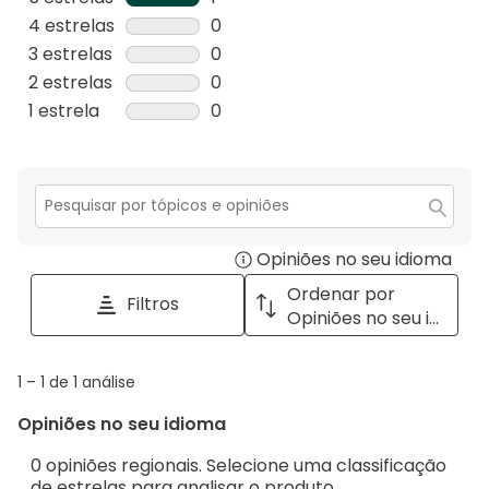
1
4 estrelas
estrelas
0
análise
0
3 estrelas
estrelas
0
com
análise
0
2 estrelas
estrelas
0
5
com
análise
0
1 estrela
estrelas
0
estrelas.
4
com
análise
0
estrelas.
3
com
análise
estrelas.
2
com
estrelas.
1
Secção
para
estrela.
Opiniões no seu idioma
Disp
pesquisar
tópicos
a
Ordenar por
Filtros
e
pop
Opiniões no seu idioma
opiniões
with
info
1
1
–
1 de 1
análise
abou
to
Regi
Opiniões no seu idioma
1
Sort.
de
0 opiniões regionais. Selecione uma classificação
1
de estrelas para analisar o produto