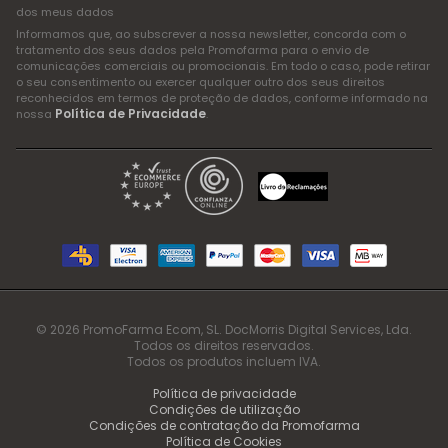
dos meus dados
Informamos que, ao subscrever a nossa newsletter, concorda com o
tratamento dos seus dados pela Promofarma para o envio de
comunicações comerciais ou promocionais. Em todo o caso, pode retirar
o seu consentimento ou exercer qualquer outro dos seus direitos
reconhecidos em termos de proteção de dados, conforme informado na
Política de Privacidade
nossa
.
© 2026 PromoFarma Ecom, SL. DocMorris Digital Services, Lda.
Todos os direitos reservados.
Todos os produtos incluem IVA.
Política de privacidade
Condições de utilização
Condições de contratação da Promofarma
Política de Cookies