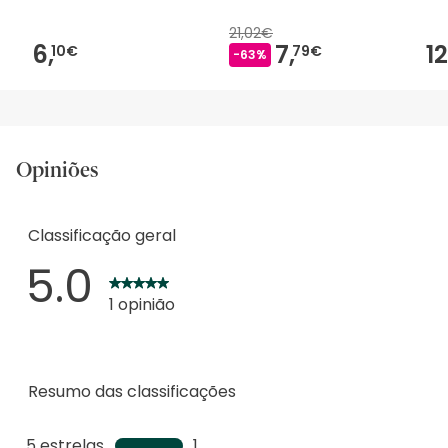
21,02€
6,
7,
12
10€
79€
-63%
Opiniões
Classificação geral
5.0
1 opinião
Resumo das classificações
5 estrelas
estrelas
1