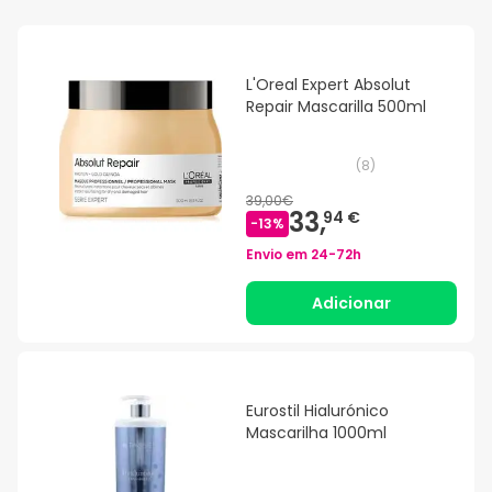
L'Oreal Expert Absolut
Repair Mascarilla 500ml
(
8
)
39,00€
33,
94 €
-
13
%
Envio em
24-72h
Adicionar
Eurostil Hialurónico
Mascarilha 1000ml