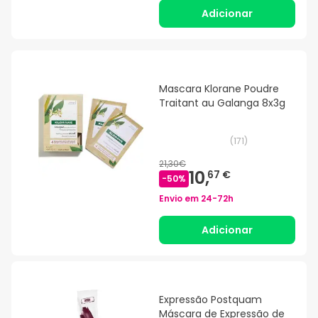
Adicionar
Mascara Klorane Poudre
Traitant au Galanga 8x3g
(
171
)
21,30€
10,
67 €
-
50
%
Envio em
24-72h
Adicionar
Expressão Postquam
Máscara de Expressão de