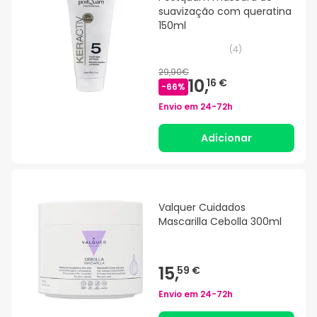
suavização com queratina
150ml
(
4
)
29,90€
10,
16 €
-
66
%
Envio em
24-72h
Adicionar
Valquer Cuidados
Mascarilla Cebolla 300ml
15,
59 €
Envio em
24-72h