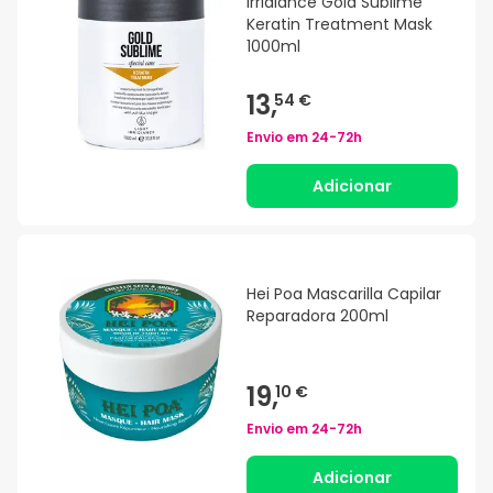
Irridiance Gold Sublime
Keratin Treatment Mask
1000ml
13,
54 €
Envio em
24-72h
Adicionar
Hei Poa Mascarilla Capilar
Reparadora 200ml
19,
10 €
Envio em
24-72h
Adicionar