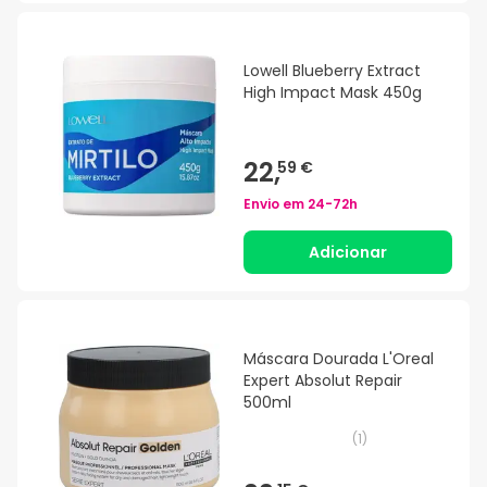
Lowell Blueberry Extract
High Impact Mask 450g
22,
59 €
Envio em
24-72h
Adicionar
Máscara Dourada L'Oreal
Expert Absolut Repair
500ml
(
1
)