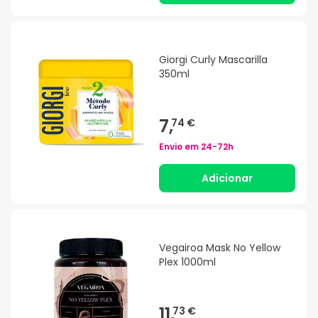
Giorgi Curly Mascarilla
350ml
7,
74 €
Envio em
24-72h
Adicionar
Vegairoa Mask No Yellow
Plex 1000ml
11,
73 €