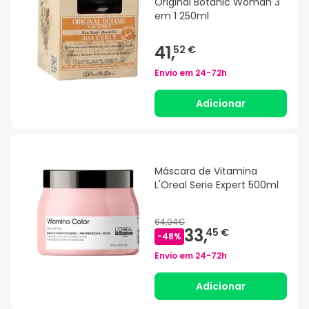
Original Botanic Woman 3
em 1 250ml
41,
52 €
Envio em
24-72h
Adicionar
Máscara de Vitamina
L'Oreal Serie Expert 500ml
64,04€
33,
45 €
-
48
%
Envio em
24-72h
Adicionar