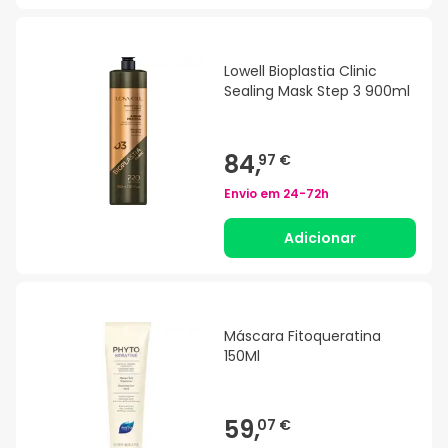
Lowell Bioplastia Clinic
Sealing Mask Step 3 900ml
84,
97 €
Envio em
24-72h
Adicionar
Máscara Fitoqueratina
150Ml
59,
07 €