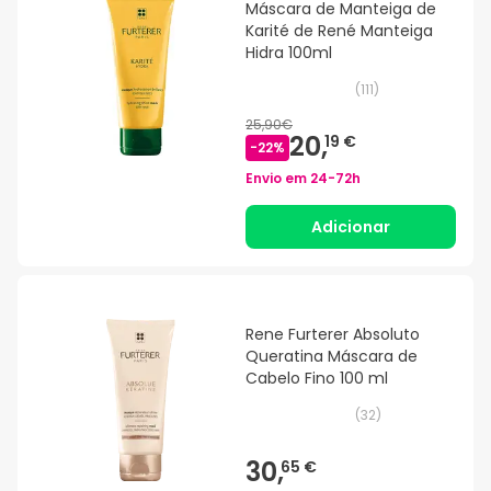
Máscara de Manteiga de
Karité de René Manteiga
Hidra 100ml
(
111
)
25,90€
20,
19 €
-
22
%
Envio em
24-72h
Adicionar
Rene Furterer Absoluto
Queratina Máscara de
Cabelo Fino 100 ml
(
32
)
30,
65 €