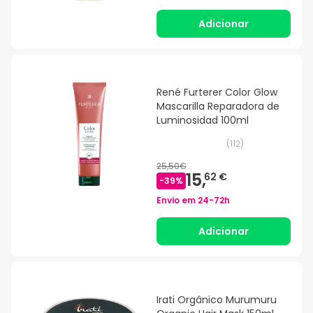
Adicionar
René Furterer Color Glow
Mascarilla Reparadora de
Luminosidad 100ml
(
112
)
25,50€
15,
62 €
-
39
%
Envio em
24-72h
Adicionar
Irati Orgânico Murumuru