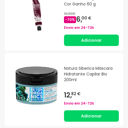
Cor Ganho 60 g
19,90€
6,
00 €
-
70
%
Envio em
24-72h
Adicionar
Natura Siberica Máscara
Hidratante Capilar Bio
200ml
12,
82 €
Envio em
24-72h
Adicionar