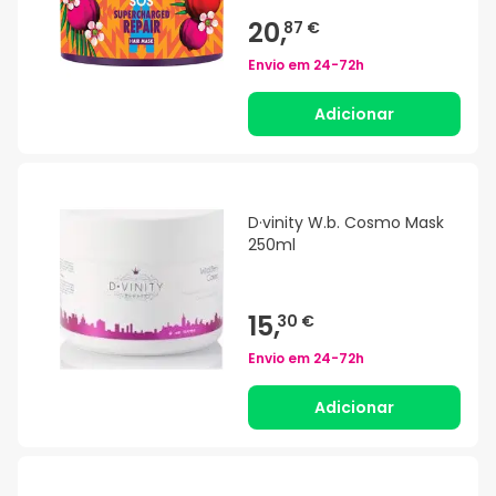
20,
87 €
Envio em
24-72h
Adicionar
D·vinity W.b. Cosmo Mask
250ml
15,
30 €
Envio em
24-72h
Adicionar