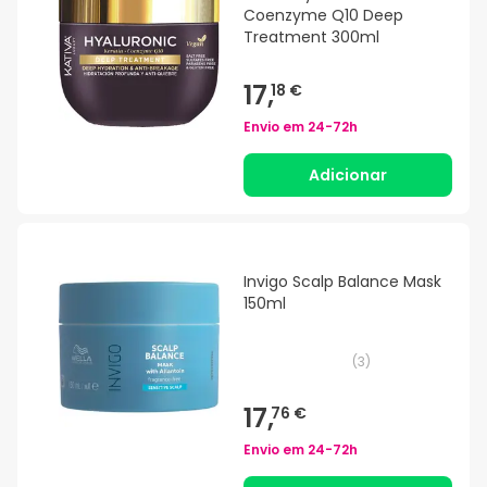
Coenzyme Q10 Deep
Treatment 300ml
17,
18 €
Envio em
24-72h
Adicionar
Invigo Scalp Balance Mask
150ml
(
3
)
17,
76 €
Envio em
24-72h