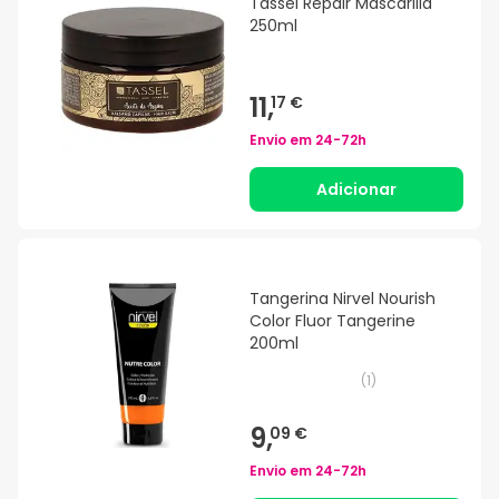
Tassel Repair Mascarilla
250ml
11,
17 €
Envio em
24-72h
Adicionar
Tangerina Nirvel Nourish
Color Fluor Tangerine
200ml
(
1
)
9,
09 €
Envio em
24-72h