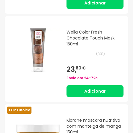
Adicionar
Wella Color Fresh
Chocolate Touch Mask
150ml
(
301
)
23,
80 €
Envio em
24-72h
Adicionar
TOP Choice
Klorane máscara nutritiva
com manteiga de manga
150ml