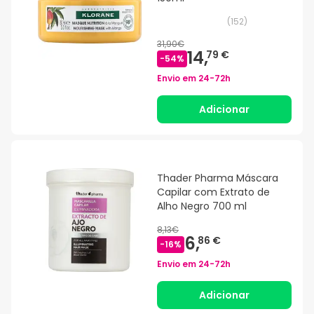
(
152
)
31,90€
14,
79 €
-
54
%
Envio em
24-72h
Adicionar
Thader Pharma Máscara
Capilar com Extrato de
Alho Negro 700 ml
8,13€
6,
86 €
-
16
%
Envio em
24-72h
Adicionar