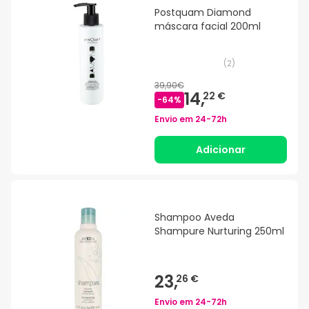
Postquam Diamond
máscara facial 200ml
(
2
)
39,90€
14,
22 €
-
64
%
Envio em
24-72h
Adicionar
Shampoo Aveda
Shampure Nurturing 250ml
23,
26 €
Envio em
24-72h