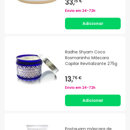
33,
15 €
Envio em
24-72h
Adicionar
Radhe Shyam Coco
Rosmaninho Máscara
Capilar Revitalizante 275g
13,
76 €
Envio em
24-72h
Adicionar
Postquam máscara de