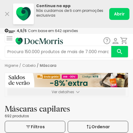
Continua na app
Nós cuidamos de ti com promoções
Abrir
exclusivas
4,5
/5
Com base em
642
opiniões
Higiene
/
Cabelo
/
Máscara
Ver detalhes
*-8% extra, compra mínima de 72€. Válido até 16/08. Não
acumulável.
Máscaras capilares
692 produtos
Filtros
Ordenar