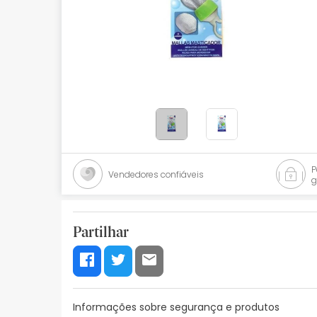
Bebés
Ótica
Ortopedia
Ervanária
Cosmética natural
Promoções
Vendedores confiáveis
g
Marcas
Mais vendidos
Partilhar
Health points
Blog
Informações sobre segurança e produtos