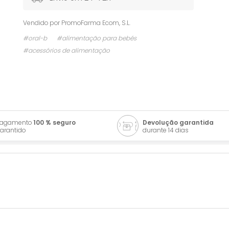
Vendido por
PromoFarma Ecom, S.L.
#oral-b
#alimentação para bebés
#acessórios de alimentação
Pagamento
100 % seguro
Devolução garantida
arantido
durante 14 dias