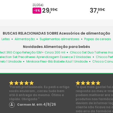
31,95€
29,
37,
99€
99€
-6%
BUSCAS RELACIONADAS SOBRE Acessórios de alimentação
Leites
Alimentação
Suplementos alimentares
Papas de cereais
Novidades Alimentação para bebés
fect 360 Copo Refeição 12M+ Cinza 200 ml
Chicco Set Duo Talheres In
election Set Precolheres Aprendizagem Essence 2 Unidades
Chicco Per
relo 1 Unidade
Minikoioi Flexi-Bib Babete Azul 1 Unidade
Chicco Canud
"Foram profissionais. Eu pedi o artigo
"o que mais gostei foi 
vocês enviaram , correu tudo bem
resposta ao meu e-mai
até á entrega do mesmo. Ótimo e
podiam melhorar era s
rápido. Obrigada "
produtos nas farmácia
deviam de informar lo
em 4/8/26
Carmen M.
cliente não ficava na 
sido erro da farmácia 