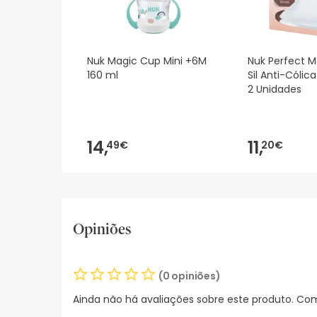
Nuk Magic Cup Mini +6M
Nuk Perfect M
160 ml
Sil Anti-Cólic
2 Unidades
14,
11,
49€
20€
Opiniões
(0 opiniões)
Ainda não há avaliações sobre este produto. Com