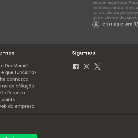
estava esgotado. Pod
momento entrar em co
com o cliente para exp
que o cliente desejava
em 3
Cristina C.
e-nos
Siga-nos
 é DocMorris?
é que funciona?
lhe connosco
ama de afiliação
-te Parceiro
 points
 Web da empresa