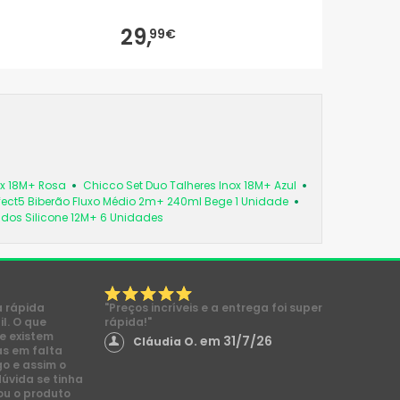
29,
99€
ox 18M+ Rosa
Chicco Set Duo Talheres Inox 18M+ Azul
fect5 Biberão Fluxo Médio 2m+ 240ml Bege 1 Unidade
os Silicone 12M+ 6 Unidades
a rápida
"Preços incríveis e a entrega foi super
l. O que
rápida!"
e existem
em 31/7/26
Cláudia O.
s em falta
go e assim o
dúvida se tinha
ou o produto