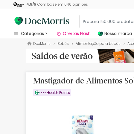
4,5
/
5
Com base em
646
opiniões
categorias
Ofertas Flash
Nossa marca
DocMorris
Bebés
Alimentação para bebés
Ace
Dermocosmetica
Nossa marca
Solares
Mastigador de Alimentos Sob
Medicamentos
Health Points
Cosmética
Saúde
Higiene
Dietética