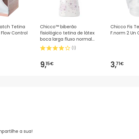
atch Tetina
Chicco™ biberão
Chicco Fis Te
a Flow Control
fisiológico tetina de látex
F.norm 2 Un 
boca larga fluxo normal
rosa 150ml 1ud
(
1
)
9,
3,
15€
71€
partilhe a sua!