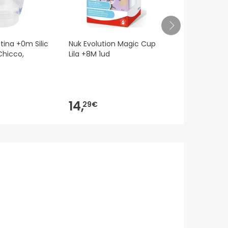
tina +0m Silic
Nuk Evolution Magic Cup
Biberão Chi
Chicco,
Lila +8M 1ud
Original Ro
14,
10,
29€
75€