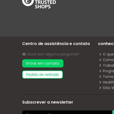
Centro de assistência e contato
conhec
Você tem alguma pergunta?
O que
Como 
Entrar em contato
Traba
Progr
pedido de retirada
Torna
Health
Sítio
Subscrever a newsletter