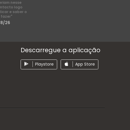
eriam nesse
ntacto logo
licar e saber o
 fazer"
/8/26
Descarregue a aplicação
Playstore
App Store