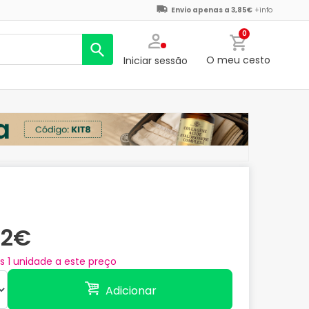
Envio apenas a 3,85€
+info
0
O meu cesto
Iniciar sessão
82€
as
1
unidade a este preço
Adicionar