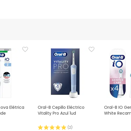
cova Elétrica
Oral-B Cepillo Eléctrico
Oral-B IO Ge
ade
Vitality Pro Azul 1ud
White Recam
(
2
)