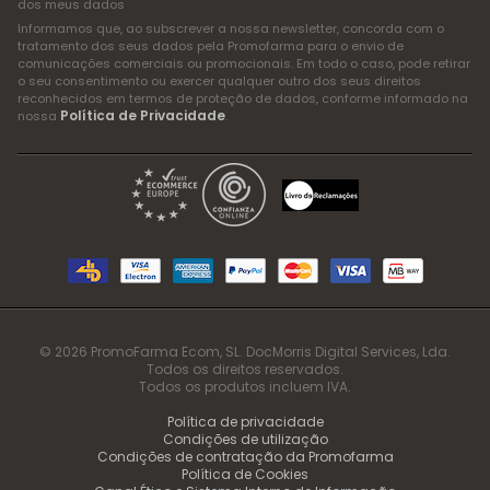
dos meus dados
Informamos que, ao subscrever a nossa newsletter, concorda com o
tratamento dos seus dados pela Promofarma para o envio de
comunicações comerciais ou promocionais. Em todo o caso, pode retirar
o seu consentimento ou exercer qualquer outro dos seus direitos
reconhecidos em termos de proteção de dados, conforme informado na
Política de Privacidade
nossa
.
© 2026 PromoFarma Ecom, SL. DocMorris Digital Services, Lda.
Todos os direitos reservados.
Todos os produtos incluem IVA.
Política de privacidade
Condições de utilização
Condições de contratação da Promofarma
Política de Cookies