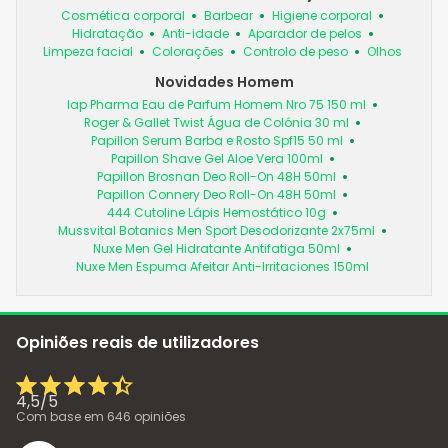
Cosmética corporal
Barbear
Higiene corporal
Hidratação
Anti-idade
Aparador de pelos
Limpeza facial
Colorações
Controlo de peso
Olhos
Novidades Homem
Iap Pharma Eau de Parfum Homem Nro 75 150 ml
Roger & Gallet Twist Água de Colónia 30 ml
Papillon Serum Barba e Rosto Spf15 50 ml
Papillon Shave Gel Aloe Vera 100ml
Papillon Brosnan Deo Roll-On 48H 50ml
Papillon Connery Deo Roll-On 48H 50ml
444 Cutoline Lápis Hemostático 10g
Mussvital Botanics Men Sport Desodorizante 2x75ml
Nuxe Men Gel Hidratante Antifatiga 50ml
Nuxe Men Espuma Afeitar Anti-Irritaciones 150ml
Opiniões reais de utilizadores
4,5
/
5
Com base em
646
opiniões