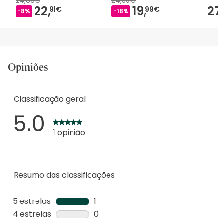
24,80€
24,50€
22,
19,
2
91€
99€
-8%
-18%
Opiniões
Classificação geral
5.0
1 opinião
Resumo das classificações
5 estrelas
estrelas
1
1
4 estrelas
estrelas
0