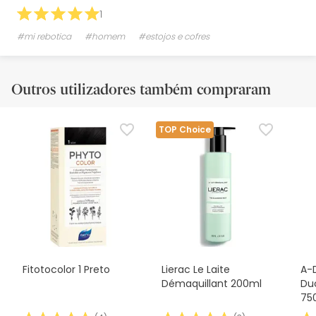
1
#mi rebotica
#homem
#estojos e cofres
Outros utilizadores também compraram
TOP Choice
Fitotocolor 1 Preto
Lierac Le Laite
A-
Démaquillant 200ml
Du
75