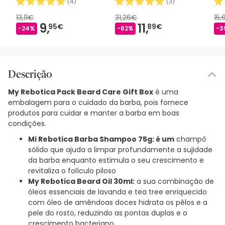
(
4
)
(
3
)
13,11€
31,26€
15,
9,
11,
95€
89€
-24%
-62%
-3
Descrição
My Rebotica Pack Beard Care Gift Box
é uma
embalagem para o cuidado da barba, pois fornece
produtos para cuidar e manter a barba em boas
condições.
Mi Rebotica Barba Shampoo 75g: é um
champô
sólido que ajuda a limpar profundamente a sujidade
da barba enquanto estimula o seu crescimento e
revitaliza o folículo piloso
My Rebotica Beard Oil 30ml:
a sua combinação de
óleos essenciais de lavanda e tea tree enriquecido
com óleo de amêndoas doces hidrata os pêlos e a
pele do rosto, reduzindo as pontas duplas e o
crescimento bacteriano.