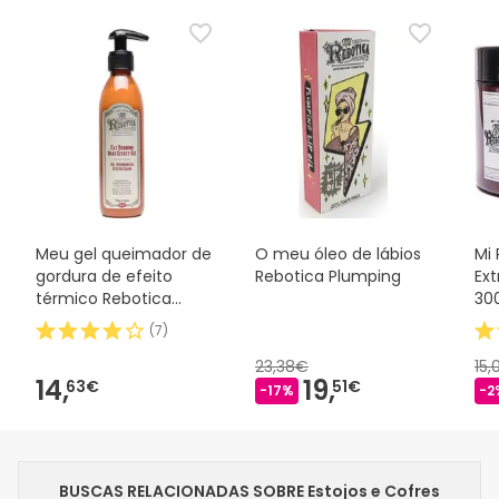
Meu gel queimador de
O meu óleo de lábios
Mi
gordura de efeito
Rebotica Plumping
Ex
térmico Rebotica
30
250ml
(
7
)
23,38€
15
14,
19,
63€
51€
-17%
-2
BUSCAS RELACIONADAS SOBRE Estojos e Cofres