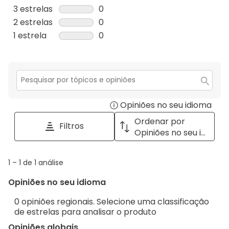
análise
0
3 estrelas
estrelas
0
com
análise
0
2 estrelas
estrelas
0
5
com
análise
0
1 estrela
estrelas
0
estrelas.
4
com
análise
0
estrelas.
3
com
análise
estrelas.
2
com
estrelas.
1
Secção
para
estrela.
Opiniões no seu idioma
Disp
pesquisar
tópicos
a
Ordenar por
Filtros
e
pop
Opiniões no seu idioma
opiniões
with
info
1
1
–
1 de 1
análise
abou
to
Regi
Opiniões no seu idioma
1
Sort.
de
0 opiniões regionais. Selecione uma classificação
1
de estrelas para analisar o produto
análise
Opiniões globais