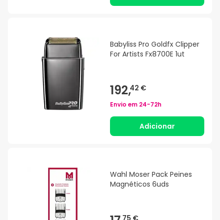
Babyliss Pro Goldfx Clipper
For Artists Fx8700E 1ut
192,
42 €
Envio em
24-72h
Adicionar
Wahl Moser Pack Peines
Magnéticos 6uds
75 €