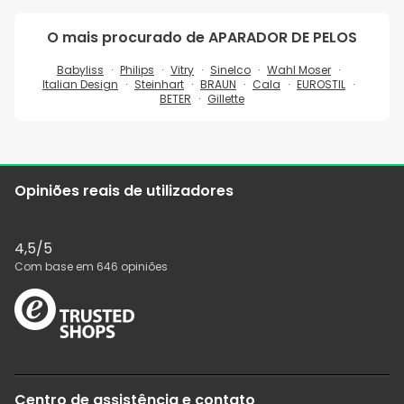
O mais procurado de
APARADOR DE PELOS
Babyliss
Philips
Vitry
Sinelco
Wahl Moser
Italian Design
Steinhart
BRAUN
Cala
EUROSTIL
BETER
Gillette
Opiniões reais de utilizadores
4,5
/5
Com base em
646
opiniões
Centro de assistência e contato