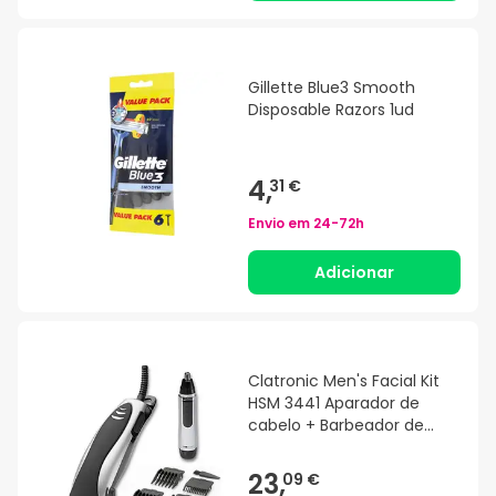
Gillette Blue3 Smooth
Disposable Razors 1ud
4,
31 €
Envio em
24-72h
Adicionar
Clatronic Men's Facial Kit
HSM 3441 Aparador de
cabelo + Barbeador de
barba
23,
09 €