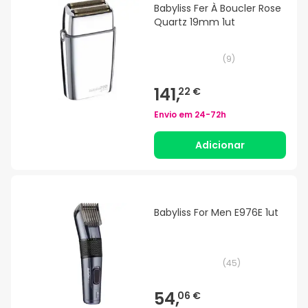
Babyliss Fer À Boucler Rose
Quartz 19mm 1ut
(
9
)
141,
22 €
Envio em
24-72h
Adicionar
Babyliss For Men E976E 1ut
(
45
)
54,
06 €