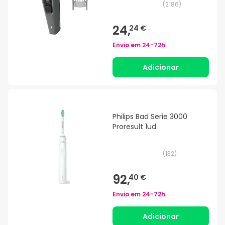
(
2186
)
24,
24 €
Envio em
24-72h
Adicionar
Philips Bad Serie 3000
Proresult 1ud
(
132
)
92,
40 €
Envio em
24-72h
Adicionar