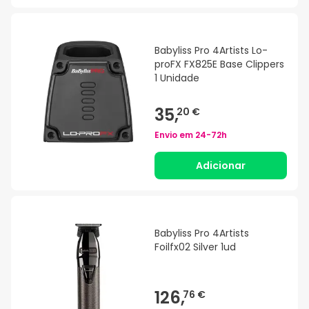
Babyliss Pro 4Artists Lo-
proFX FX825E Base Clippers
1 Unidade
35,
20 €
Envio em
24-72h
Adicionar
Babyliss Pro 4Artists
Foilfx02 Silver 1ud
126,
76 €