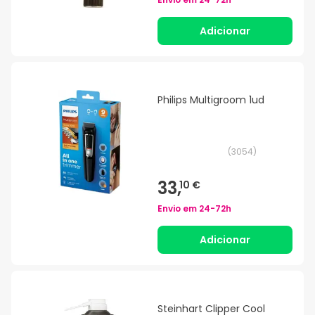
Adicionar
Philips Multigroom 1ud
(
3054
)
33,
10 €
Envio em
24-72h
Adicionar
Steinhart Clipper Cool