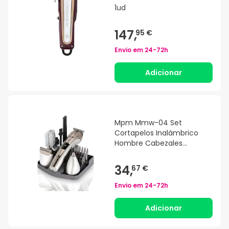
1ud
147,
95 €
Envio em
24-72h
Adicionar
Mpm Mmw-04 Set
Cortapelos Inalámbrico
Hombre Cabezales
Intercamb
34,
67 €
Envio em
24-72h
Adicionar