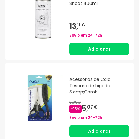
Shoot 400ml
13,
11 €
Envio em
24-72h
Adicionar
Acessórios de Cala
Tesoura de bigode
&amp;Comb
5,99€
5,
07 €
-
15
%
Envio em
24-72h
Adicionar