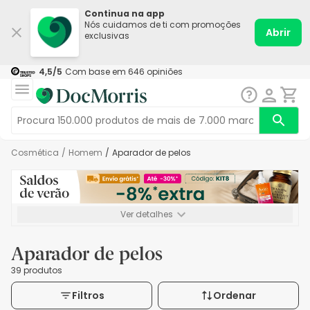
Continua na app
Nós cuidamos de ti com promoções
Abrir
exclusivas
4,5
/5
Com base em
646
opiniões
Cosmética
/
Homem
/
Aparador de pelos
Ver detalhes
*-8% extra, compra mínima de 72€. Válido até 16/08. Não
acumulável.
Aparador de pelos
39 produtos
Filtros
Ordenar