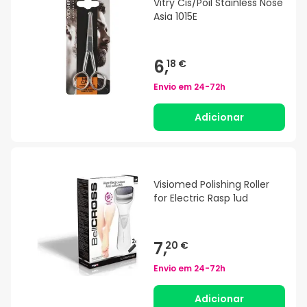
Vitry Cis/Poil Stainless Nose
Asia 1015E
6,
18 €
Envio em
24-72h
Adicionar
Visiomed Polishing Roller
for Electric Rasp 1ud
7,
20 €
Envio em
24-72h
Adicionar