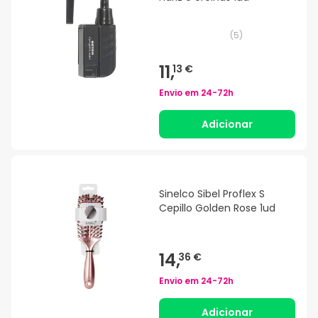
(
5
)
11,
13 €
Envio em
24-72h
Adicionar
Sinelco Sibel Proflex S
Cepillo Golden Rose 1ud
14,
36 €
Envio em
24-72h
Adicionar