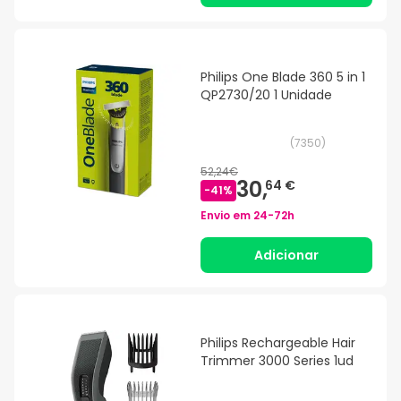
Philips One Blade 360 5 in 1
QP2730/20 1 Unidade
(
7350
)
52,24€
30,
64 €
-
41
%
Envio em
24-72h
Adicionar
Philips Rechargeable Hair
Trimmer 3000 Series 1ud