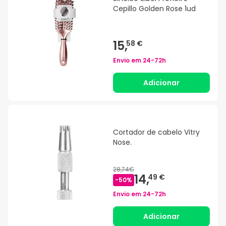
Cepillo Golden Rose 1ud
15,
58 €
Envio em
24-72h
Adicionar
Cortador de cabelo Vitry
Nose.
28,74€
14,
49 €
-
50
%
Envio em
24-72h
Adicionar