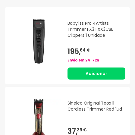
Babyliss Pro 4Artists
Trimmer FX3 FXX3CBE
Clippers 1 Unidade
195,
64 €
Envio em
24-72h
Adicionar
Sinelco Original Teox ll
Cordless Trimmer Red 1ud
37,
39 €