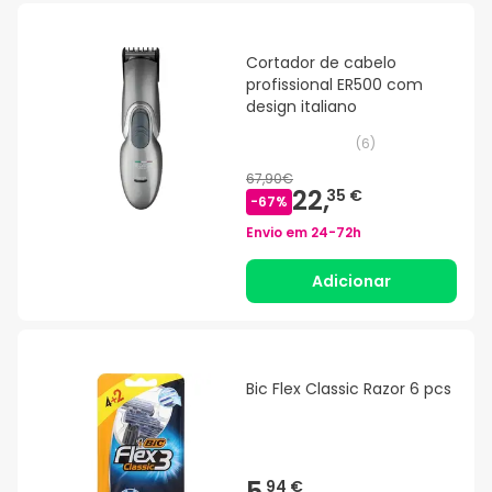
Cortador de cabelo
profissional ER500 com
design italiano
(
6
)
67,90€
22,
35 €
-
67
%
Envio em
24-72h
Adicionar
Bic Flex Classic Razor 6 pcs
5,
94 €