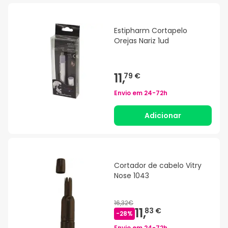
Estipharm Cortapelo
Orejas Nariz 1ud
11,
79 €
Envio em
24-72h
Adicionar
Cortador de cabelo Vitry
Nose 1043
16,32€
11,
83 €
-
28
%
Envio em
24-72h