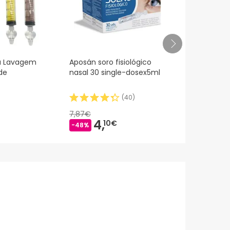
ga Lavagem
Aposán soro fisiológico
Aposán Seru
de
nasal 30 single-dosex5ml
10 Monodos
(
40
)
7,87€
4,
1,
10€
99€
-48%