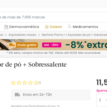
Dermocosmética
Solares
Medicamentos
sal
Aspiradores nasais
Narhinel Promo + 1 Aspirador de pó + Sobressa
*-8% extra, compra mínima de 72€. Válido até 16/08. Não acumulável.
r de pó + Sobressalente
11
0
Apen
Envio em 24-72h
Vendido por
PromoFarma Ecom, S.L.