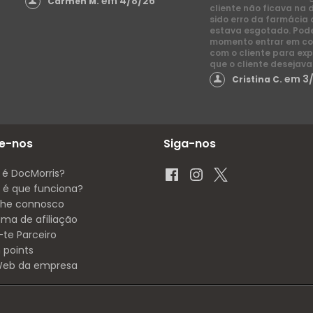
em 4/8/26
Carmen M.
cliente não ficava na 
sido erro da farmácia 
estava esgotado. Pod
momento entrar em co
com o cliente para exp
que o cliente desejava
em 3
Cristina C.
e-nos
Siga-nos
 é DocMorris?
é que funciona?
lhe connosco
ama de afiliação
-te Parceiro
 points
 Web da empresa