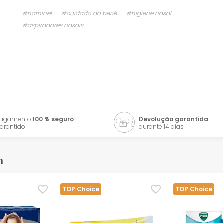
#narhinel
#cuidado do bebé
#higiene nasal
#aspiradores nasais
Pagamento
100 % seguro
Devolução garantida
arantido
durante 14 dias
m
TOP Choice
TOP Choice