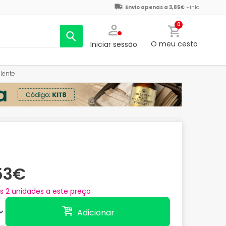
Envio apenas a 3,85€
+info
0
O meu cesto
Iniciar sessão
lente
,53€
as
2
unidades a este preço
Adicionar