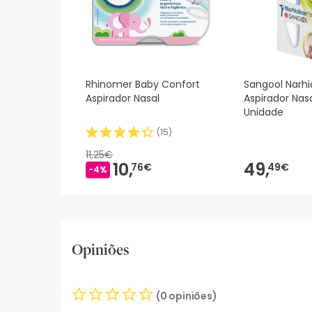
Rhinomer Baby Confort
Sangool Narhi
Aspirador Nasal
Aspirador Nasa
Unidade
(
15
)
11,25€
10,
49,
76€
49€
-4%
Opiniões
(0 opiniões)