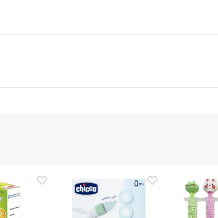
nte
Gestor orçamental
nça para este produto, mas estamos a trabalhar nisso. Reco
ias as informações de segurança que acompanham o produto ant
 Além disso, se desejares, também podes devolver o produto s