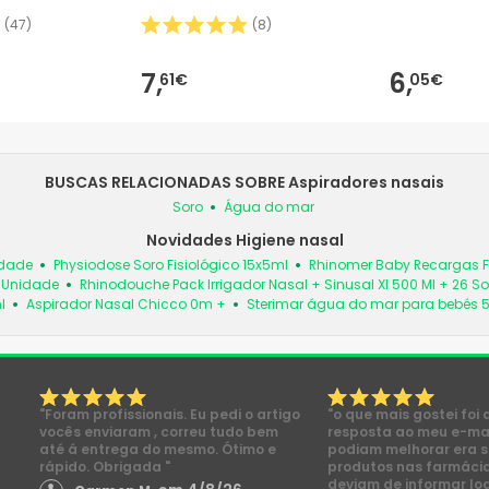
(
47
)
(
8
)
7,
6,
61€
05€
BUSCAS RELACIONADAS SOBRE Aspiradores nasais
Soro
Água do mar
Novidades Higiene nasal
idade
Physiodose Soro Fisiológico 15x5ml
Rhinomer Baby Recargas Fl
1 Unidade
Rhinodouche Pack Irrigador Nasal + Sinusal Xl 500 Ml + 26 
l
Aspirador Nasal Chicco 0m +
Sterimar água do mar para bebés 
"Foram profissionais. Eu pedi o artigo
"o que mais gostei foi 
vocês enviaram , correu tudo bem
resposta ao meu e-mai
até á entrega do mesmo. Ótimo e
podiam melhorar era s
rápido. Obrigada "
produtos nas farmácia
deviam de informar lo