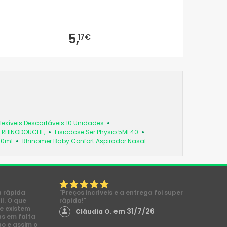
5,
17€
exíveis Descartáveis 10 Unidades
So RHINODOUCHE,
Fisiodose Ser Physio 5Ml 40
50ml
Rhinomer Baby Confort Aspirador Nasal
a rápida
"Preços incríveis e a entrega foi super
l. O que
rápida!"
e existem
em 31/7/26
Cláudia O.
s em falta
go e assim o