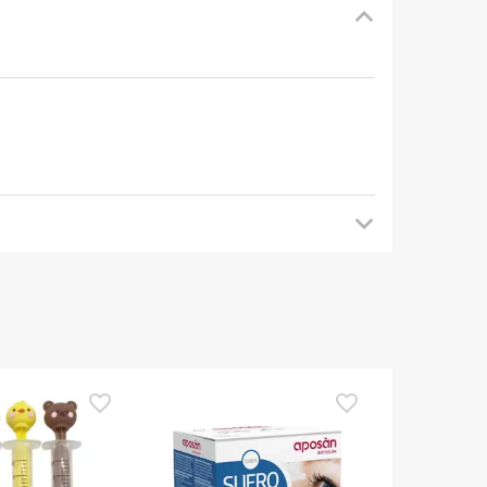
mendamos que voltes mais tarde para veres as
es de o utilizares. Se tiveres alguma dúvida
eguindo os
nossos termos e condições
.