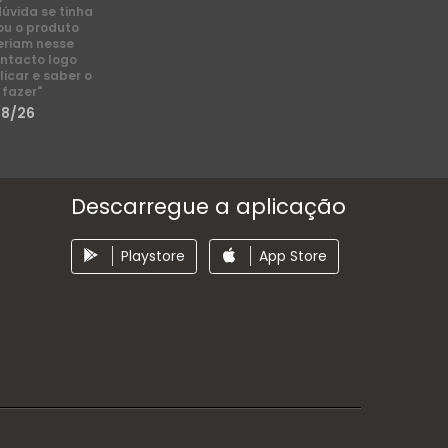
dúvida se tinha
ou o produto
eriam nesse
ntacto logo
licar e saber o
 fazer"
/8/26
Descarregue a aplicação
Playstore
App Store