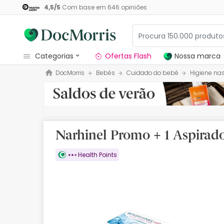
4,5
/
5
Com base em
646
opiniões
categorias
Ofertas Flash
Nossa marca
DocMorris
Bebés
Cuidado do bebé
Higiene na
Dermocosmetica
Nossa marca
Solares
Narhinel Promo + 1 Aspirado
Medicamentos
Health Points
Cosmética
Saúde
Higiene
Dietética