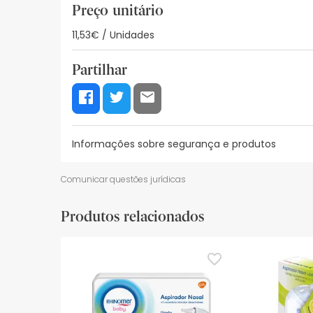
Preço unitário
11,53€ / Unidades
Partilhar
Informações sobre segurança e produtos
Recursos de segurança visual
Dados do fabrica
Comunicar questões jurídicas
Recursos de segurança visual
Produtos relacionados
De momento, não dispomos de imagens de segura
actualizações. Entretanto, recomendamos que le
sobre segurança, não hesites em contactar-nos.