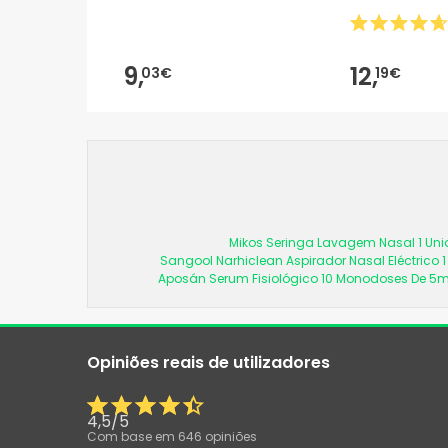
9,
12,
03€
19€
Mikos Seringa Lavagem Nasal 1 Un
Sangool Narhiclean Aspirador Nasal Eléctrico 
Aposán Serum Fisiológico 10 Monodoses De 5m
Opiniões reais de utilizadores
4,5
/
5
Com base em
646
opiniões