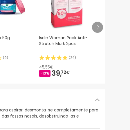
Vitis Creme 
b 50g
Isdin Woman Pack Anti-
50ml
Stretch Mark 2pcs
(
9
)
(
24
)
4,
19€
45,55€
39,
72€
-13%
 para aspirar, desmonta-se completamente para
das fossas nasais, desobstruindo-as e