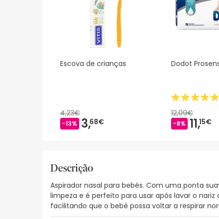
Escova de crianças
Dodot Prosensi
4,23€
12,09€
3,
11,
68€
15€
-13%
-8%
Descrição
Aspirador nasal para bebés. Com uma ponta sua
limpeza e é perfeito para usar após lavar o na
facilitando que o bebé possa voltar a respirar n