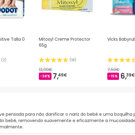
tive Talla 0
Mitosyl Creme Protector
Vicks Babyru
65g
(
2
)
(
18
)
12,00€
7,50€
7,
6,
49€
39€
-38%
-15%
ve pensada para não danificar o nariz do bebé e uma boquilha
riz do bebé, removendo suavemente e eficazmente a mucosidade 
ormalmente.