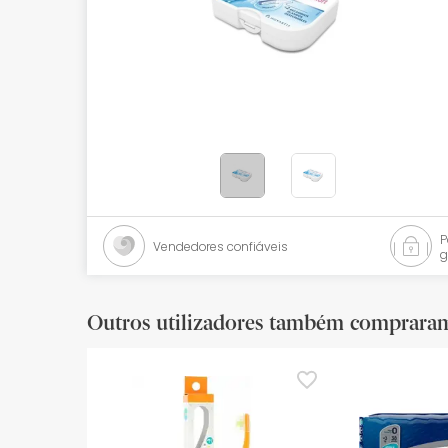
Bebés
Ótica
Ortopedia
Ervanária
Cosmética natural
Promoções
Vendedores confiáveis
g
Marcas
Mais vendidos
Outros utilizadores também comprara
Health points
Blog