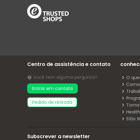
Centro de assistência e contato
conhec
Você tem alguma pergunta?
O que
Como 
Entrar em contato
Traba
Progr
pedido de retirada
Torna
Health
Sítio
Subscrever a newsletter