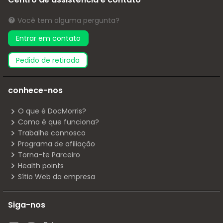
Você tem alguma pergunta?
Entrar em contato
pedido de retirada
conhece-nos
O que é DocMorris?
Como é que funciona?
Trabalhe connosco
Programa de afiliação
Torna-te Parceiro
Health points
Sítio Web da empresa
Siga-nos