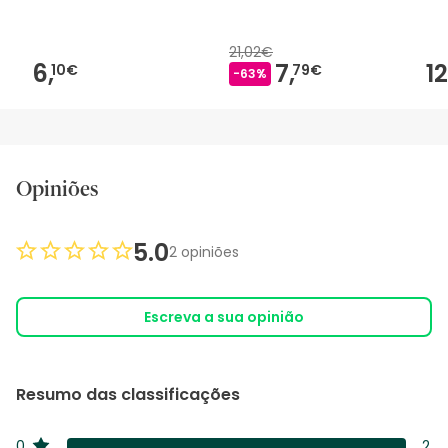
21,02€
6,
7,
12
10€
79€
-63%
Opiniões
5.0
2 opiniões
Escreva a sua opinião
Resumo das classificações
0
2