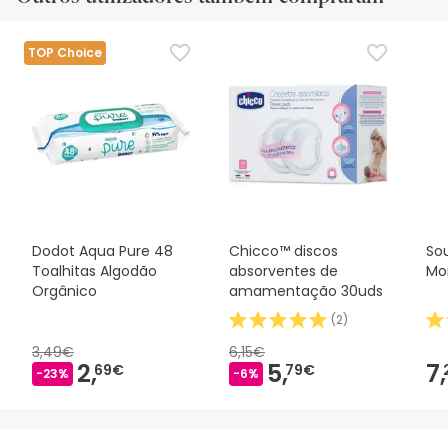
TOP Choice
Dodot Aqua Pure 48
Chicco™ discos
So
Toalhitas Algodão
absorventes de
Mo
Orgânico
amamentação 30uds
(
2
)
3,49€
6,15€
2,
5,
7,
69€
79€
-23%
-6%