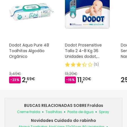
Dodot Aqua Pure 48
Dodot Prosensitive
Do
Toalhitas Algodão
Talla 2 4-8 Kg 36
Se
Orgânico
Unidades dodot,
Na
36Uds
Un
(
5
)
3,49€
13,20€
2,
11,
2
69€
20€
-23%
-15%
BUSCAS RELACIONADAS SOBRE Fraldas
Creme fralda
Toalhitas
Pasta de água
Spray
Novidades Cuidado do rabinho
Abena Toalhetes Aloé Vera 27x20cm 80 Unidades