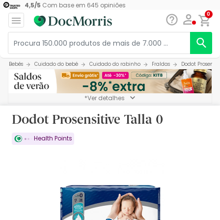
4,5
/
5
Com base em
645
opiniões
0
Bebés
Cuidado do bebé
Cuidado do rabinho
Fraldas
Dodot Prosensit
*Ver detalhes
Dodot Prosensitive Talla 0
Health Points