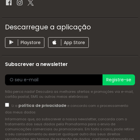
Descarregue a aplicação
Playstore
App Store
Subscrever a newsletter
Registre-se
Não perca nada! Descubra as melhores ofertas e promoções via e-mail,
cartão postal, SMS ou outros meios eletrónicos
política de privacidade
Li a
e concordo com o processamento
dos meus dados
Informamos que, ao subscrever a nossa newsletter, concorda com o
tratamento dos seus dados pela Promofarma para o envio de
comunicações comerciais ou promocionais. Em todo o caso, pode retirar
o seu consentimento ou exercer qualquer outro dos seus direitos
reconhecidos em termos de proteção de dados, conforme informado na