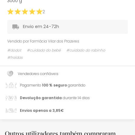
3000 g
2
Envio em 24-72h
Vendido por
Farmácia Vilar dos Prazeres
#dodot
#cuidado do bebé
#cuidado do rabinho
#fraldas
Vendedores confiáveis
Pagamento
100 % seguro
garantido
Devolução garantida
durante 14 dias
Envios apenas a 3,85€
Outros utilizadores também compraram