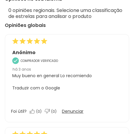
Sort.
de
0 opiniões regionais. Selecione uma classificação
2
de estrelas para analisar o produto
análises
Opiniões globais
Anónimo
COMPRADOR VERIFICADO
há 3 anos
Muy bueno en general Lo recomiendo
Traduzir com o Google
Foi útil?
Denunciar
(
0
)
(
0
)