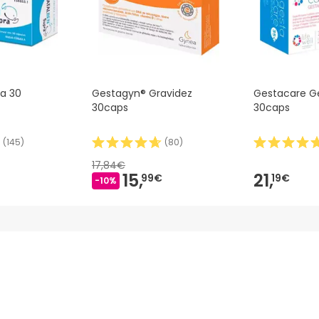
a 30
Gestagyn® Gravidez
Gestacare G
30caps
30caps
(
145
)
(
80
)
17,84€
15,
21,
99€
19€
-10%