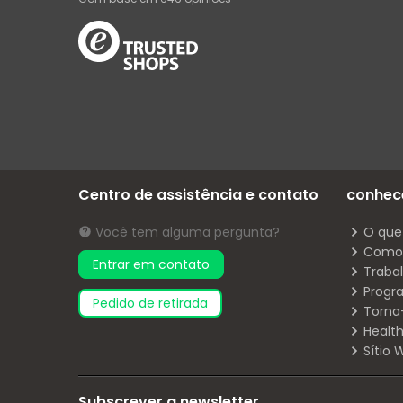
Centro de assistência e contato
conhec
Você tem alguma pergunta?
O que
Como 
Entrar em contato
Traba
Progr
pedido de retirada
Torna
Health
Sítio
Subscrever a newsletter