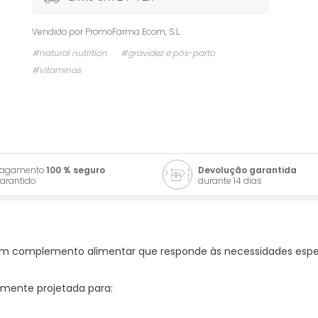
Vendido por
PromoFarma Ecom, S.L.
#natural nutrition
#gravidez e pós-parto
#vitaminas
Pagamento
100 % seguro
Devolução garantida
arantido
durante 14 dias
m complemento alimentar que responde às necessidades espec
mente projetada para: