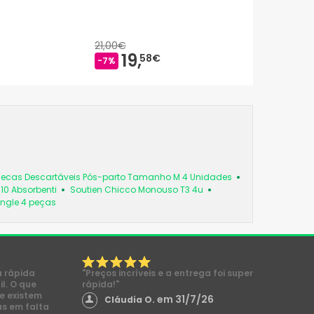
21,00€
19,
58€
-7%
ecas Descartáveis Pós-parto Tamanho M 4 Unidades
0 Absorbenti
Soutien Chicco Monouso T3 4u
ngle 4 peças
a rápida
"Preços incríveis e a entrega foi super
l. O que
rápida!"
e existem
em 31/7/26
Cláudia O.
s em falta