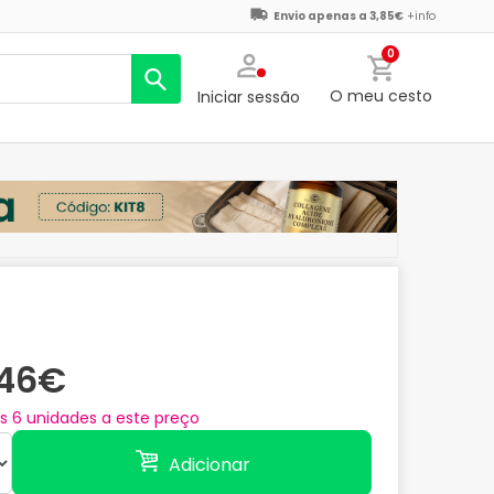
Envio apenas a 3,85€
+info
0
O meu cesto
Iniciar sessão
,46€
as
6
unidades a este preço
Adicionar