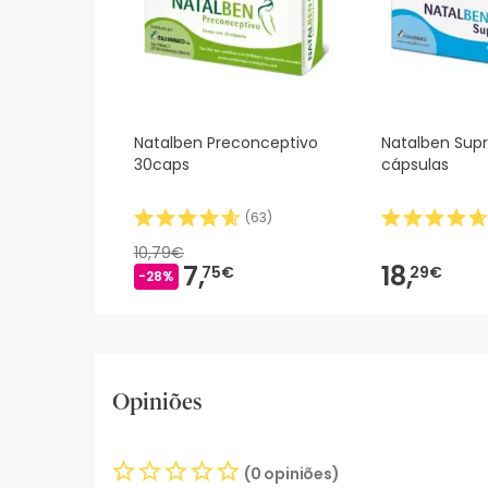
Natalben Preconceptivo
Natalben Supr
30caps
cápsulas
(
63
)
10,79€
7,
18,
75€
29€
-28%
Opiniões
(0 opiniões)