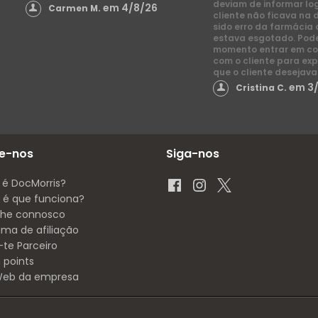
deviam de informar lo
em 4/8/26
Carmen M.
cliente não ficava na 
sido erro da farmácia 
estava esgotado. Pod
momento entrar em co
com o cliente para exp
que o cliente desejava
em 3
Cristina C.
e-nos
Siga-nos
 é DocMorris?
é que funciona?
lhe connosco
ama de afiliação
-te Parceiro
 points
 Web da empresa