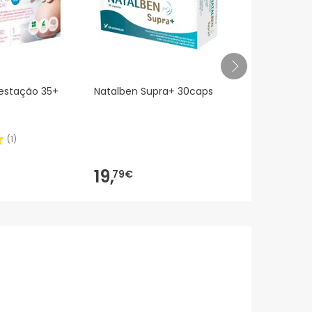
estação 35+
Natalben Supra+ 30caps
Maxnesio Gr
(
1
)
19,
16,
79€
01€