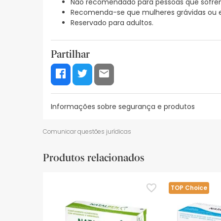
Não recomendado para pessoas que sofrem
Recomenda-se que mulheres grávidas ou 
Reservado para adultos.
Partilhar
Informações sobre segurança e produtos
Recursos de segurança visual
Dados do fabrica
Comunicar questões jurídicas
Recursos de segurança visual
Produtos relacionados
De momento, não dispomos de imagens de segura
actualizações. Entretanto, recomendamos que le
sobre segurança, não hesites em contactar-nos.
TOP Choice