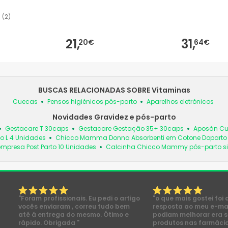
(
2
)
21,
31,
20€
64€
BUSCAS RELACIONADAS SOBRE Vitaminas
Cuecas
Pensos higiénicos pós-parto
Aparelhos eletrónicos
Novidades Gravidez e pós-parto
Gestacare T 30caps
Gestacare Gestação 35+ 30caps
Aposán Cu
 L 4 Unidades
Chicco Mamma Donna Absorbenti em Cotone Doparto 1
mpresa Post Parto 10 Unidades
Calcinha Chicco Mammy pós-parto si
"Foram profissionais. Eu pedi o artigo
"o que mais gostei foi 
vocês enviaram , correu tudo bem
resposta ao meu e-mai
até á entrega do mesmo. Ótimo e
podiam melhorar era s
rápido. Obrigada "
produtos nas farmácia