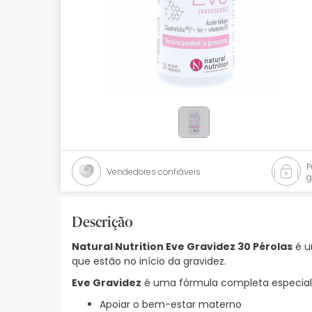
Bebés
Ótica
Ortopedia
Ervanária
Cosmética natural
Promoções
Vendedores confiáveis
g
Marcas
Mais vendidos
Descrição
Natural Nutrition Eve Gravidez 30 Pérolas
é u
Health points
que estão no início da gravidez.
Blog
Eve Gravidez
é uma fórmula completa especial
Apoiar o bem-estar materno