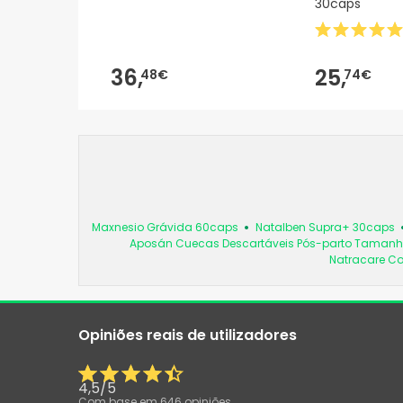
30caps
36,
25,
48€
74€
Maxnesio Grávida 60caps
Natalben Supra+ 30caps
Aposán Cuecas Descartáveis Pós-parto Tamanho
Natracare Co
Opiniões reais de utilizadores
4,5
/
5
Com base em
646
opiniões