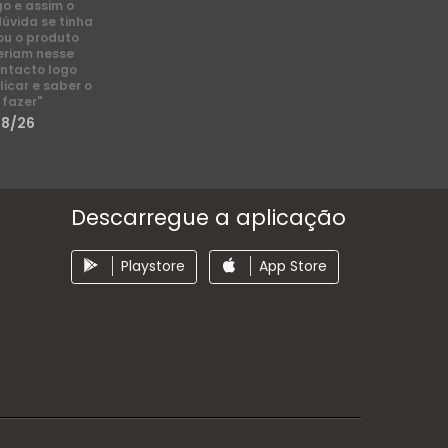
go e assim o
dúvida se tinha
ou o produto
eriam nesse
ntacto logo
licar e saber o
 fazer"
/8/26
Descarregue a aplicação
Playstore
App Store