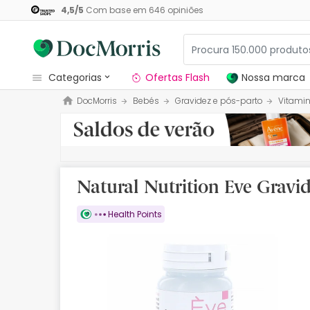
4,5
/
5
Com base em
646
opiniões
categorias
Ofertas Flash
Nossa marca
DocMorris
Bebés
Gravidez e pós-parto
Vitami
Dermocosmetica
Nossa marca
Solares
Natural Nutrition Eve Gravid
Medicamentos
Health Points
Cosmética
Saúde
Higiene
Dietética