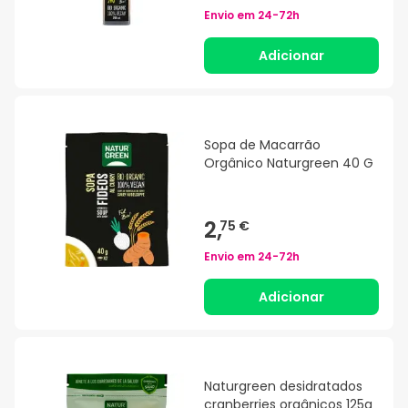
Envio em
24-72h
Adicionar
Sopa de Macarrão
Orgânico Naturgreen 40 G
2,
75 €
Envio em
24-72h
Adicionar
Naturgreen desidratados
cranberries orgânicos 125g