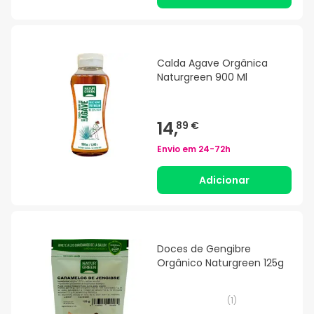
Calda Agave Orgânica
Naturgreen 900 Ml
14,
89 €
Envio em
24-72h
Adicionar
Doces de Gengibre
Orgânico Naturgreen 125g
(
1
)