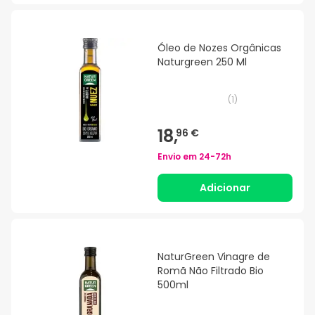
Óleo de Nozes Orgânicas
Naturgreen 250 Ml
(
1
)
18,
96 €
Envio em
24-72h
Adicionar
NaturGreen Vinagre de
Romã Não Filtrado Bio
500ml