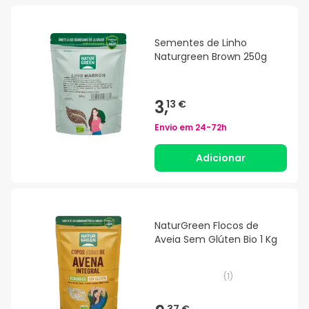
Sementes de Linho
Naturgreen Brown 250g
3,
13 €
Envio em
24-72h
Adicionar
NaturGreen Flocos de
Aveia Sem Glúten Bio 1 Kg
(
1
)