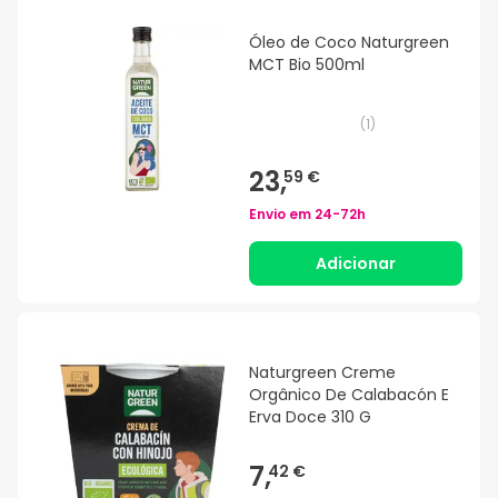
Óleo de Coco Naturgreen
MCT Bio 500ml
(
1
)
23,
59 €
Envio em
24-72h
Adicionar
Naturgreen Creme
Orgânico De Calabacón E
Erva Doce 310 G
7,
42 €