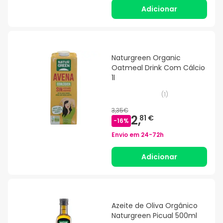
Adicionar
Naturgreen Organic
Oatmeal Drink Com Cálcio
1l
(
1
)
3,35€
2,
81 €
-
16
%
Envio em
24-72h
Adicionar
Azeite de Oliva Orgânico
Naturgreen Picual 500ml