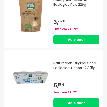
Ecológico Raw 225g
3,
76 €
Envio em
24-72h
Adicionar
Naturgreen Original Coco
Ecological Dessert 2x125g
5,
19 €
Envio em
24-72h
Adicionar