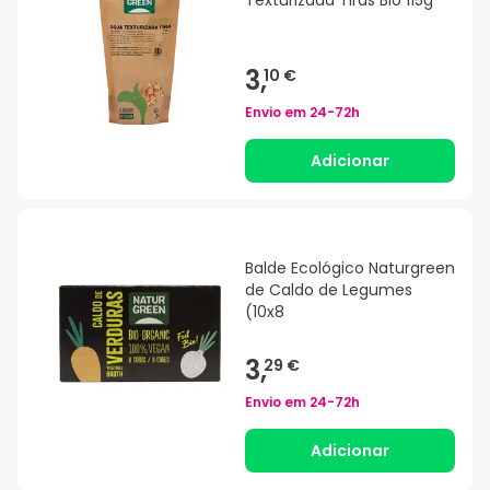
Texturizada Tiras Bio 115g
3,
10 €
Envio em
24-72h
Adicionar
Balde Ecológico Naturgreen
de Caldo de Legumes
(10x8
3,
29 €
Envio em
24-72h
Adicionar