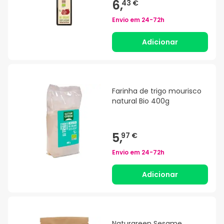
6,
43 €
Envio em
24-72h
Adicionar
Farinha de trigo mourisco
natural Bio 400g
5,
97 €
Envio em
24-72h
Adicionar
Naturgreen Sesame