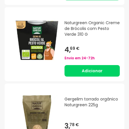
Naturgreen Organic Creme
de Brócolis com Pesto
Verde 310 G
4,
69 €
Envio em
24-72h
Adicionar
Gergelim torrado orgânico
Naturgreen 225g
3,
78 €