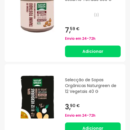
(
3
)
7,
59 €
Envio em
24-72h
Adicionar
Selecção de Sopas
Orgânicas Naturgreen de
12 Vegetais 40 G
3,
90 €
Envio em
24-72h
Adicionar