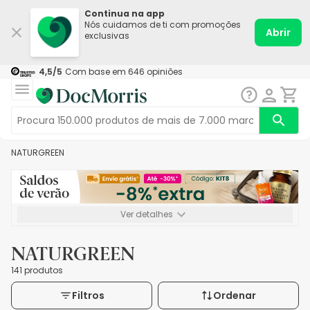
Continua na app
Nós cuidamos de ti com promoções
Abrir
exclusivas
4,5
/5
Com base em
646
opiniões
NATURGREEN
Ver detalhes
*-8% extra, compra mínima de 72€. Válido até 16/08. Não
acumulável.
NATURGREEN
141 produtos
Filtros
Ordenar