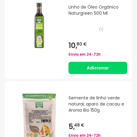
Linho de Óleo Orgânico
Naturgreen 500 Ml
(
1
)
10,
80 €
Envio em
24-72h
Adicionar
Semente de linho verde
natural, aparo de cacau e
Aronia Bio 150g
5,
48 €
Envio em
24-72h