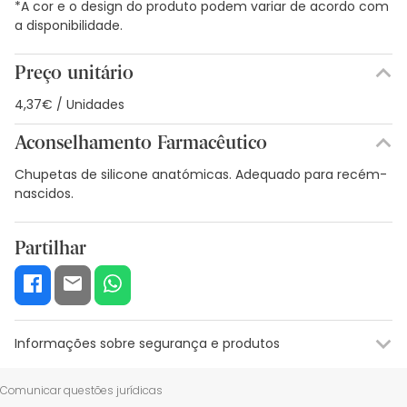
*A cor e o design do produto podem variar de acordo com
a disponibilidade.
Preço unitário
4,37€ / Unidades
Aconselhamento Farmacêutico
Chupetas de silicone anatómicas. Adequado para recém-
nascidos.
Partilhar
Informações sobre segurança e produtos
Recursos de segurança visual
Dados do fabricante
Gestor o
Comunicar questões jurídicas