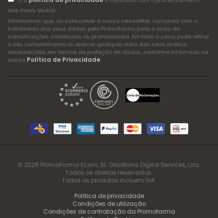
Li a
e concordo com o processamento
dos meus dados
Informamos que, ao subscrever a nossa newsletter, concorda com o
tratamento dos seus dados pela Promofarma para o envio de
comunicações comerciais ou promocionais. Em todo o caso, pode retirar
o seu consentimento ou exercer qualquer outro dos seus direitos
reconhecidos em termos de proteção de dados, conforme informado na
Política de Privacidade
nossa
.
© 2026 PromoFarma Ecom, SL. DocMorris Digital Services, Lda.
Todos os direitos reservados.
Todos os produtos incluem IVA.
Política de privacidade
Condições de utilização
Condições de contratação da Promofarma