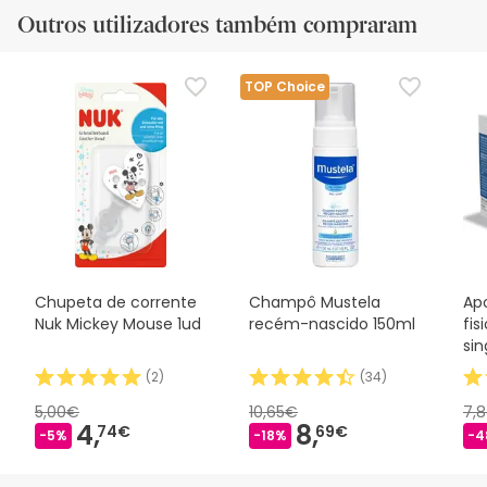
Outros utilizadores também compraram
TOP Choice
Chupeta de corrente
Champô Mustela
Ap
Nuk Mickey Mouse 1ud
recém-nascido 150ml
fis
si
(
2
)
(
34
)
5,00€
10,65€
7,
4,
8,
74€
69€
-5%
-18%
-4