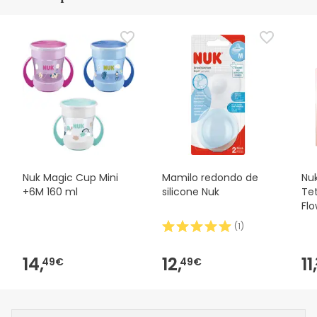
Nuk Magic Cup Mini
Mamilo redondo de
Nu
+6M 160 ml
silicone Nuk
Tet
Flo
Un
(
1
)
14,
12,
11,
49€
49€