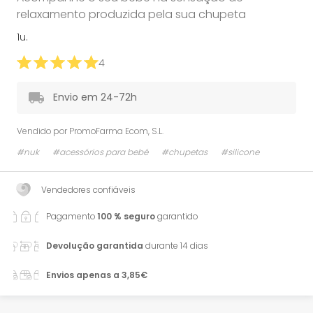
relaxamento produzida pela sua chupeta
1u.
4
Envio em 24-72h
Vendido por
PromoFarma Ecom, S.L.
#nuk
#acessórios para bebé
#chupetas
#silicone
Vendedores confiáveis
Pagamento
100 % seguro
garantido
Devolução garantida
durante 14 dias
Envios apenas a 3,85€