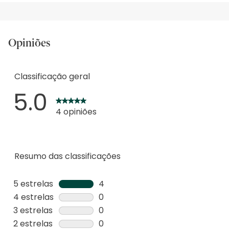
Opiniões
Classificação geral
5.0
4 opiniões
Resumo das classificações
5 estrelas
estrelas
4
4
4 estrelas
estrelas
0
análises
0
3 estrelas
estrelas
0
com
análise
0
2 estrelas
estrelas
0