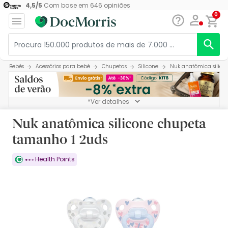
4,5
/
5
Com base em
646
opiniões
0
Bebés
Acessórios para bebé
Chupetas
Silicone
Nuk anatômica silico
*Ver detalhes
Nuk anatômica silicone chupeta
tamanho 1 2uds
Health Points