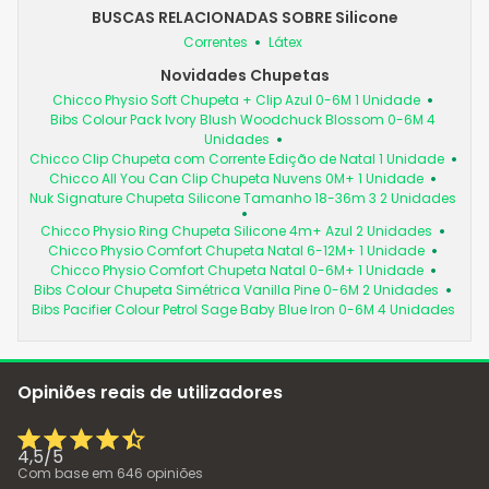
BUSCAS RELACIONADAS SOBRE Silicone
Correntes
Látex
Novidades Chupetas
Chicco Physio Soft Chupeta + Clip Azul 0-6M 1 Unidade
Bibs Colour Pack Ivory Blush Woodchuck Blossom 0-6M 4
Unidades
Chicco Clip Chupeta com Corrente Edição de Natal 1 Unidade
Chicco All You Can Clip Chupeta Nuvens 0M+ 1 Unidade
Nuk Signature Chupeta Silicone Tamanho 18-36m 3 2 Unidades
Chicco Physio Ring Chupeta Silicone 4m+ Azul 2 Unidades
Chicco Physio Comfort Chupeta Natal 6-12M+ 1 Unidade
Chicco Physio Comfort Chupeta Natal 0-6M+ 1 Unidade
Bibs Colour Chupeta Simétrica Vanilla Pine 0-6M 2 Unidades
Bibs Pacifier Colour Petrol Sage Baby Blue Iron 0-6M 4 Unidades
Opiniões reais de utilizadores
4,5
/
5
Com base em
646
opiniões