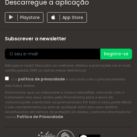
Descarregue a aplicação
Playstore
App Store
Subscrever a newsletter
Registre-se
Não perca nada! Descubra as melhores ofertas e promoções via e-mail,
cartão postal, SMS ou outros meios eletrónicos
política de privacidade
Li a
e concordo com o processamento
dos meus dados
Informamos que, ao subscrever a nossa newsletter, concorda com o
tratamento dos seus dados pela Promofarma para o envio de
comunicações comerciais ou promocionais. Em todo o caso, pode retirar
o seu consentimento ou exercer qualquer outro dos seus direitos
reconhecidos em termos de proteção de dados, conforme informado na
Política de Privacidade
nossa
.