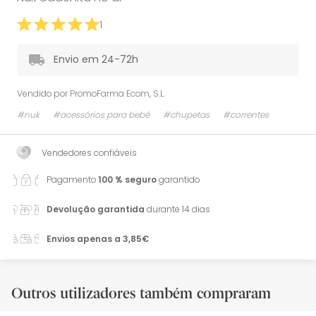
1
Envio em 24-72h
Vendido por
PromoFarma Ecom, S.L.
#nuk
#acessórios para bebé
#chupetas
#correntes
Vendedores confiáveis
Pagamento
100 % seguro
garantido
Devolução garantida
durante 14 dias
Envios apenas a 3,85€
Outros utilizadores também compraram