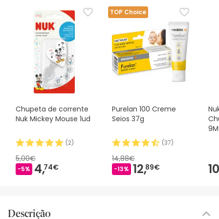
TOP Choice
Chupeta de corrente
Purelan 100 Creme
Nu
Nuk Mickey Mouse 1ud
Seios 37g
Ch
9M
(
2
)
(
37
)
5,00€
14,88€
4,
12,
10
74€
89€
-5%
-13%
Descrição