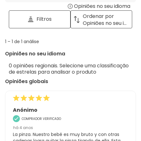
Opiniões no seu idioma
Disp
pesquisar
tópicos
a
Ordenar por
Filtros
e
pop
Opiniões no seu idioma
opiniões
with
info
1
1
–
1 de 1
análise
abou
to
Regi
Opiniões no seu idioma
1
Sort.
de
0 opiniões regionais. Selecione uma classificação
1
de estrelas para analisar o produto
análise
Opiniões globais
Anónimo
COMPRADOR VERIFICADO
há 4 anos
La pinza. Nuestro bebé es muy bruto y con otras
cadenas logra quitar la pinza tirando de ella. Esta