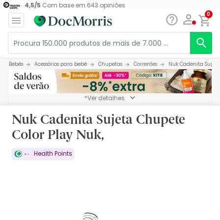
4,5
/
5
Com base em
643
opiniões
0
Bebés
Acessórios para bebé
Chupetas
Correntes
Nuk Cadenita Sujeta
*Ver detalhes
Nuk Cadenita Sujeta Chupete
Color Play Nuk,
Health Points