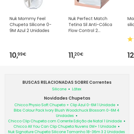
Nuk Mommy Feel
Nuk Perfect Match
Ma
Chupeta Silicone 0-
Tetina Sil Anti-Cólica
sil
9M Azul 2 Unidades
Flow Control 2
Unidades
10,
11,
12
99€
20€
BUSCAS RELACIONADAS SOBRE Correntes
Silicone
Látex
Novidades Chupetas
Chicco Physio Soft Chupeta + Clip Azul 0-6M 1 Unidade
Bibs Colour Pack Ivory Blush Woodchuck Blossom 0-6M 4
Unidades
Chicco Clip Chupeta com Corrente Edição de Natal 1 Unidade
Chicco All You Can Clip Chupeta Nuvens 0M+ 1 Unidade
Nuk Signature Chupeta Silicone Tamanho 18-36m 3 2 Unidades