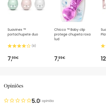
Suavinex ™
Chicco ™ Baby clip
Sua
portachupete duo
protege chupeta roxa
Pl
1ud
(
8
)
7,
7,
12
99€
99€
Opiniões
5.0
1 opinião