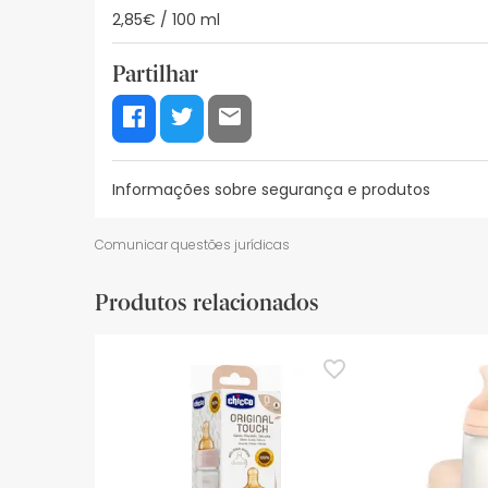
2,85€ / 100 ml
Partilhar
Informações sobre segurança e produtos
Recursos de segurança visual
Dados do fabrica
Comunicar questões jurídicas
Recursos de segurança visual
Produtos relacionados
De momento, não dispomos de imagens de segura
actualizações. Entretanto, recomendamos que le
sobre segurança, não hesites em contactar-nos.