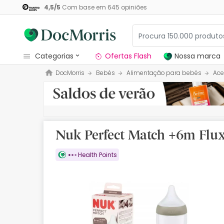
4,5
/
5
Com base em
645
opiniões
categorias
Ofertas Flash
Nossa marca
DocMorris
Bebés
Alimentação para bebés
Ace
Dermocosmetica
Nossa marca
Solares
Nuk Perfect Match +6m Flux
Medicamentos
Health Points
Cosmética
Saúde
Higiene
Dietética