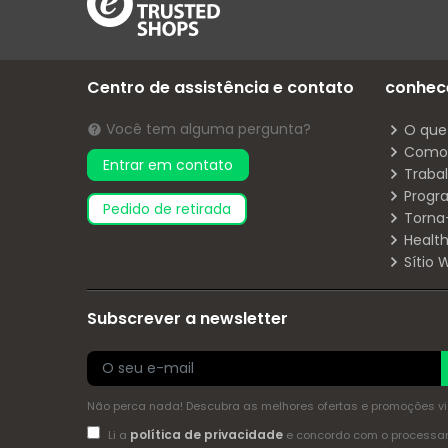
Centro de assistência e contato
conhec
Você tem alguma pergunta?
O que
Como 
Entrar em contato
Traba
Progr
pedido de retirada
Torna
Health
Sítio
Subscrever a newsletter
Não perca nada! Descubra as melhores ofertas e promoções via 
política de privacidade
Li a
e concordo com o process