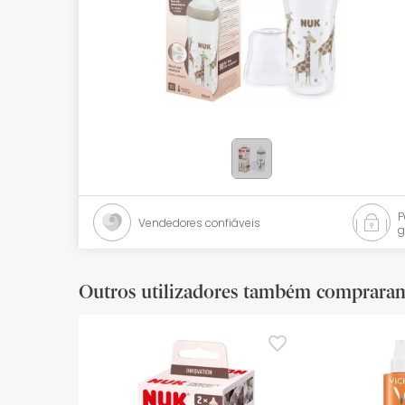
Bebés
Ótica
Ortopedia
Ervanária
Cosmética natural
Promoções
Vendedores confiáveis
g
Marcas
Mais vendidos
Outros utilizadores também comprara
Health points
Blog