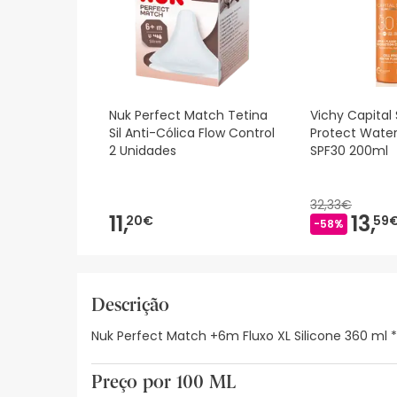
Nuk Perfect Match Tetina
Vichy Capital S
Sil Anti-Cólica Flow Control
Protect Water
2 Unidades
SPF30 200ml
32,33€
11,
13,
20€
59
-58%
Descrição
Nuk Perfect Match +6m Fluxo XL Silicone 360 ml 
Preço por 100 ML