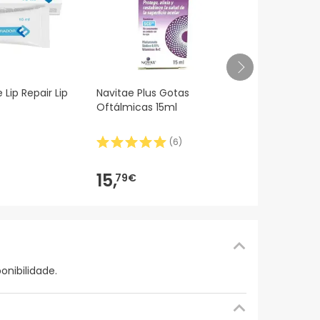
Mustela Stic
 Lip Repair Lip
Navitae Plus Gotas
Protección A
Oftálmicas 15ml
(
6
)
13,00€
10,
3
-20%
15,
79€
onibilidade.