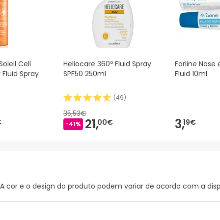
oleil Cell
Heliocare 360º Fluid Spray
Farline Nose e
 Fluid Spray
SPF50 250ml
Fluid 10ml
(
49
)
35,53€
21,
3,
€
00€
19€
-41%
*A cor e o design do produto podem variar de acordo com a disp