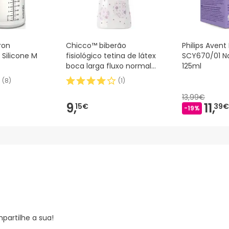
ron
Chicco™ biberão
Philips Aven
 Silicone M
fisiológico tetina de látex
SCY670/01 Na
boca larga fluxo normal
125ml
rosa 150ml 1ud
(
8
)
(
1
)
13,99€
9,
11,
15€
39€
-19%
partilhe a sua!