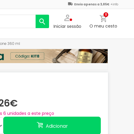
Envio apenas a 3,85€
+info
0
O meu cesto
Iniciar sessão
icone 360 ml
,26€
as
6
unidades a este preço
Adicionar