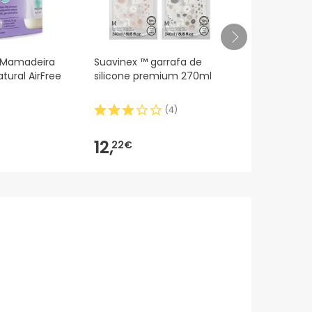
t Mamadeira
Suavinex ™ garrafa de
Suavinex Bi
tural AirFree
silicone premium 270ml
Colico Tetin
Adaptado F
180ml
(
4
)
11,91€
12,
10,
22€
5
-12%