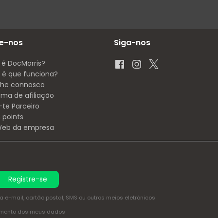
e-nos
Siga-nos
 é DocMorris?
é que funciona?
lhe connosco
ama de afiliação
-te Parceiro
 points
 Web da empresa
Registre-se
e-mail, cartão postal, SMS ou outros meios eletrónicos
amento dos meus dados