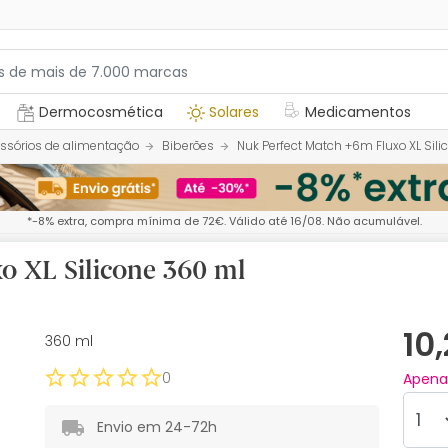
Dermocosmética
Solares
Medicamentos
ssórios de alimentação
Biberões
Nuk Perfect Match +6m Fluxo XL Sil
*-8% extra, compra mínima de 72€. Válido até 16/08. Não acumulável.
o XL Silicone 360 ml
10
360 ml
0
Apen
Envio em 24-72h