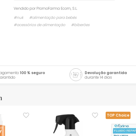
Vendido por
PromoFarma Ecom, S.L.
#nuk
#alimentação para bebés
#acessórios de alimentação
#biberões
Pagamento
100 % seguro
Devolução garantida
arantido
durante 14 dias
m
TOP Choice