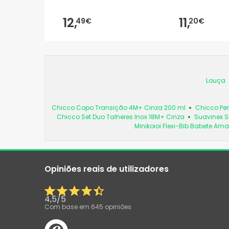
12,
11,
49€
20€
Louça
Chicco Copo Transição 4M+ Cinza 200 ml
Chicco Per
Chicco Set Duo Talheres Inox 18M+ Cinza
Suavinex S
Minikoioi Flexi-Bib Babete Ama
Opiniões reais de utilizadores
4,5
/
5
Com base em
645
opiniões