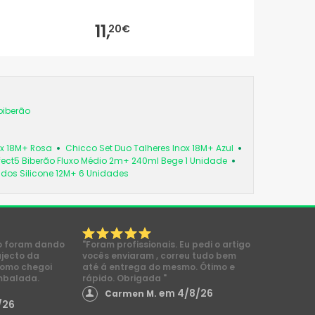
11,
20€
biberão
ox 18M+ Rosa
Chicco Set Duo Talheres Inox 18M+ Azul
fect5 Biberão Fluxo Médio 2m+ 240ml Bege 1 Unidade
os Silicone 12M+ 6 Unidades
o foram dando
"Foram profissionais. Eu pedi o artigo
ajecto da
vocês enviaram , correu tudo bem
como chegoi
até á entrega do mesmo. Ótimo e
mbalada.
rápido. Obrigada "
em 4/8/26
Carmen M.
/26