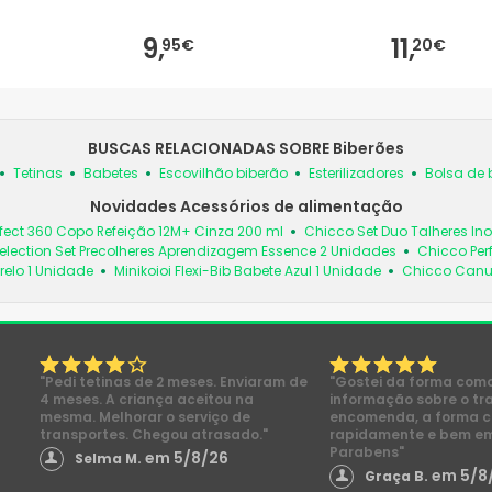
9,
11,
95€
20€
BUSCAS RELACIONADAS SOBRE Biberões
Tetinas
Babetes
Escovilhão biberão
Esterilizadores
Bolsa de 
Novidades Acessórios de alimentação
fect 360 Copo Refeição 12M+ Cinza 200 ml
Chicco Set Duo Talheres In
election Set Precolheres Aprendizagem Essence 2 Unidades
Chicco Per
relo 1 Unidade
Minikoioi Flexi-Bib Babete Azul 1 Unidade
Chicco Canud
"Pedi tetinas de 2 meses. Enviaram de
"Gostei da forma com
4 meses. A criança aceitou na
informação sobre o tr
mesma. Melhorar o serviço de
encomenda, a forma 
transportes. Chegou atrasado."
rapidamente e bem e
Parabens"
em 5/8/26
Selma M.
em 5/8
Graça B.