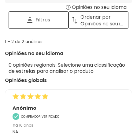
para
estrela.
Opiniões no seu idioma
Disp
pesquisar
tópicos
a
Ordenar por
Filtros
e
pop
Opiniões no seu idioma
opiniões
with
info
1
1
–
2 de 2
análises
abou
to
Regi
Opiniões no seu idioma
2
Sort.
de
0 opiniões regionais. Selecione uma classificação
2
de estrelas para analisar o produto
análises
Opiniões globais
Anónimo
COMPRADOR VERIFICADO
há 10 anos
NA