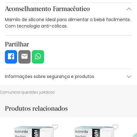
Aconselhamento Farmacêutico
Mamilo de silicone ideal para alimentar o bebé facilmente.
Com tecnologia anti-cólicas.
Partilhar
Informações sobre segurança e produtos
Recursos de segurança visual
Dados do fabricante
Gestor o
Comunicar questões jurídicas
Recursos de segurança visual
Produtos relacionados
De momento, não dispomos de imagens de segurança
para este produto, mas estamos a trabalhar nisso.
Recomendamos que voltes mais tarde para veres as
actualizações. Entretanto, recomendamos que leias as