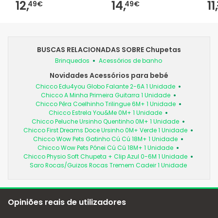
12,
14,
11,
49€
49€
BUSCAS RELACIONADAS SOBRE Chupetas
Brinquedos
Acessórios de banho
Novidades Acessórios para bebé
Chicco Edu4you Globo Falante 2-6A 1 Unidade
Chicco A Minha Primeira Guitarra 1 Unidade
Chicco Pêra Coelhinho Trilingue 6M+ 1 Unidade
Chicco Estrela You&Me 0M+ 1 Unidade
Chicco Peluche Ursinho Quentinho 0M+ 1 Unidade
Chicco First Dreams Doce Ursinho 0M+ Verde 1 Unidade
Chicco Wow Pets Gatinho Cú Cú 18M+ 1 Unidade
Chicco Wow Pets Pónei Cú Cú 18M+ 1 Unidade
Chicco Physio Soft Chupeta + Clip Azul 0-6M 1 Unidade
Saro Rocas/Guizos Rocas Tremem Cadeir 1 Unidade
Opiniões reais de utilizadores