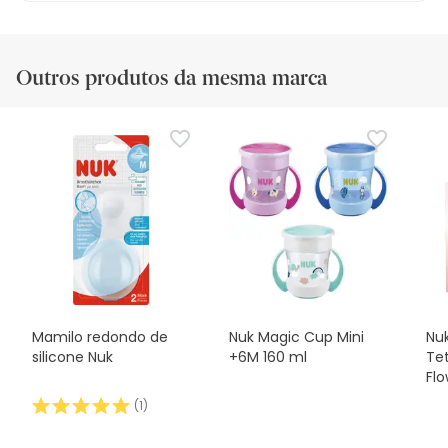
Outros produtos da mesma marca
Mamilo redondo de
Nuk Magic Cup Mini
Nu
silicone Nuk
+6M 160 ml
Tet
Flo
Un
(
1
)