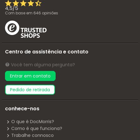
4,5
/
5
Com base em
646
opiniões
Centro de assistência e contato
Você tem alguma pergunta?
Entrar em contato
pedido de retirada
conhece-nos
O que é DocMorris?
Como é que funciona?
Trabalhe connosco