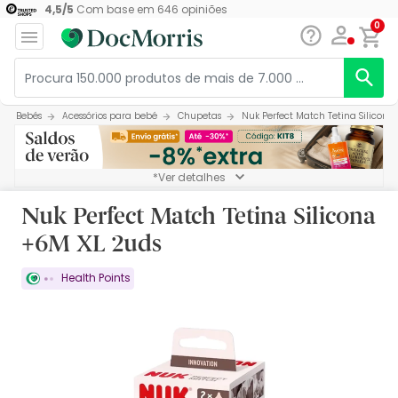
4,5
/
5
Com base em
646
opiniões
0
Bebés
Acessórios para bebé
Chupetas
Nuk Perfect Match Tetina Silicona
*Ver detalhes
Nuk Perfect Match Tetina Silicona
+6M XL 2uds
Health Points