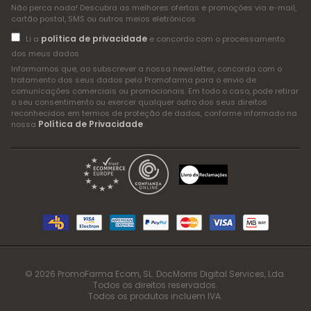
Não perca nada! Descubra as melhores ofertas e promoções via e-mail,
cartão postal, SMS ou outros meios eletrónicos
política de privacidade
Li a
e concordo com o processamento
dos meus dados
Informamos que, ao subscrever a nossa newsletter, concorda com o
tratamento dos seus dados pela Promofarma para o envio de
comunicações comerciais ou promocionais. Em todo o caso, pode retirar
o seu consentimento ou exercer qualquer outro dos seus direitos
reconhecidos em termos de proteção de dados, conforme informado na
Política de Privacidade
nossa
.
© 2026 PromoFarma Ecom, SL. DocMorris Digital Services, Lda.
Todos os direitos reservados.
Todos os produtos incluem IVA.