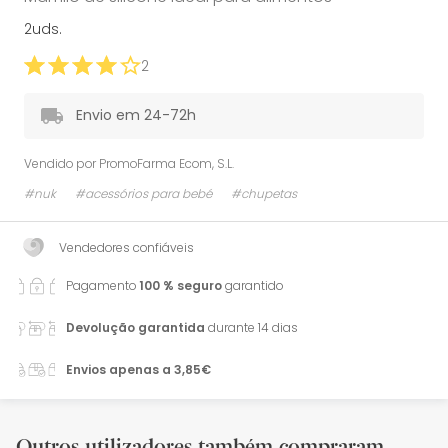
2uds.
2
Envio em 24-72h
Vendido por
PromoFarma Ecom, S.L.
#nuk
#acessórios para bebé
#chupetas
Vendedores confiáveis
Pagamento
100 % seguro
garantido
Devolução garantida
durante 14 dias
Envios apenas a 3,85€
Outros utilizadores também compraram