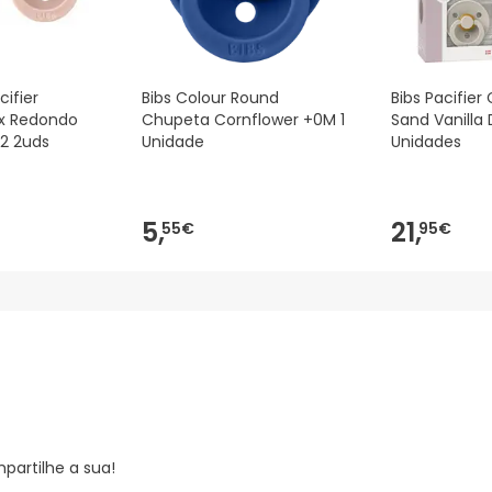
cifier
Bibs Colour Round
Bibs Pacifier 
x Redondo
Chupeta Cornflower +0M 1
Sand Vanilla
-2 2uds
Unidade
Unidades
5,
21,
55€
95€
partilhe a sua!