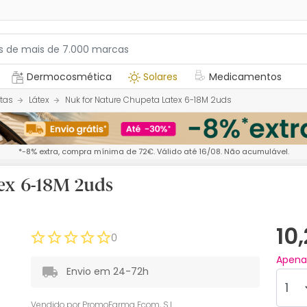
Dermocosmética
Solares
Medicamentos
tas
Látex
Nuk for Nature Chupeta Latex 6-18M 2uds
*-8% extra, compra mínima de 72€. Válido até 16/08. Não acumulável.
ex 6-18M 2uds
10
0
Apen
Envio em 24-72h
Vendido por
PromoFarma Ecom, S.L.