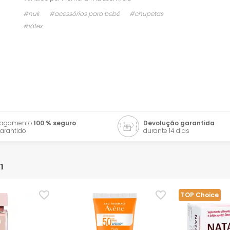
#nuk
#acessórios para bebé
#chupetas
#látex
Pagamento
100 % seguro
Devolução garantida
arantido
durante 14 dias
m
TOP Choice