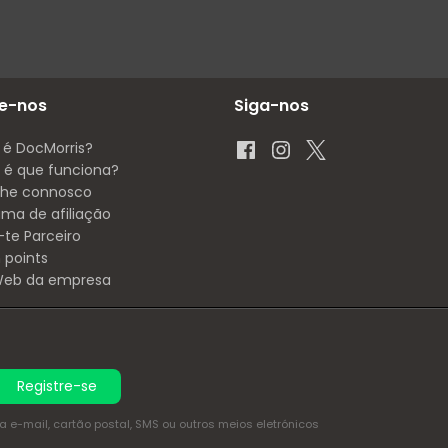
e-nos
Siga-nos
 é DocMorris?
é que funciona?
lhe connosco
ama de afiliação
-te Parceiro
 points
 Web da empresa
Registre-se
e-mail, cartão postal, SMS ou outros meios eletrónicos