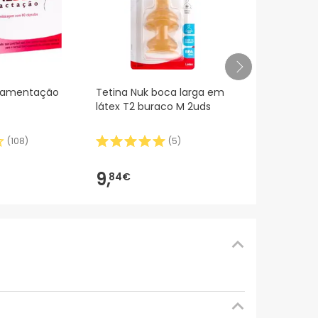
Silicone de 
mamentação
Tetina Nuk boca larga em
primeira es
látex T2 buraco M 2uds
garrafa de 
ml
(
108
)
(
5
)
10,85€
10,
77
-1%
9,
84€