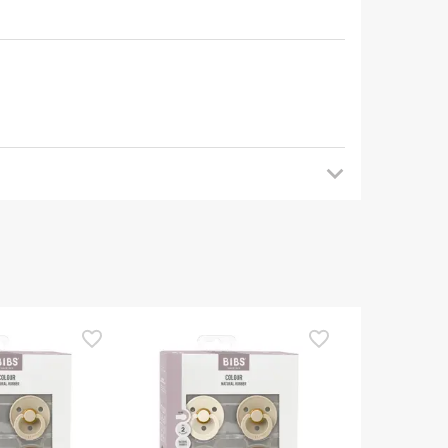
mendamos que voltes mais tarde para veres as
es de o utilizares. Se tiveres alguma dúvida
eguindo os
nossos termos e condições
.