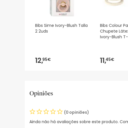
Bibs Sime Ivory-Blush Talla
Bibs Colour Pa
2 2uds
Chupete Láte
Ivory-Blush T
12,
11,
95€
45€
Opiniões
(0 opiniões)
Ainda não há avaliações sobre este produto. Com