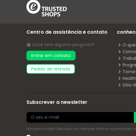
Centro de assistência e contato
conhec
Você tem alguma pergunta?
O que
Como 
Entrar em contato
Traba
Progr
pedido de retirada
Torna
Health
Sítio
Subscrever a newsletter
Não perca nada! Descubra as melhores ofertas e promoções via 