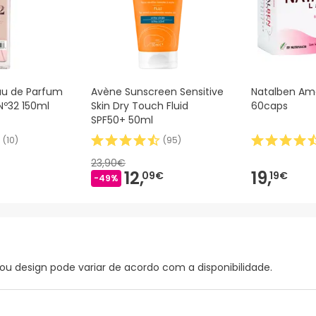
au de Parfum
Avène Sunscreen Sensitive
Natalben A
º32 150ml
Skin Dry Touch Fluid
60caps
SPF50+ 50ml
(
10
)
(
95
)
23,90€
12,
19,
09€
19€
-49%
ou design pode variar de acordo com a disponibilidade.