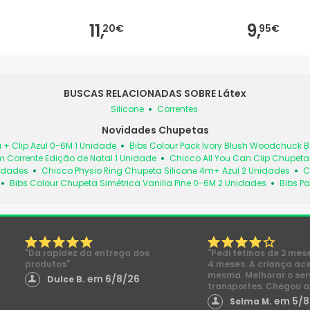
11,
9,
20€
95€
BUSCAS RELACIONADAS SOBRE Látex
Silicone
Correntes
Novidades Chupetas
 + Clip Azul 0-6M 1 Unidade
Bibs Colour Pack Ivory Blush Woodchuck
 Corrente Edição de Natal 1 Unidade
Chicco All You Can Clip Chupet
nidades
Chicco Physio Ring Chupeta Silicone 4m+ Azul 2 Unidades
C
Bibs Colour Chupeta Simétrica Vanilla Pine 0-6M 2 Unidades
Bibs Pa
"Da rapidez da entrega dos
"Pedi tetinas de 2 mes
produtos"
4 meses. A criança ac
mesma. Melhorar o ser
em 6/8/26
Dulce B.
transportes. Chegou a
em 5/8
Selma M.