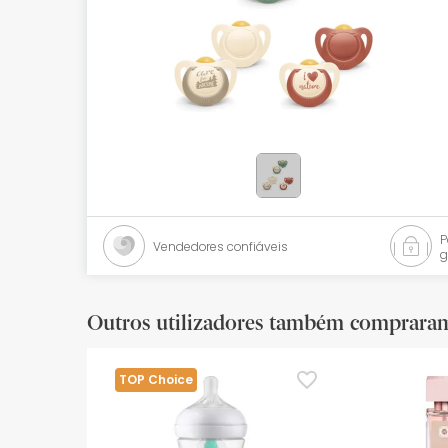
Bebés
Ótica
Ortopedia
Ervanária
Cosmética natural
Promoções
Vendedores confiáveis
g
Marcas
Mais vendidos
Outros utilizadores também comprara
Health points
TOP Choice
Blog