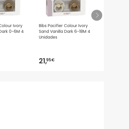
Colour Ivory
Bibs Pacifier Colour Ivory
Bibs Pacifie
 Dark 0-6M 4
Sand Vanilla Dark 6-18M 4
Luna Deep 
Unidades
Unidades
21,
10,
95€
95€