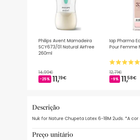
Philips Avent Mamadeira
Iap Pharma E
SCY673/01 Natural AirFree
Pour Femme N
260ml
14,99€
12,71€
11,
11,
19€
58€
-25%
-9%
Descrição
Nuk for Nature Chupeta Latex 6-18M 2uds. *A cor 
Preço unitário