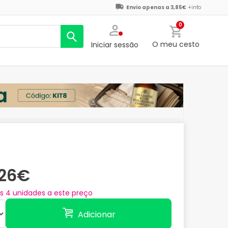
Envio apenas a 3,85€
+info
0
O meu cesto
Iniciar sessão
,26€
as
4
unidades a este preço
Adicionar