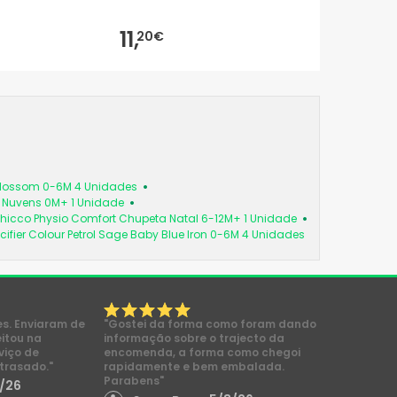
11,
20€
 Blossom 0-6M 4 Unidades
a Nuvens 0M+ 1 Unidade
hicco Physio Comfort Chupeta Natal 6-12M+ 1 Unidade
cifier Colour Petrol Sage Baby Blue Iron 0-6M 4 Unidades
es. Enviaram de
"Gostei da forma como foram dando
eitou na
informação sobre o trajecto da
viço de
encomenda, a forma como chegoi
trasado."
rapidamente e bem embalada.
Parabens"
/26