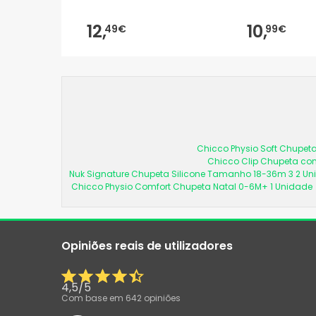
12,
10,
49€
99€
Chicco Physio Soft Chupeta
Chicco Clip Chupeta com
Nuk Signature Chupeta Silicone Tamanho 18-36m 3 2 U
Chicco Physio Comfort Chupeta Natal 0-6M+ 1 Unidade
Opiniões reais de utilizadores
4,5
/
5
Com base em
642
opiniões