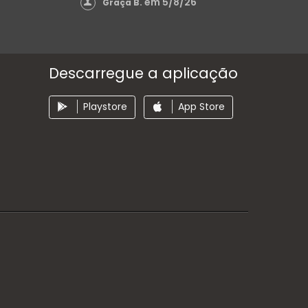
em 5/8/26
Graça B.
Descarregue a aplicação
Playstore
App Store