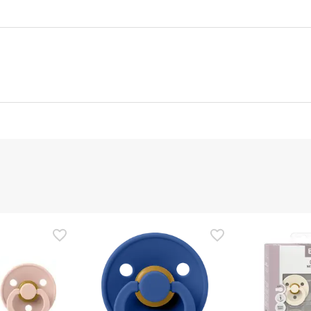
nte
Gestor orçamental
nça para este produto, mas estamos a trabalhar nisso. Reco
ias as informações de segurança que acompanham o produto ant
 Além disso, se desejares, também podes devolver o produto s