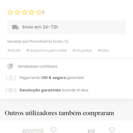
0
Envio em 24-72h
Vendido por
PromoFarma Ecom, S.L.
#dodie
#acessórios para bebé
#chupetas
#látex
Vendedores confiáveis
Pagamento
100 % seguro
garantido
Devolução garantida
durante 14 dias
Outros utilizadores também compraram