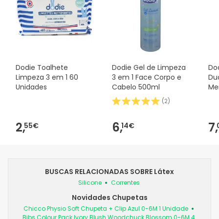
Dodie Toalhete
Dodie Gel de Limpeza
Dod
Limpeza 3 em 1 60
3 em 1 Face Corpo e
Duo
Unidades
Cabelo 500ml
Me
(
2
)
2,
6,
7,
55€
14€
BUSCAS RELACIONADAS SOBRE Látex
Silicone
Correntes
Novidades Chupetas
Chicco Physio Soft Chupeta + Clip Azul 0-6M 1 Unidade
Bibs Colour Pack Ivory Blush Woodchuck Blossom 0-6M 4