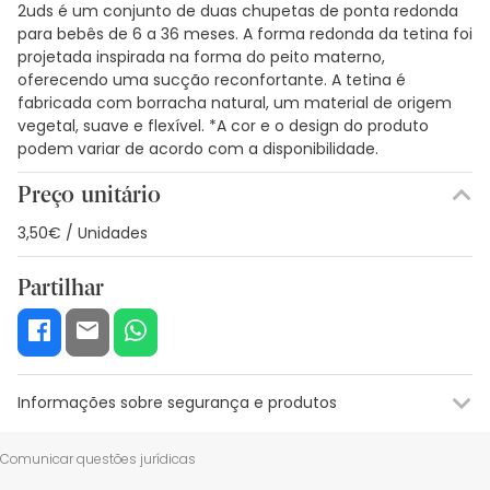
2uds é um conjunto de duas chupetas de ponta redonda
para bebês de 6 a 36 meses. A forma redonda da tetina foi
projetada inspirada na forma do peito materno,
oferecendo uma sucção reconfortante. A tetina é
fabricada com borracha natural, um material de origem
vegetal, suave e flexível. *A cor e o design do produto
podem variar de acordo com a disponibilidade.
Preço unitário
3,50€ / Unidades
Partilhar
Informações sobre segurança e produtos
Recursos de segurança visual
Dados do fabricante
Gestor o
Comunicar questões jurídicas