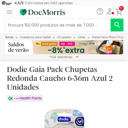
4,5
/
5
Com base em
643
opiniões
0
Bebés
Acessórios para bebé
Chupetas
Látex
Dodie Gaia Pack Chupet
*Ver detalhes
Dodie Gaia Pack Chupetas
Redonda Caucho 6-36m Azul 2
Unidades
Health Points