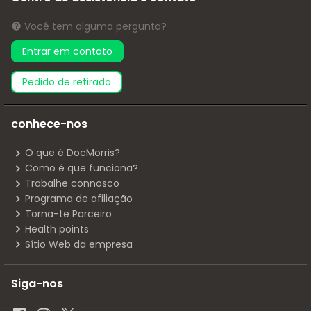
Você tem alguma pergunta?
Entrar em contato
pedido de retirada
conhece-nos
O que é DocMorris?
Como é que funciona?
Trabalhe connosco
Programa de afiliação
Torna-te Parceiro
Health points
Sítio Web da empresa
Siga-nos