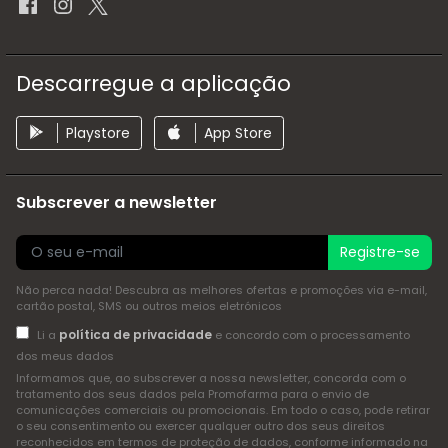
Descarregue a aplicação
Playstore
App Store
Subscrever a newsletter
Registre-se
Não perca nada! Descubra as melhores ofertas e promoções via e-mail,
cartão postal, SMS ou outros meios eletrónicos
política de privacidade
Li a
e concordo com o processamento
dos meus dados
Informamos que, ao subscrever a nossa newsletter, concorda com o
tratamento dos seus dados pela Promofarma para o envio de
comunicações comerciais ou promocionais. Em todo o caso, pode retirar
o seu consentimento ou exercer qualquer outro dos seus direitos
reconhecidos em termos de proteção de dados, conforme informado na