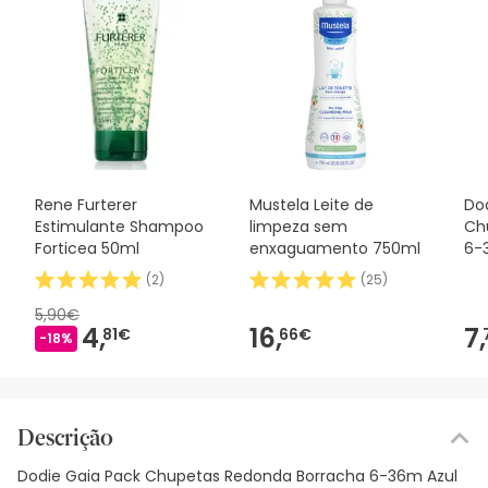
Rene Furterer
Mustela Leite de
Dod
Estimulante Shampoo
limpeza sem
Ch
Forticea 50ml
enxaguamento 750ml
6-
(
2
)
(
25
)
5,90€
4,
16,
7,
81€
66€
-18%
Descrição
Dodie Gaia Pack Chupetas Redonda Borracha 6-36m Azul