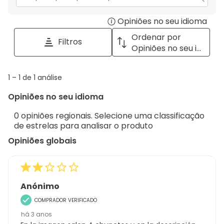
estrelas.
1
Secção
para
estrela.
Opiniões no seu idioma
Disp
pesquisar
tópicos
a
Ordenar por
Filtros
e
pop
Opiniões no seu idioma
opiniões
with
info
1
1
–
1 de 1
análise
abou
to
Regi
Opiniões no seu idioma
1
Sort.
de
0 opiniões regionais. Selecione uma classificação
1
de estrelas para analisar o produto
análise
Opiniões globais
Anónimo
COMPRADOR VERIFICADO
há 3 anos