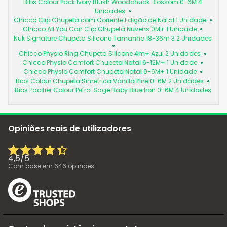
Bibs Colour Pack Ivory Blush Woodchuck Blossom 0-6M 4
Unidades
Chicco Clip Chupeta com Corrente Edição de Natal 1 Unidade
Chicco All You Can Clip Chupeta Nuvens 0M+ 1 Unidade
Nuk Signature Chupeta Silicone Tamanho 18-36m 3 2 Unidades
Chicco Physio Ring Chupeta Silicone 4m+ Azul 2 Unidades
Chicco Physio Comfort Chupeta Natal 6-12M+ 1 Unidade
Chicco Physio Comfort Chupeta Natal 0-6M+ 1 Unidade
Bibs Colour Chupeta Simétrica Vanilla Pine 0-6M 2 Unidades
Bibs Pacifier Colour Petrol Sage Baby Blue Iron 0-6M 4 Unidades
Opiniões reais de utilizadores
4,5
/
5
Com base em
646
opiniões