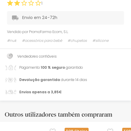
1
Envio em 24-72h
Vendido por
PromoFarma Ecom, S.L.
#nuk
#acessórios para bebé
#chupetas
#silicone
Vendedores confiáveis
Pagamento
100 % seguro
garantido
Devolução garantida
durante 14 dias
Envios apenas a 3,85€
Outros utilizadores também compraram