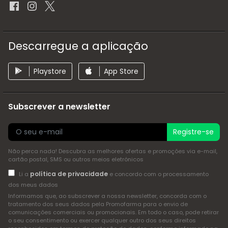
Descarregue a aplicação
Playstore
App Store
Subscrever a newsletter
Registre-se
Não perca nada! Descubra as melhores ofertas e promoções via e-mail,
cartão postal, SMS ou outros meios eletrónicos
política de privacidade
Li a
e concordo com o processamento
dos meus dados
Informamos que, ao subscrever a nossa newsletter, concorda com o
tratamento dos seus dados pela Promofarma para o envio de
comunicações comerciais ou promocionais. Em todo o caso, pode retirar
o seu consentimento ou exercer qualquer outro dos seus direitos