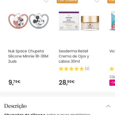
TOP Choice
TOP
Nuk Space Chupeta
Sesderma Retisil
Vi
Silicone Minnie 18-36M
Crema de Ojos y
2uds
Labios 30ml
(
2
)
7,
9,
28,
79€
99€
-1
Descrição
Chupetas de silicone
extra suaves anatômico