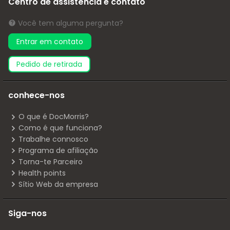
Centro de assistência e contato
Você tem alguma pergunta?
Entrar em contato
pedido de retirada
conhece-nos
O que é DocMorris?
Como é que funciona?
Trabalhe connosco
Programa de afiliação
Torna-te Parceiro
Health points
Sítio Web da empresa
Siga-nos