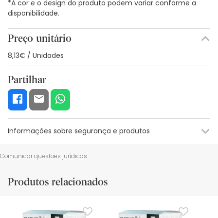
*A cor e o design do produto podem variar conforme a
disponibilidade.
Preço unitário
8,13€ / Unidades
Partilhar
Informações sobre segurança e produtos
Recursos de segurança visual
Dados do fabricante
Gestor o
Comunicar questões jurídicas
Recursos de segurança visual
Produtos relacionados
De momento, não dispomos de imagens de segurança
para este produto, mas estamos a trabalhar nisso.
Recomendamos que voltes mais tarde para veres as