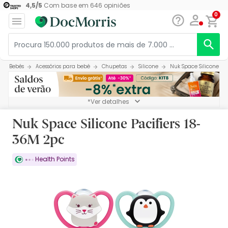
4,5
/
5
Com base em
646
opiniões
0
Bebés
Acessórios para bebé
Chupetas
Silicone
Nuk Space Silicone Pac
*Ver detalhes
Nuk Space Silicone Pacifiers 18-
36M 2pc
Health Points