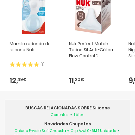
Mamilo redondo de
Nuk Perfect Match
Nuk
silicone Nuk
Tetina Sil Anti-Cólica
Ni
Flow Control 2
Sil
Unidades
2u
(
1
)
12,
11,
9,
49€
20€
BUSCAS RELACIONADAS SOBRE Silicone
Correntes
Látex
Novidades Chupetas
Chicco Physio Soft Chupeta + Clip Azul 0-6M 1 Unidade