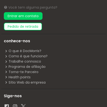
Você tem alguma pergunta?
Entrar em contato
pedido de retirada
conhece-nos
O que é DocMorris?
Como é que funciona?
Trabalhe connosco
Programa de afiliação
Torna-te Parceiro
Health points
Sítio Web da empresa
Siga-nos