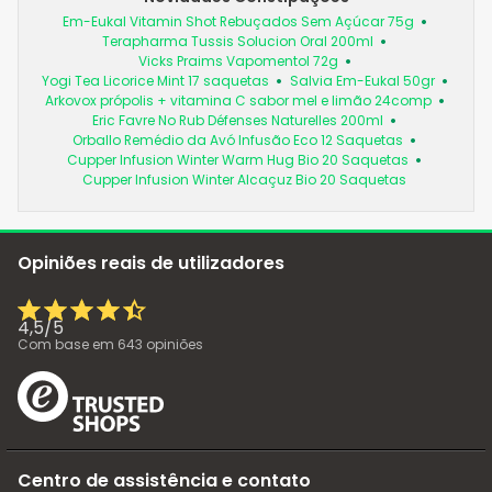
Em-Eukal Vitamin Shot Rebuçados Sem Açúcar 75g
Terapharma Tussis Solucion Oral 200ml
Vicks Praims Vapomentol 72g
Yogi Tea Licorice Mint 17 saquetas
Salvia Em-Eukal 50gr
Arkovox própolis + vitamina C sabor mel e limão 24comp
Eric Favre No Rub Défenses Naturelles 200ml
Orballo Remédio da Avó Infusão Eco 12 Saquetas
Cupper Infusion Winter Warm Hug Bio 20 Saquetas
Cupper Infusion Winter Alcaçuz Bio 20 Saquetas
Opiniões reais de utilizadores
4,5
/
5
Com base em
643
opiniões
Centro de assistência e contato