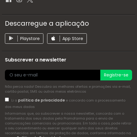
Descarregue a aplicação
Playstore
App Store
Subscrever a newsletter
Registre-se
Não perca nada! Descubra as melhores ofertas e promoções via e-mail,
cartão postal, SMS ou outros meios eletrónicos
política de privacidade
Li a
e concordo com o processamento
dos meus dados
Informamos que, ao subscrever a nossa newsletter, concorda com o
tratamento dos seus dados pela Promofarma para o envio de
comunicações comerciais ou promocionais. Em todo o caso, pode retirar
o seu consentimento ou exercer qualquer outro dos seus direitos
reconhecidos em termos de proteção de dados, conforme informado na