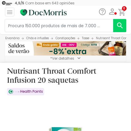
4,5
/
5
Com base em
643
opiniões
0
Ervanária
Chás e infusões
Constipações
Tosse
Nutrisant Throat Comfo
*Ver detalhes
Nutrisant Throat Comfort
Infusion 20 saquetas
Health Points