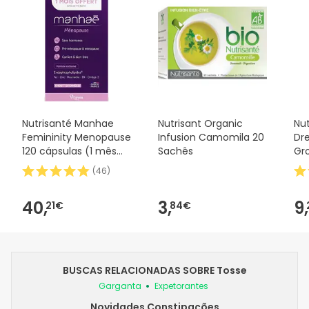
Nutrisanté Manhae
Nutrisant Organic
Nut
Femininity Menopause
Infusion Camomila 20
Dr
120 cápsulas (1 mês
Sachês
Gr
grátis)
(
46
)
40,
3,
9,
21€
84€
BUSCAS RELACIONADAS SOBRE Tosse
Garganta
Expetorantes
Novidades Constipações