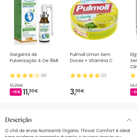
Garganta de
Pulmoll Limon Sem
Elg
Pulverização 4 Oe 15Ml
Doces + Vitamina C
Xe
Cli
Sp
(
8
)
(
2
)
13,26€
14
11,
3,
30€
95€
-15%
-3
Descrição
O chá de ervas Nutrisanté Organic Throat Comfort é ideal
para acalmar a garganta durante o inverno graças a:-