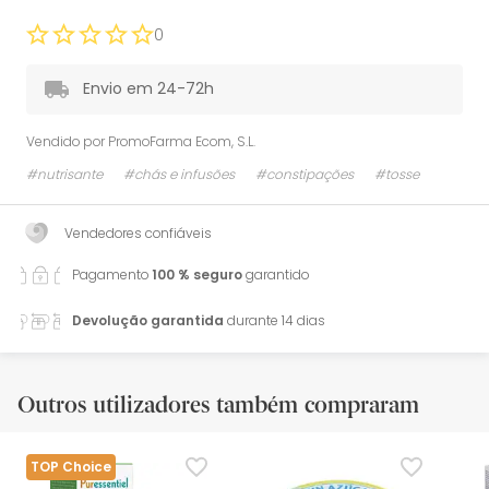
0
Envio em 24-72h
Vendido por
PromoFarma Ecom, S.L.
#nutrisante
#chás e infusões
#constipações
#tosse
Vendedores confiáveis
Pagamento
100 % seguro
garantido
Devolução garantida
durante 14 dias
Outros utilizadores também compraram
TOP Choice