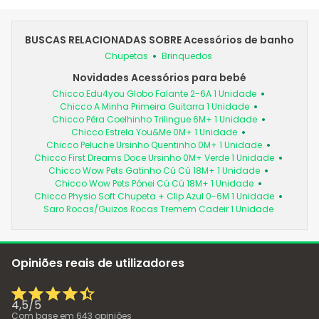
BUSCAS RELACIONADAS SOBRE Acessórios de banho
Chupetas
Brinquedos
Novidades Acessórios para bebé
Chicco Edu4you Globo Falante 2-6A 1 Unidade
Chicco A Minha Primeira Guitarra 1 Unidade
Chicco Pêra Coelhinho Trilingue 6M+ 1 Unidade
Chicco Estrela You&Me 0M+ 1 Unidade
Chicco Peluche Ursinho Quentinho 0M+ 1 Unidade
Chicco First Dreams Doce Ursinho 0M+ Verde 1 Unidade
Chicco Wow Pets Gatinho Cú Cú 18M+ 1 Unidade
Chicco Wow Pets Pónei Cú Cú 18M+ 1 Unidade
Chicco Physio Soft Chupeta + Clip Azul 0-6M 1 Unidade
Saro Rocas/Guizos Rocas Tremem Cadeir 1 Unidade
Opiniões reais de utilizadores
4,5
/
5
Com base em
643
opiniões