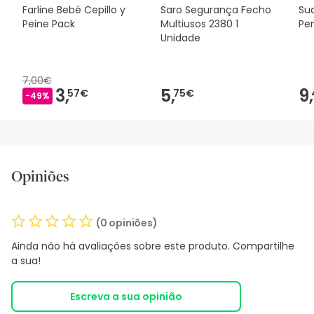
Farline Bebé Cepillo y
Saro Segurança Fecho
Sua
Peine Pack
Multiusos 2380 1
Pe
Unidade
7,00€
3,
5,
9,
57€
75€
-49%
Opiniões
(0 opiniões)
Ainda não há avaliações sobre este produto. Compartilhe
a sua!
Escreva a sua opinião