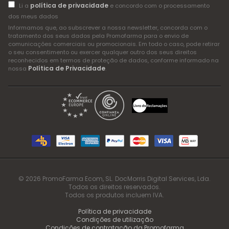
política de privacidade
Li a
e concordo com o processamento
dos meus dados
Informamos que, ao subscrever a nossa newsletter, concorda com o
tratamento dos seus dados pela Promofarma para o envio de
comunicações comerciais ou promocionais. Em todo o caso, pode retirar
o seu consentimento ou exercer qualquer outro dos seus direitos
reconhecidos em termos de proteção de dados, conforme informado na
Política de Privacidade
nossa
.
© 2026 PromoFarma Ecom, SL. DocMorris Digital Services, Lda.
Todos os direitos reservados.
Todos os produtos incluem IVA.
Política de privacidade
Condições de utilização
Condições de contratação da Promofarma