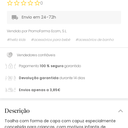
0
Envio em 24-72h
Vendido por
PromoFarma Ecom, S.L.
#hello kids
#acessórios para bebé
#acessórios de banho
Vendedores confiáveis
Pagamento
100 % seguro
garantido
Devolução garantida
durante 14 dias
Envios apenas a 3,85€
Descrição
Toalha com forma de capa com capuz especialmente
concebida para crianças, com motivos infantis de