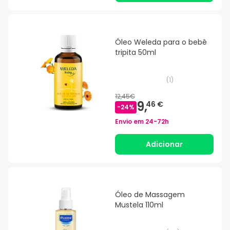
Óleo Weleda para o bebê
tripita 50ml
(
1
)
12,45€
9,
46 €
-
24
%
Envio em
24-72h
Adicionar
Óleo de Massagem
Mustela 110ml