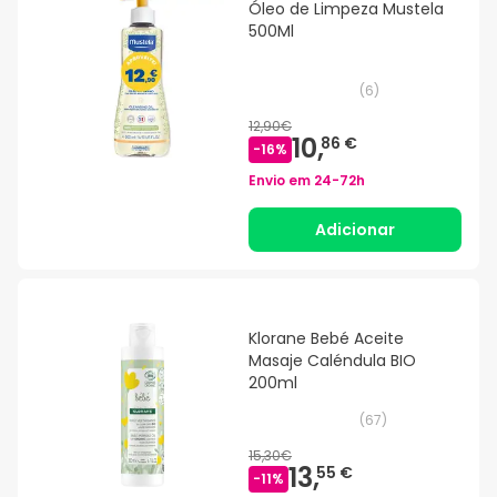
Óleo de Limpeza Mustela
500Ml
(
6
)
12,90€
10,
86 €
-
16
%
Envio em
24-72h
Adicionar
Klorane Bebé Aceite
Masaje Caléndula BIO
200ml
(
67
)
15,30€
13,
55 €
-
11
%