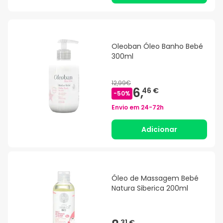
Oleoban Óleo Banho Bebé
300ml
12,99€
6,
46 €
-
50
%
Envio em
24-72h
Adicionar
Óleo de Massagem Bebé
Natura Siberica 200ml
31 €