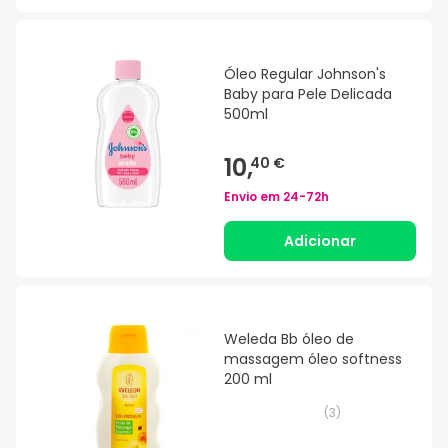
Óleo Regular Johnson's
Baby para Pele Delicada
500ml
10,
40 €
Envio em
24-72h
Adicionar
Weleda Bb óleo de
massagem óleo softness
200 ml
(
3
)