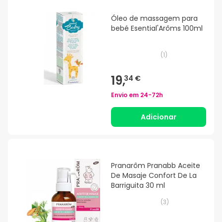
Óleo de massagem para
bebé Esential'Arôms 100ml
(
1
)
19,
34 €
Envio em
24-72h
Adicionar
Pranarôm Pranabb Aceite
De Masaje Confort De La
Barriguita 30 ml
(
3
)