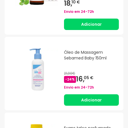
18,
10 €
Envio em
24-72h
Adicionar
Óleo de Massagem
Sebamed Baby 150ml
21,00€
16,
05 €
-
24
%
Envio em
24-72h
Adicionar