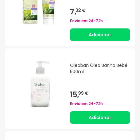
para Bebés 50ml
7,
32 €
Envio em
24-72h
Adicionar
Oleoban Óleo Banho Bebé
500ml
15,
99 €
Envio em
24-72h
Adicionar