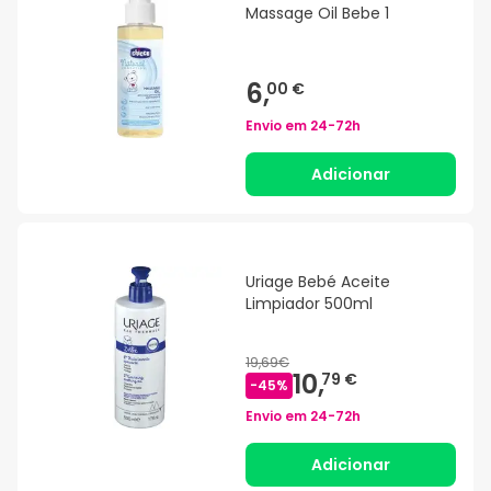
Massage Oil Bebe 1
6,
00 €
Envio em
24-72h
Adicionar
Uriage Bebé Aceite
Limpiador 500ml
19,69€
10,
79 €
-
45
%
Envio em
24-72h
Adicionar