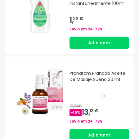
instantaneamente 100ml
1,
22 €
Envio em
24-72h
Adicionar
Pranarôm Pranabb Aceite
De Masaje Sueño 30 ml
(
1
)
15,64€
13,
13 €
-
16
%
Envio em
24-72h
Adicionar