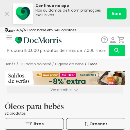
Continua na app
Nós cuidamos de ti com promoções
Abrir
exclusivas
4,5
/5
Com base em
643
opiniões
Bebés
/
Cuidado do bebé
/
Higiene do bebé
/
Óleos
Ver detalhes
*-8% extra, compra mínima de 72€. Válido até 16/08. Não
acumulável.
Óleos para bebés
32 produtos
Filtros
Ordenar