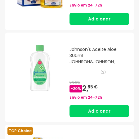
Envio em
24-72h
Adicionar
Johnson's Aceite Aloe
300ml
JOHNSON&JOHNSON,
(
2
)
3,56€
2,
85 €
-
20
%
Envio em
24-72h
Adicionar
TOP Choice