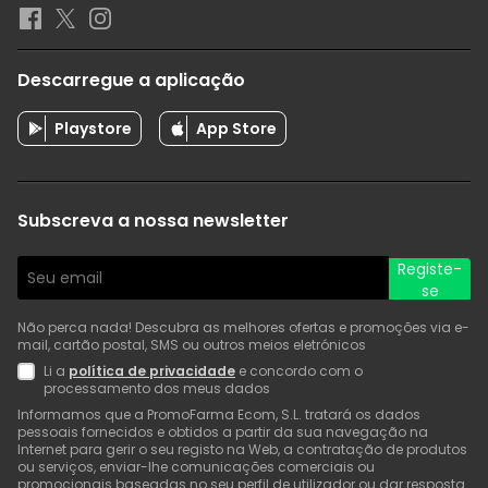
Descarregue a aplicação
Playstore
App Store
Subscreva a nossa newsletter
Registe-
se
Não perca nada! Descubra as melhores ofertas e promoções via e-
mail, cartão postal, SMS ou outros meios eletrónicos
Li a
política de privacidade
e concordo com o
processamento dos meus dados
Informamos que a PromoFarma Ecom, S.L. tratará os dados
pessoais fornecidos e obtidos a partir da sua navegação na
Internet para gerir o seu registo na Web, a contratação de produtos
ou serviços, enviar-lhe comunicações comerciais ou
promocionais baseadas no seu perfil de utilizador ou dar resposta