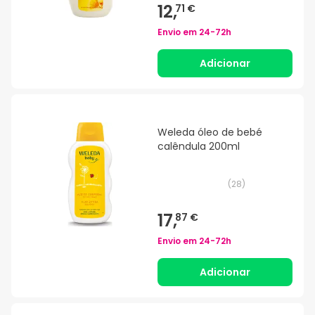
12,
71 €
Envio em
24-72h
Adicionar
Weleda óleo de bebé
calêndula 200ml
(
28
)
17,
87 €
Envio em
24-72h
Adicionar