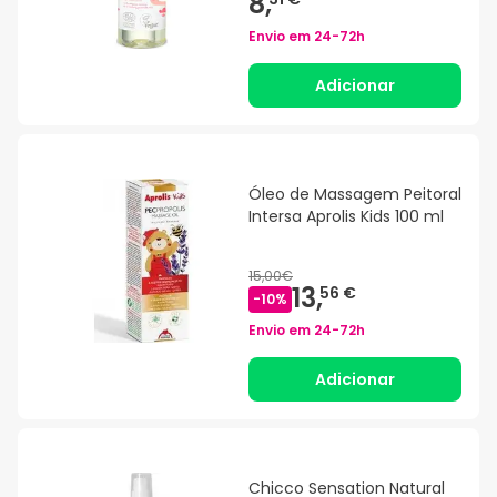
8,
Envio em
24-72h
Adicionar
Óleo de Massagem Peitoral
Intersa Aprolis Kids 100 ml
15,00€
13,
56 €
-
10
%
Envio em
24-72h
Adicionar
Chicco Sensation Natural