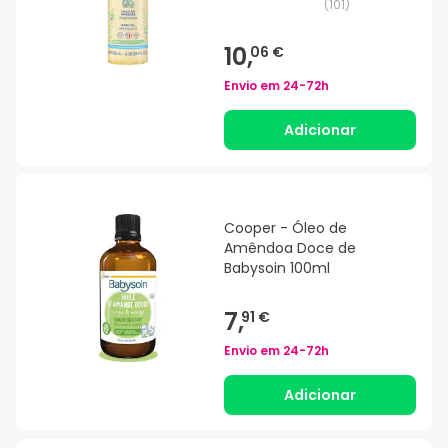
(
101
)
10,
06 €
Envio em
24-72h
Adicionar
Cooper - Óleo de
Amêndoa Doce de
Babysoin 100ml
7,
91 €
Envio em
24-72h
Adicionar