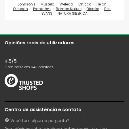
Johnson's
Mustela
Weleda
Chicco
Helan
Oleoban
Pranarôm
Bambo Nature
Bionike
Be+
EVANS
NATURA SIBERICA
Opiniões reais de utilizadores
4,5
/5
Com base em
643
opiniões
Centro de assistência e contato
Você tem alguma pergunta?
Para dúvidas sobre medicamentos, consulte o seu