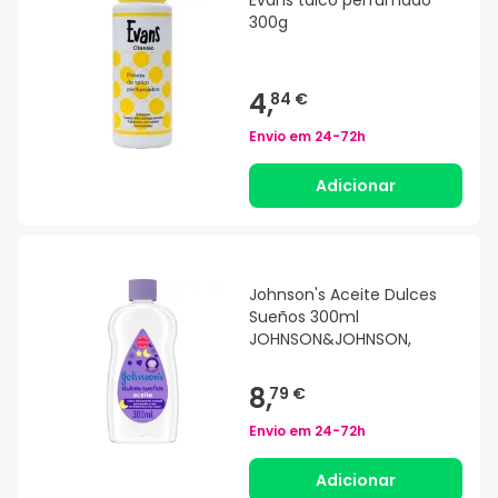
Evans talco perfumado
300g
4,
84 €
Envio em
24-72h
Adicionar
Johnson's Aceite Dulces
Sueños 300ml
JOHNSON&JOHNSON,
8,
79 €
Envio em
24-72h
Adicionar