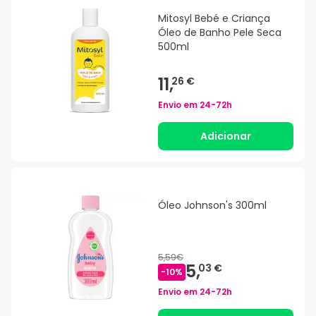
Mitosyl Bebé e Criança
Óleo de Banho Pele Seca
500ml
11,
26 €
Envio em
24-72h
Adicionar
Óleo Johnson's 300ml
5,59€
5,
03 €
-
10
%
Envio em
24-72h