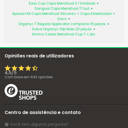
Easy Cup Copo Menstrual S 1 Unidade
Sangool Copo Menstrual T1 1ud
Aposan Kit Copo Menstrual Silicone L + Copo Esterilizador +
Saco
Organyc T Regular Applicator compacto 16 peças
Salva Organyc Slip Maxi 20 peças
Ammo Colors Menstrual Cup T-L 1pc
Opiniões reais de utilizadores
4,5
/
5
Com base em
643
opiniões
Centro de assistência e contato
Você tem alguma pergunta?