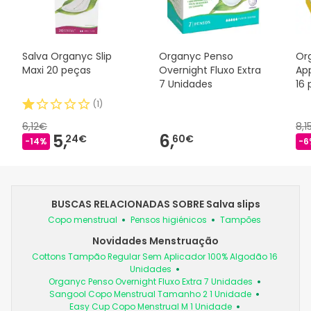
Salva Organyc Slip
Organyc Penso
Or
Maxi 20 peças
Overnight Fluxo Extra
Ap
7 Unidades
16
(
1
)
6,12€
8,1
5,
6,
24€
60€
-14%
-6
BUSCAS RELACIONADAS SOBRE Salva slips
Copo menstrual
Pensos higiénicos
Tampões
Novidades Menstruação
Cottons Tampão Regular Sem Aplicador 100% Algodão 16
Unidades
Organyc Penso Overnight Fluxo Extra 7 Unidades
Sangool Copo Menstrual Tamanho 2 1 Unidade
Easy Cup Copo Menstrual M 1 Unidade