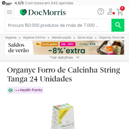
4,5
/
5
Com base em
643
opiniões
0
Higiene
Higiene íntima
Menstruação
Salva slips
Organyc Forro de Ca
*Ver detalhes
Organyc Forro de Calcinha String
Tanga 24 Unidades
Health Points