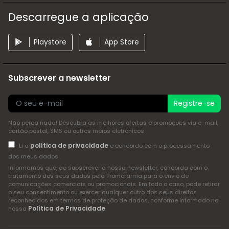
Descarregue a aplicação
Playstore
App Store
Subscrever a newsletter
Registre-se
Não perca nada! Descubra as melhores ofertas e promoções via e-mail,
cartão postal, SMS ou outros meios eletrónicos
política de privacidade
Li a
e concordo com o processamento
dos meus dados
Informamos que, ao subscrever a nossa newsletter, concorda com o
tratamento dos seus dados pela Promofarma para o envio de
comunicações comerciais ou promocionais. Em todo o caso, pode retirar
o seu consentimento ou exercer qualquer outro dos seus direitos
reconhecidos em termos de proteção de dados, conforme informado na
Política de Privacidade
nossa
.