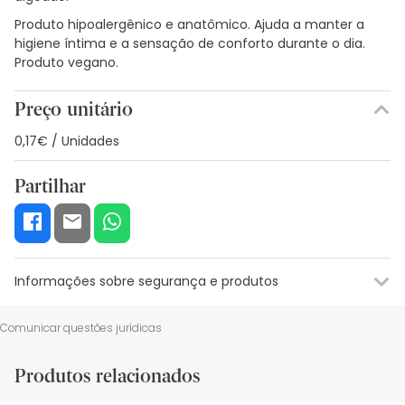
Produto hipoalergênico e anatômico. Ajuda a manter a
higiene íntima e a sensação de conforto durante o dia.
Produto vegano.
Preço unitário
0,17€ / Unidades
Partilhar
Informações sobre segurança e produtos
Recursos de segurança visual
Dados do fabricante
Gestor o
Comunicar questões jurídicas
Recursos de segurança visual
Produtos relacionados
De momento, não dispomos de imagens de segurança