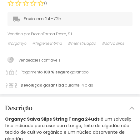
0
Envio em 24-72h
Vendido por
PromoFarma Ecom, S.L.
#organyc
#higiene íntima
#menstruação
#salva slips
Vendedores confiáveis
Pagamento
100 % seguro
garantido
Devolução garantida
durante 14 dias
Descrição
Organyc Salva Slips String Tanga 24uds
é um salvaslip
fino indicado para usar com tanga, feito de algodão não
tecido de cultivo orgânico e um núcleo absorvente de
algodão.