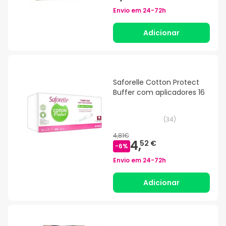
Envio em
24-72h
Adicionar
Saforelle Cotton Protect
Buffer com aplicadores 16
(
34
)
4,81€
4,
52 €
-
6
%
Envio em
24-72h
Adicionar