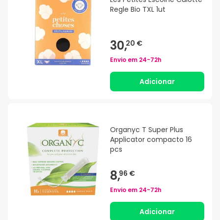
Regle Bio TXL 1ut
30,
20 €
Envio em
24-72h
Adicionar
Organyc T Super Plus
Applicator compacto 16
pcs
8,
96 €
Envio em
24-72h
Adicionar