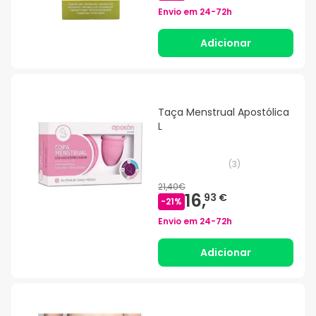
Envio em
24-72h
Adicionar
Taça Menstrual Apostólica
L
(
3
)
21,40€
16,
93 €
-
21
%
Envio em
24-72h
Adicionar