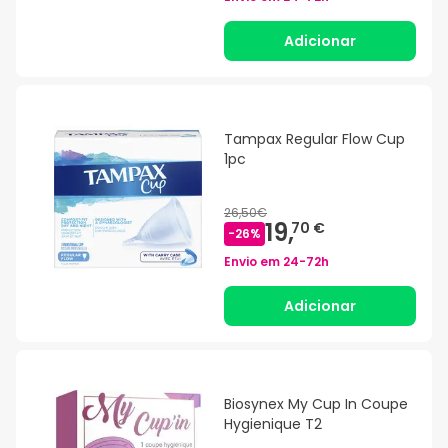
Adicionar
Tampax Regular Flow Cup
1pc
26,50€
19,
70 €
-
26
%
Envio em
24-72h
Adicionar
Biosynex My Cup In Coupe
Hygienique T2