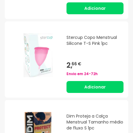
Adicionar
Stercup Copo Menstrual
Silicone T-S Pink 1pc
2,
66 €
Envio em
24-72h
Adicionar
Dim Proteja a Calça
Menstrual Tamanho médio
de fluxo S 1pc