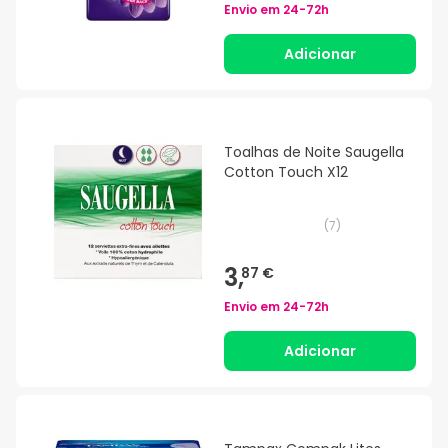
Envio em
24-72h
Adicionar
Toalhas de Noite Saugella
Cotton Touch X12
(
7
)
3,
87 €
Envio em
24-72h
Adicionar