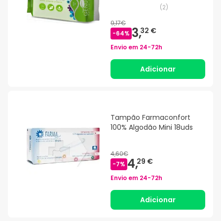
(
2
)
9,17€
3,
32 €
-
64
%
Envio em
24-72h
Adicionar
Tampão Farmaconfort
100% Algodão Mini 18uds
4,60€
4,
29 €
-
7
%
Envio em
24-72h
Adicionar