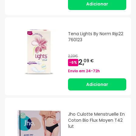
Adicionar
Tena Lights By Norm Rip22
760123
2,23€
2,
09 €
-
6
%
Envio em
24-72h
Adicionar
Jho Culotte Menstruelle En
Coton Bio Flux Moyen T42
1ut