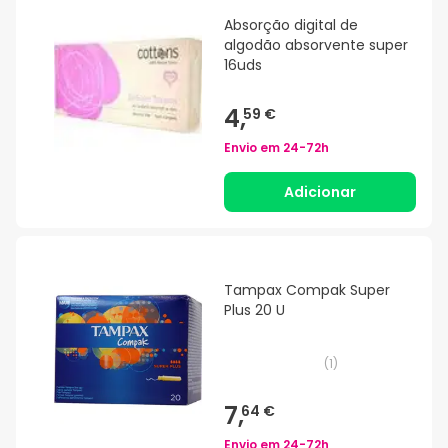
Absorção digital de
algodão absorvente super
16uds
4,
59 €
Envio em
24-72h
Adicionar
Tampax Compak Super
Plus 20 U
(
1
)
7,
64 €
Envio em
24-72h