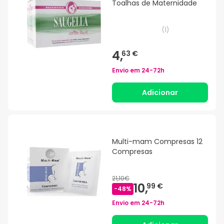
Toalhas de Maternidade
(
1
)
4,
63 €
Envio em
24-72h
Adicionar
Multi-mam Compresas 12
Compresas
21,10€
10,
99 €
-
48
%
Envio em
24-72h