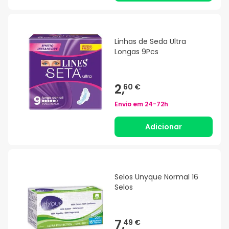
Linhas de Seda Ultra
Longas 9Pcs
2,
60 €
Envio em
24-72h
Adicionar
Selos Unyque Normal 16
Selos
7,
49 €