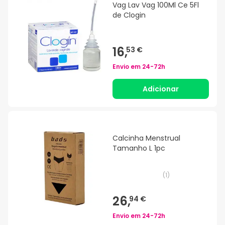
Vag Lav Vag 100Ml Ce 5Fl
de Clogin
16,
53 €
Envio em
24-72h
Adicionar
Calcinha Menstrual
Tamanho L 1pc
(
1
)
26,
94 €
Envio em
24-72h