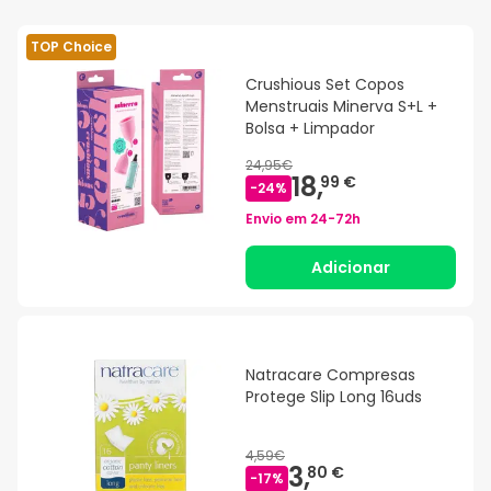
TOP Choice
Crushious Set Copos
Menstruais Minerva S+L +
Bolsa + Limpador
24,95€
18,
99 €
-
24
%
Envio em
24-72h
Adicionar
Natracare Compresas
Protege Slip Long 16uds
4,59€
3,
80 €
-
17
%