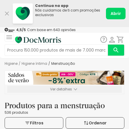
Continua na app
Nós cuidamos de ti com promoções
Abrir
exclusivas
4,5
/5
Com base em
643
opiniões
Higiene
/
Higiene íntima
/
Menstruação
Ver detalhes
*-8% extra, compra mínima de 72€. Válido até 16/08. Não
acumulável.
Produtos para a menstruação
536 produtos
Filtros
Ordenar