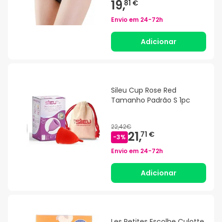
19,
81 €
Envio em
24-72h
Adicionar
Sileu Cup Rose Red
Tamanho Padrão S 1pc
22,42€
21,
71 €
-
3
%
Envio em
24-72h
Adicionar
Les Petites Escolhe Culotte