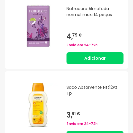
Natracare Almofada
normal maxi 14 peças
4,
79 €
Envio em
24-72h
Adicionar
Saco Absorvente Ntt12Pz
Tp
3,
61 €
Envio em
24-72h