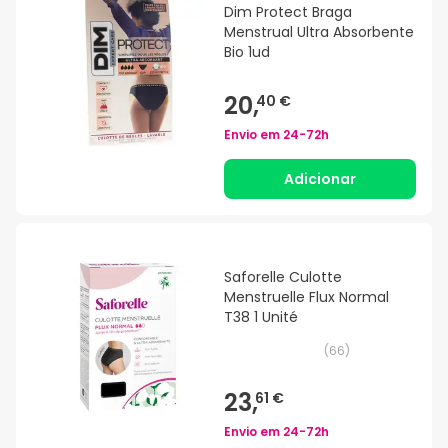
Dim Protect Braga
Menstrual Ultra Absorbente
Bio 1ud
20,
40 €
Envio em
24-72h
Adicionar
Saforelle Culotte
Menstruelle Flux Normal
T38 1 Unité
(
66
)
23,
61 €
Envio em
24-72h