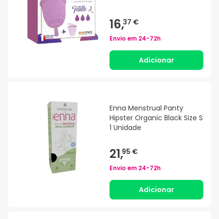
16,
37 €
Envio em
24-72h
Adicionar
Enna Menstrual Panty
Hipster Organic Black Size S
1 Unidade
21,
95 €
Envio em
24-72h
Adicionar