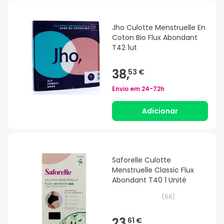
Jho Culotte Menstruelle En
Coton Bio Flux Abondant
T42 1ut
38,
53 €
Envio em
24-72h
Adicionar
Saforelle Culotte
Menstruelle Classic Flux
Abondant T40 1 Unité
(
66
)
23,
61 €