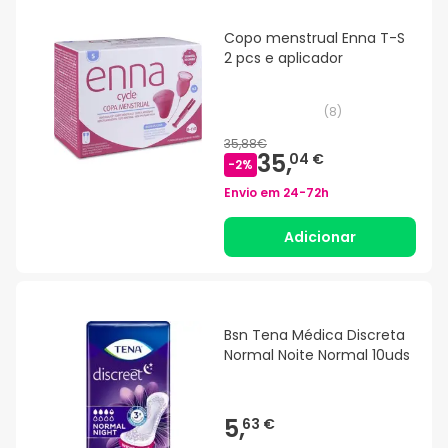
Copo menstrual Enna T-S
2 pcs e aplicador
(
8
)
35,88€
35,
04 €
-
2
%
Envio em
24-72h
Adicionar
Bsn Tena Médica Discreta
Normal Noite Normal 10uds
5,
63 €