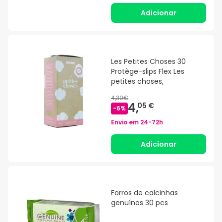
Adicionar
Les Petites Choses 30
Protège-slips Flex Les
petites choses,
4,30€
4,
05 €
-
6
%
Envio em
24-72h
Adicionar
Forros de calcinhas
genuínos 30 pcs