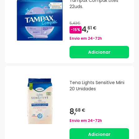
Tampax Compak Lites
22uds.
5,43€
4,
61 €
-
15
%
Envio em
24-72h
Adicionar
Tena Lights Sensitive Mini
20 Unidades
8,
68 €
Envio em
24-72h
Adicionar