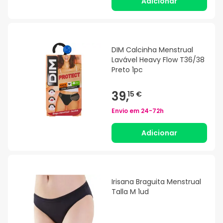
Adicionar
DIM Calcinha Menstrual
Lavável Heavy Flow T36/38
Preto 1pc
39,
15 €
Envio em
24-72h
Adicionar
Irisana Braguita Menstrual
Talla M 1ud