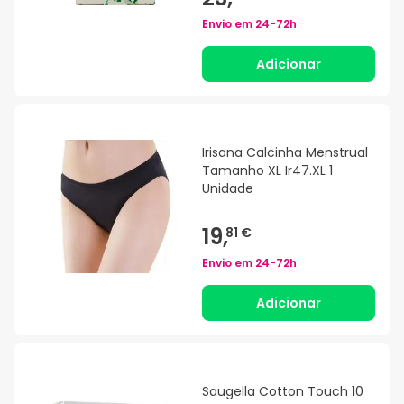
Envio em
24-72h
Adicionar
Irisana Calcinha Menstrual
Tamanho XL Ir47.XL 1
Unidade
19,
81 €
Envio em
24-72h
Adicionar
Saugella Cotton Touch 10