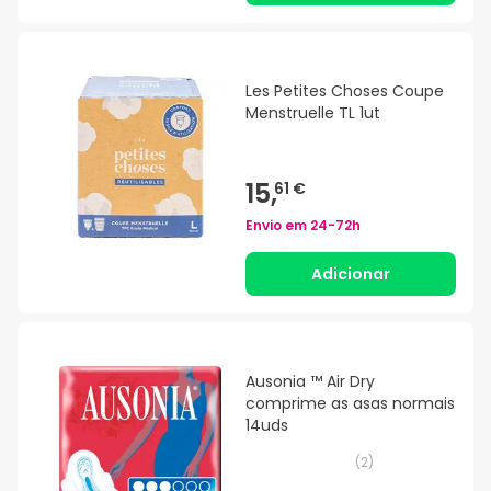
Les Petites Choses Coupe
Menstruelle TL 1ut
15,
61 €
Envio em
24-72h
Adicionar
Ausonia ™ Air Dry
comprime as asas normais
14uds
(
2
)