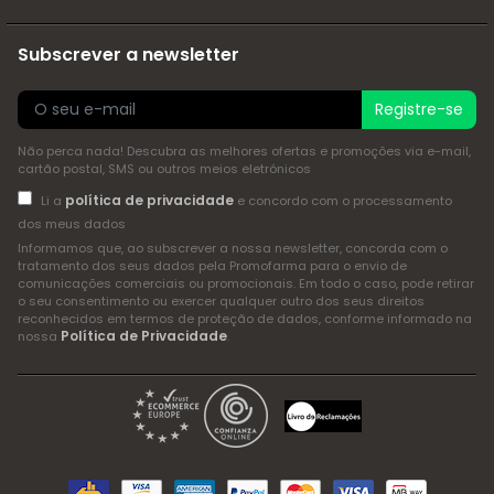
Subscrever a newsletter
Registre-se
Não perca nada! Descubra as melhores ofertas e promoções via e-mail,
cartão postal, SMS ou outros meios eletrónicos
política de privacidade
Li a
e concordo com o processamento
dos meus dados
Informamos que, ao subscrever a nossa newsletter, concorda com o
tratamento dos seus dados pela Promofarma para o envio de
comunicações comerciais ou promocionais. Em todo o caso, pode retirar
o seu consentimento ou exercer qualquer outro dos seus direitos
reconhecidos em termos de proteção de dados, conforme informado na
Política de Privacidade
nossa
.