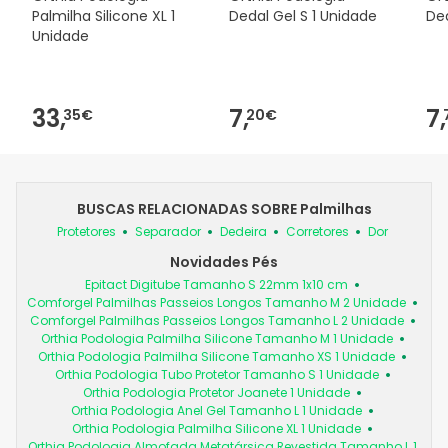
Palmilha Silicone XL 1
Dedal Gel S 1 Unidade
Ded
Unidade
33,
7,
7,
35€
20€
BUSCAS RELACIONADAS SOBRE Palmilhas
Protetores
Separador
Dedeira
Corretores
Dor
Novidades Pés
Epitact Digitube Tamanho S 22mm 1x10 cm
Comforgel Palmilhas Passeios Longos Tamanho M 2 Unidade
Comforgel Palmilhas Passeios Longos Tamanho L 2 Unidade
Orthia Podologia Palmilha Silicone Tamanho M 1 Unidade
Orthia Podologia Palmilha Silicone Tamanho XS 1 Unidade
Orthia Podologia Tubo Protetor Tamanho S 1 Unidade
Orthia Podologia Protetor Joanete 1 Unidade
Orthia Podologia Anel Gel Tamanho L 1 Unidade
Orthia Podologia Palmilha Silicone XL 1 Unidade
Orthia Podologia Almofada Metatársica Revestida Tamanho L 1