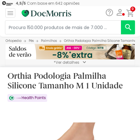
4,5
/
5
Com base em
642
opiniões
0
Ortopedia
Pés
Palmilhas
Orthia Podologia Palmilha Silicone Tamanho M
*Ver detalhes
Orthia Podologia Palmilha
Silicone Tamanho M 1 Unidade
Health Points