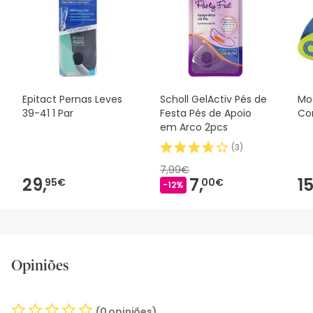
antes de o utilizares. Se tiveres alguma dúvida sobre
segurança, não hesites em contactar-nos. Além disso, se
desejares, também podes devolver o produto seguindo os
nossos termos e condições
.
Epitact Pernas Leves
Scholl GelActiv Pés de
Mo
39-41 1 Par
Festa Pés de Apoio
Co
em Arco 2pcs
(
3
)
7,99€
29,
7,
15
95€
00€
-12%
Opiniões
(0 opiniões)