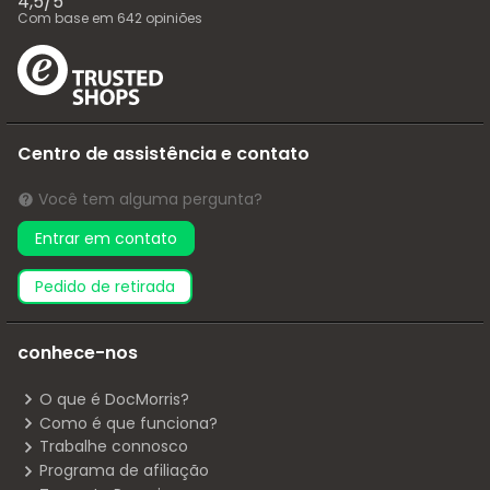
4,5
/
5
Com base em
642
opiniões
Centro de assistência e contato
Você tem alguma pergunta?
Entrar em contato
pedido de retirada
conhece-nos
O que é DocMorris?
Como é que funciona?
Trabalhe connosco
Programa de afiliação