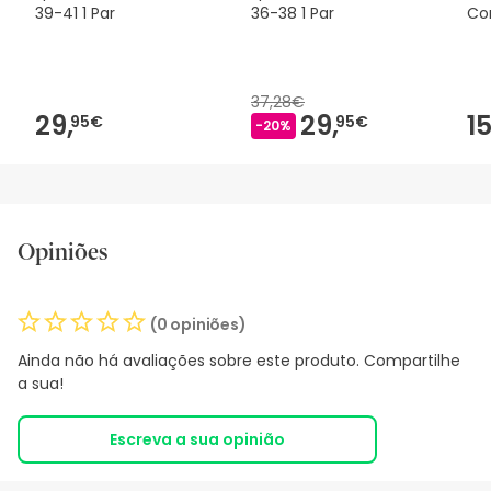
39-41 1 Par
36-38 1 Par
Co
37,28€
29,
29,
15
95€
95€
-20%
Opiniões
(0 opiniões)
Ainda não há avaliações sobre este produto. Compartilhe
a sua!
Escreva a sua opinião