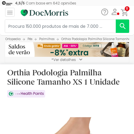
4,5
/
5
Com base em
642
opiniões
0
Ortopedia
Pés
Palmilhas
Orthia Podologia Palmilha Silicone Tamanho X
*Ver detalhes
Orthia Podologia Palmilha
Silicone Tamanho XS 1 Unidade
Health Points