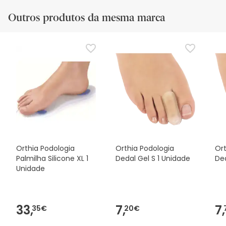
Outros produtos da mesma marca
Orthia Podologia
Orthia Podologia
Ort
Palmilha Silicone XL 1
Dedal Gel S 1 Unidade
Ded
Unidade
33,
7,
7,
35€
20€