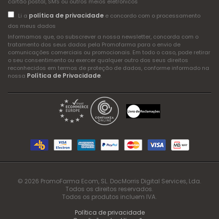
cartão postal, SMS ou outros meios eletrónicos
política de privacidade
Li a
e concordo com o processamento
dos meus dados
Informamos que, ao subscrever a nossa newsletter, concorda com o
tratamento dos seus dados pela Promofarma para o envio de
comunicações comerciais ou promocionais. Em todo o caso, pode retirar
o seu consentimento ou exercer qualquer outro dos seus direitos
reconhecidos em termos de proteção de dados, conforme informado na
Política de Privacidade
nossa
.
© 2026 PromoFarma Ecom, SL. DocMorris Digital Services, Lda.
Todos os direitos reservados.
Todos os produtos incluem IVA.
Política de privacidade