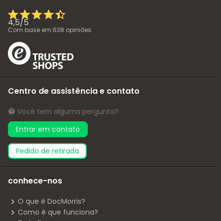
4,5
/
5
Com base em
638
opiniões
Centro de assistência e contato
Você tem alguma pergunta?
Entrar em contato
pedido de retirada
conhece-nos
O que é DocMorris?
Como é que funciona?