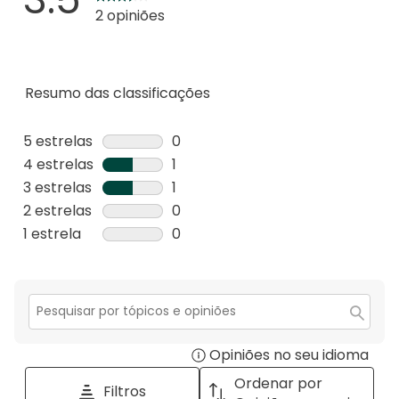
2 opiniões
Resumo das classificações
5 estrelas
estrelas
0
0
4 estrelas
estrelas
1
análise
1
3 estrelas
estrelas
1
com
análise
1
2 estrelas
estrelas
0
5
com
análise
0
1 estrela
estrelas
0
estrelas.
4
com
análise
0
estrelas.
3
com
análise
estrelas.
2
com
estrelas.
1
Secção
para
estrela.
Opiniões no seu idioma
Disp
pesquisar
tópicos
a
Ordenar por
Filtros
e
pop