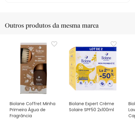
Outros produtos da mesma marca
Biolane Coffret Minha
Biolane Expert Crème
Bio
Primeira Água de
Solaire SPF50 2x100ml
La
Fragrância
Ca