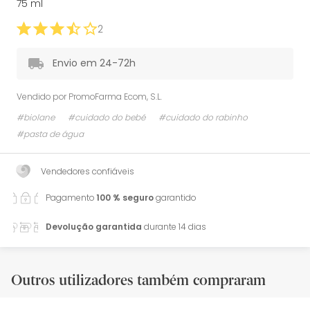
75 ml
2
Envio em 24-72h
Vendido por
PromoFarma Ecom, S.L.
#biolane
#cuidado do bebé
#cuidado do rabinho
#pasta de água
Vendedores confiáveis
Pagamento
100 % seguro
garantido
Devolução garantida
durante 14 dias
Outros utilizadores também compraram