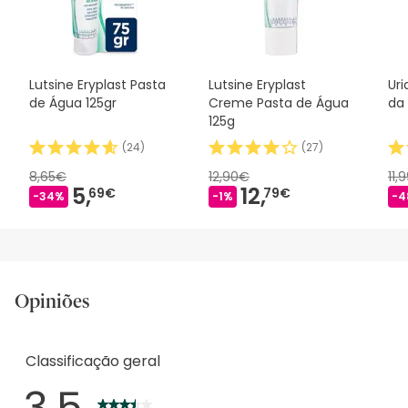
nossos termos e condições
.
Lutsine Eryplast Pasta
Lutsine Eryplast
Ur
de Água 125gr
Creme Pasta de Água
da 
125g
(
24
)
(
27
)
8,65€
12,90€
11,
5,
12,
69€
79€
-34%
-1%
-4
Opiniões
Classificação geral
3.5