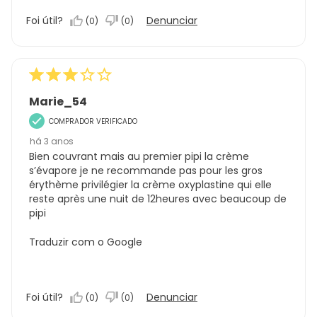
Foi útil?
Denunciar
(
0
)
(
0
)
Marie_54
COMPRADOR VERIFICADO
há 3 anos
Bien couvrant mais au premier pipi la crème
s’évapore je ne recommande pas pour les gros
érythème privilégier la crème oxyplastine qui elle
reste après une nuit de 12heures avec beaucoup de
pipi
Traduzir com o Google
Foi útil?
Denunciar
(
0
)
(
0
)