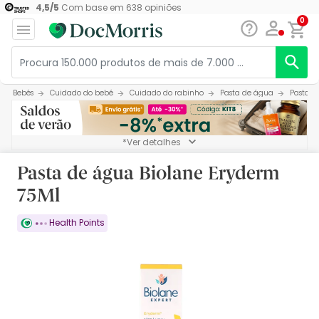
4,5
/
5
Com base em
638
opiniões
0
Bebés
Cuidado do bebé
Cuidado do rabinho
Pasta de água
Pasta d
*Ver detalhes
Pasta de água Biolane Eryderm
75Ml
Health Points