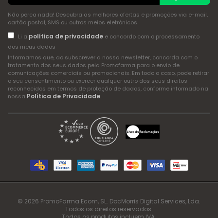
Não perca nada! Descubra as melhores ofertas e promoções via e-mail,
cartão postal, SMS ou outros meios eletrónicos
política de privacidade
Li a
e concordo com o processamento
dos meus dados
Informamos que, ao subscrever a nossa newsletter, concorda com o
tratamento dos seus dados pela Promofarma para o envio de
comunicações comerciais ou promocionais. Em todo o caso, pode retirar
o seu consentimento ou exercer qualquer outro dos seus direitos
reconhecidos em termos de proteção de dados, conforme informado na
Política de Privacidade
nossa
.
© 2026 PromoFarma Ecom, SL. DocMorris Digital Services, Lda.
Todos os direitos reservados.
Todos os produtos incluem IVA.