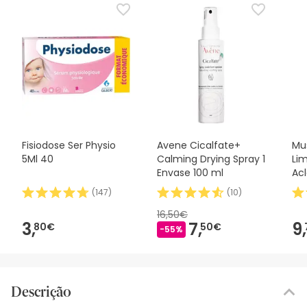
Fisiodose Ser Physio
Avene Cicalfate+
Mu
5Ml 40
Calming Drying Spray 1
Li
Envase 100 ml
Ac
50
(
147
)
(
10
)
16,50€
3,
7,
9,
80€
50€
-55%
Descrição