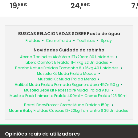
19,
24,
7,
99€
69€
BUSCAS RELACIONADAS SOBRE Pasta de água
Fraldas
Creme fralda
Toalhitas
Spray
Novidades Cuidado do rabinho
Abena Toalhetes Aloé Vera 27x20cm 80 Unidades
Libero Comfort 5 Fralda 11-17Kg 22 Unidades
Bambo Nature Fraldas Tamanho 6 +16kg 40 Unidades
Mustela Kit Muda Fralda Mocca
Mustela Kit Muda Fralda Menta
Halibut Muda Fralda Pomada Regeneradora 45Zn 50 g
Mustela Bebé Kit Nécessaire Muda Fralda Azul
Mustela Pack Linimento Fralda 400ml + Creme Fralda 123 50ml
Barral BabyProtect Creme Muda Fraldas 150g
Muumi Baby Fraldas Cuecas 12-20kg Tamanho 6 36 Unidades
Opiniões reais de utilizadores