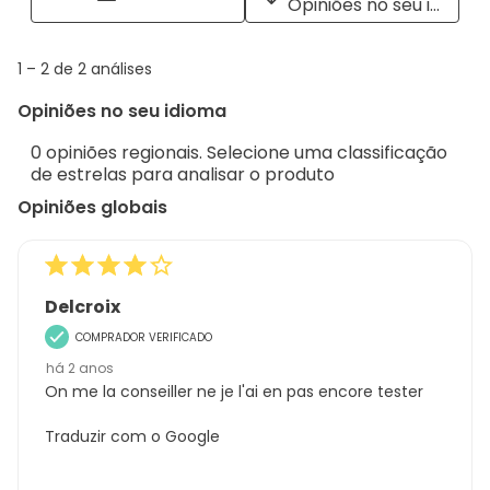
Opiniões no seu idioma
opiniões
with
info
1
1
–
2 de 2
análises
abou
to
Regi
Opiniões no seu idioma
2
Sort.
de
0 opiniões regionais. Selecione uma classificação
2
de estrelas para analisar o produto
análises
Opiniões globais
Delcroix
COMPRADOR VERIFICADO
há 2 anos
On me la conseiller ne je l'ai en pas encore tester
Traduzir com o Google