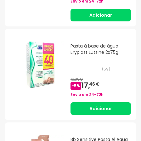
Envio em
24-72h
Adicionar
Pasta à base de água
Eryplast Lutsine 2x75g
(
59
)
18,30€
17,
46 €
-
5
%
Envio em
24-72h
Adicionar
Bb Sensitive Pasta Al Agua