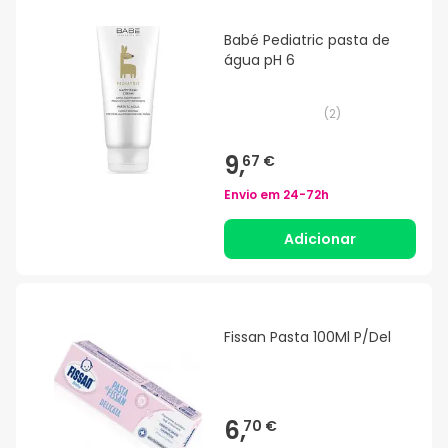
Babé Pediatric pasta de
água pH 6
(
2
)
9,
67 €
Envio em
24-72h
Adicionar
Fissan Pasta 100Ml P/Del
6,
70 €