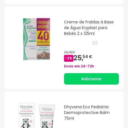
Creme de Fraldas à Base
de Água Eryplast para
Bebés 2 x 125ml
(
7
)
26,16€
25,
54 €
-
2
%
Envio em
24-72h
Adicionar
Dhyvana Eco Pediatria
Dermoprotective Balm
75ml