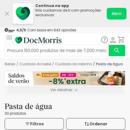
Continua na app
Nós cuidamos de ti com promoções
Abrir
exclusivas
4,5
/5
Com base em
643
opiniões
Bebés
/
Cuidado do bebé
/
Cuidado do rabinho
/
Pasta de água
Ver detalhes
*-8% extra, compra mínima de 72€. Válido até 16/08. Não
acumulável.
Pasta de água
30 produtos
Filtros
Ordenar