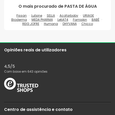
O mais procurado de
PASTA DE ÁGUA
Fissan
Lutsine
SELLA
Acofarbaby
URIAGE
Bioderma
MEDA PHARMA
LetiAT4
Famiskin
BABÉ
REIG JOFRE
Humana
DHYVANA
Chicco
Opiniões reais de utilizadores
4,5
/5
Com base em
643
opiniões
Centro de assistência e contato