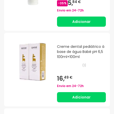
5,
84 €
-
35
%
Envio em
24-72h
Adicionar
Creme dental pediátrico à
base de água Babé pH 6,5
100ml+100ml
(
1
)
16,
49 €
Envio em
24-72h
Adicionar