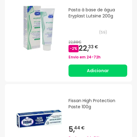
Pasta à base de água
Eryplast Lutsine 200g
(
59
)
22,88€
22,
33 €
-
2
%
Envio em
24-72h
Adicionar
Fissan High Protection
Paste 100g
5,
44 €