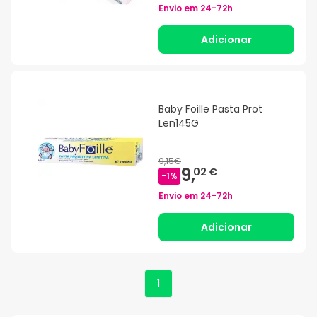
Envio em
24-72h
Adicionar
Baby Foille Pasta Prot
Len145G
9,15€
9,
02 €
-
1
%
Envio em
24-72h
Adicionar
1