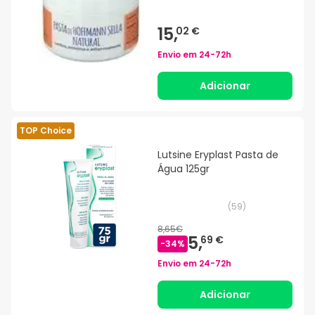
15,
02 €
Envio em
24-72h
Adicionar
TOP Choice
Lutsine Eryplast Pasta de
Água 125gr
(
59
)
8,65€
5,
69 €
-
34
%
Envio em
24-72h
Adicionar