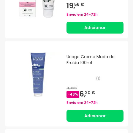
19,
56 €
Envio em
24-72h
Adicionar
Uriage Creme Muda da
Fralda 100ml
(
1
)
11,99€
6,
20 €
-
48
%
Envio em
24-72h
Adicionar