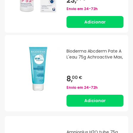
23,
Envio em
24-72h
Adicionar
Bioderma Abcderm Pate A
L'eau 75g Achroactive Max,
8,
00 €
Envio em
24-72h
Adicionar
Amnioplus H2O tube 75g