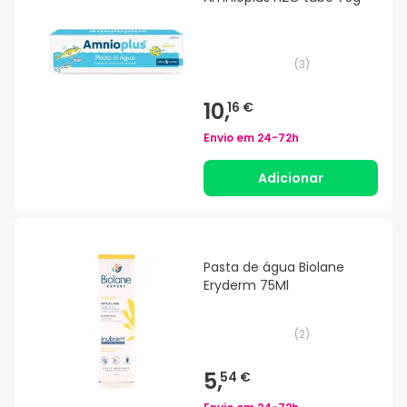
(
3
)
10,
16 €
Envio em
24-72h
Adicionar
Pasta de água Biolane
Eryderm 75Ml
(
2
)
5,
54 €