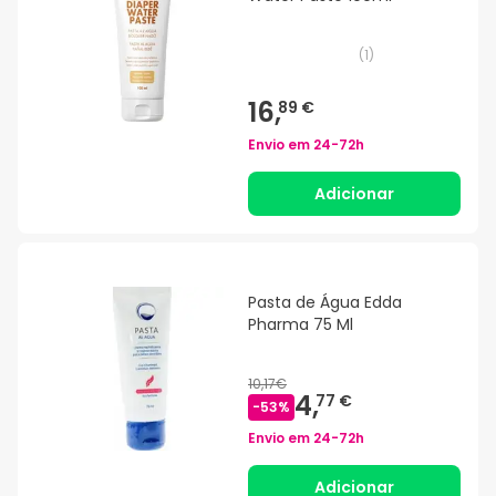
(
1
)
16,
89 €
Envio em
24-72h
Adicionar
Pasta de Água Edda
Pharma 75 Ml
10,17€
4,
77 €
-
53
%
Envio em
24-72h
Adicionar