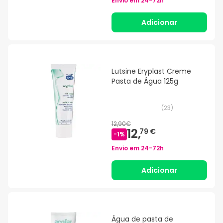
Envio em
24-72h
Adicionar
Lutsine Eryplast Creme
Pasta de Água 125g
(
23
)
12,90€
12,
79 €
-
1
%
Envio em
24-72h
Adicionar
Água de pasta de