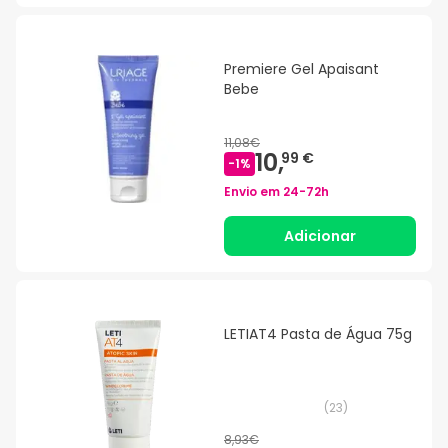
Premiere Gel Apaisant
Bebe
11,08€
10,
99 €
-
1
%
Envio em
24-72h
Adicionar
LETIAT4 Pasta de Água 75g
(
23
)
8,93€