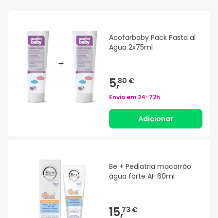
Acofarbaby Pack Pasta al
Agua 2x75ml
5,
80 €
Envio em
24-72h
Adicionar
Be + Pediatria macarrão
àgua forte AF 60ml
15,
73 €