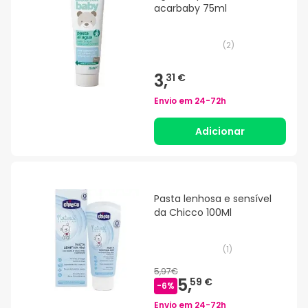
acarbaby 75ml
(
2
)
3,
31 €
Envio em
24-72h
Adicionar
Pasta lenhosa e sensível
da Chicco 100Ml
(
1
)
5,97€
5,
59 €
-
6
%
Envio em
24-72h