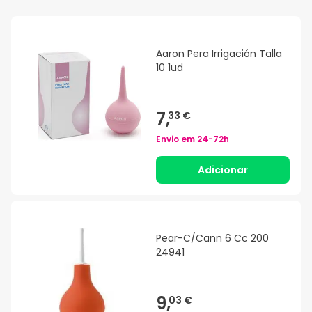
Aaron Pera Irrigación Talla
10 1ud
7,
33 €
Envio em
24-72h
Adicionar
Pear-C/Cann 6 Cc 200
24941
9,
03 €