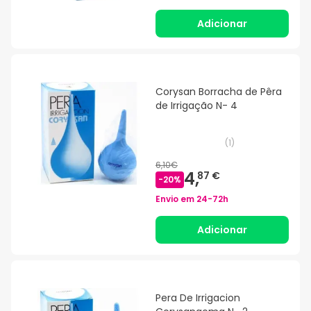
Adicionar
Corysan Borracha de Pêra
de Irrigação N- 4
(
1
)
6,10€
4,
87 €
-
20
%
Envio em
24-72h
Adicionar
Pera De Irrigacion