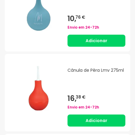
10,
76 €
Envio em
24-72h
Adicionar
Cânula de Pêra Lmv 275ml
16,
38 €
Envio em
24-72h
Adicionar