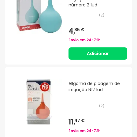
número 2 1ud
(
2
)
4,
85 €
Envio em
24-72h
Adicionar
Allgoma de picagem de
irrigação N12 1ud
(
2
)
11,
47 €
Envio em
24-72h