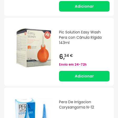
Adicionar
Pic Solution Easy Wash
Pera con Cánula Rígida
143ml
6,
34 €
Envio em
24-72h
Adicionar
Pera De Irrigacion
Corysangoma N-12