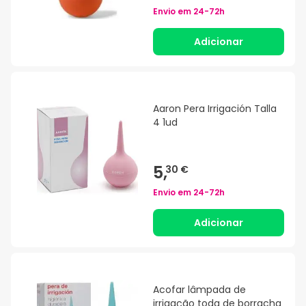
Envio em
24-72h
Adicionar
Aaron Pera Irrigación Talla
4 1ud
5,
30 €
Envio em
24-72h
Adicionar
Acofar lâmpada de
irrigação toda de borracha