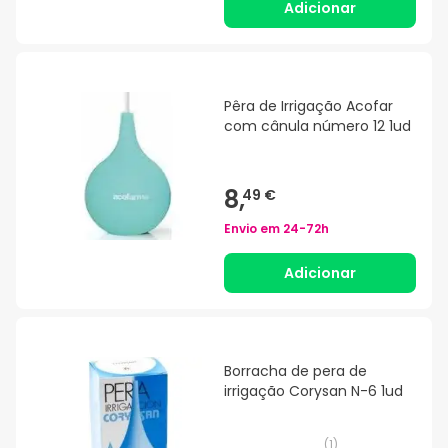
Adicionar
Pêra de Irrigação Acofar
com cânula número 12 1ud
8,
49 €
Envio em
24-72h
Adicionar
Borracha de pera de
irrigação Corysan N-6 1ud
(
1
)