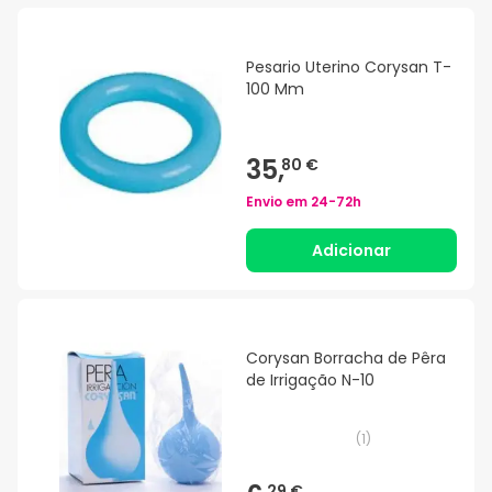
Pesario Uterino Corysan T-
100 Mm
35,
80 €
Envio em
24-72h
Adicionar
Corysan Borracha de Pêra
de Irrigação N-10
(
1
)
29 €