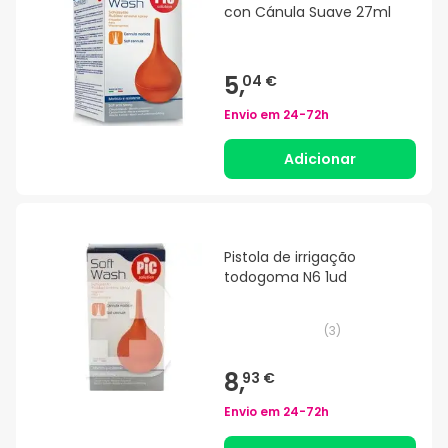
con Cánula Suave 27ml
5,
04 €
Envio em
24-72h
Adicionar
Pistola de irrigação
todogoma N6 1ud
(
3
)
8,
93 €
Envio em
24-72h