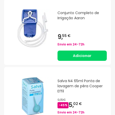
Conjunto Completo de
Irrigação Aaron
9,
55 €
Envio em
24-72h
Adicionar
Salva N4 65ml Ponta de
lavagem de pêra Cooper
Effil
9,15€
5,
02 €
-
45
%
Envio em
24-72h