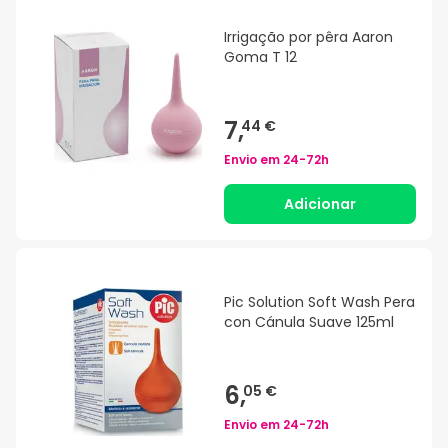
Irrigação por pêra Aaron
Goma T 12
7,
44 €
Envio em
24-72h
Adicionar
Pic Solution Soft Wash Pera
con Cánula Suave 125ml
6,
05 €
Envio em
24-72h