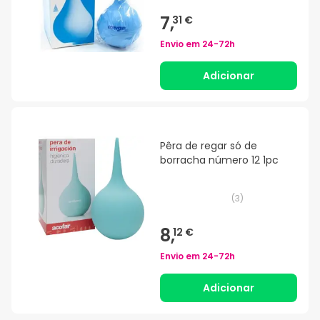
7,
31 €
Envio em
24-72h
Adicionar
Pêra de regar só de
borracha número 12 1pc
(
3
)
8,
12 €
Envio em
24-72h
Adicionar