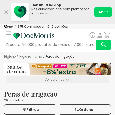
Continua na app
Nós cuidamos de ti com promoções
Abrir
exclusivas
4,5
/5
Com base em
645
opiniões
Higiene
/
Higiene íntima
/
Peras de irrigação
Ver detalhes
*-8% extra, compra mínima de 72€. Válido até 16/08. Não
acumulável.
Peras de irrigação
29 produtos
Filtros
Ordenar