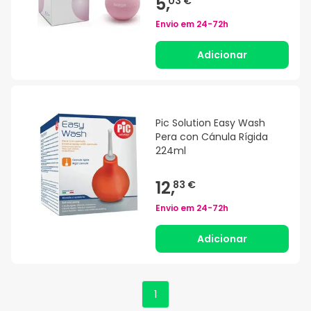
5,
03 €
Envio em
24-72h
Adicionar
Pic Solution Easy Wash
Pera con Cánula Rígida
224ml
12,
83 €
Envio em
24-72h
Adicionar
1