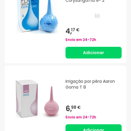
Corysangoma N- 2
(
2
)
4,
17 €
Envio em
24-72h
Adicionar
Irrigação por pêra Aaron
Goma T 8
6,
98 €
Envio em
24-72h
Adicionar