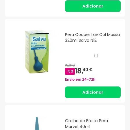
Adicionar
Pêra Cooper Lav Col Massa
320ml Salva N12
(
1
)
19,31€
18,
40 €
-
5
%
Envio em
24-72h
Adicionar
Orelha de Efeito Pera
Marvel 40ml