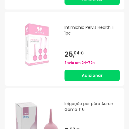
Intimichic Pelvis Health Ii
1pc
25,
04 €
Envio em
24-72h
Adicionar
Irrigação por pêra Aaron
Goma T 6