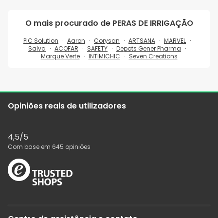
O mais procurado de
PERAS DE IRRIGAÇÃO
PIC Solution
Aaron
Corysan
ARTSANA
MARVEL
Salva
ACOFAR
SAFETY
Depots Gener Pharma
Marque Verte
INTIMICHIC
Seven Creations
Opiniões reais de utilizadores
4,5
/5
Com base em
645
opiniões