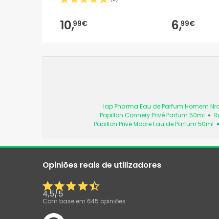
10,
6,
99€
99€
Iap Pharma Eau de Parfum Homem Nro
Papillon Connery Privé Parfum 50ml
R
Papillon Privé Moore Eau de Parfum 50ml
Opiniões reais de utilizadores
4,5
/
5
Com base em
645
opiniões