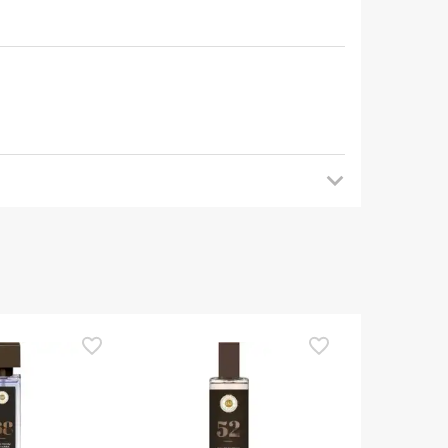
mendamos que voltes mais tarde para veres as
es de o utilizares. Se tiveres alguma dúvida
eguindo os
nossos termos e condições
.