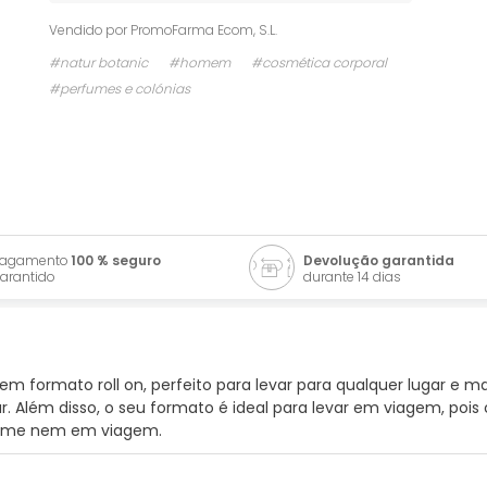
Vendido por
PromoFarma Ecom, S.L.
#natur botanic
#homem
#cosmética corporal
#perfumes e colónias
Pagamento
100 % seguro
Devolução garantida
arantido
durante 14 dias
formato roll on, perfeito para levar para qualquer lugar e ma
Além disso, o seu formato é ideal para levar em viagem, pois c
rfume nem em viagem.