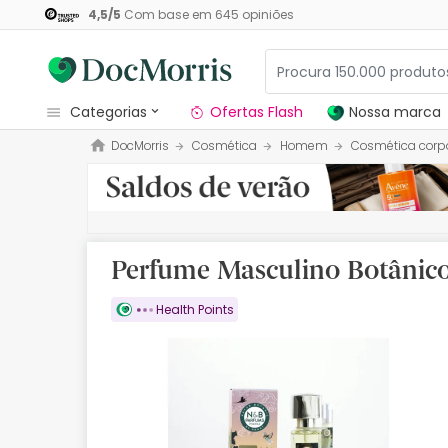
4,5
/
5
Com base em
645
opiniões
categorias
Ofertas Flash
Nossa marca
DocMorris
Cosmética
Homem
Cosmética corp
Dermocosmetica
Nossa marca
Solares
Perfume Masculino Botânico
Medicamentos
Health Points
Cosmética
Saúde
Higiene
Dietética