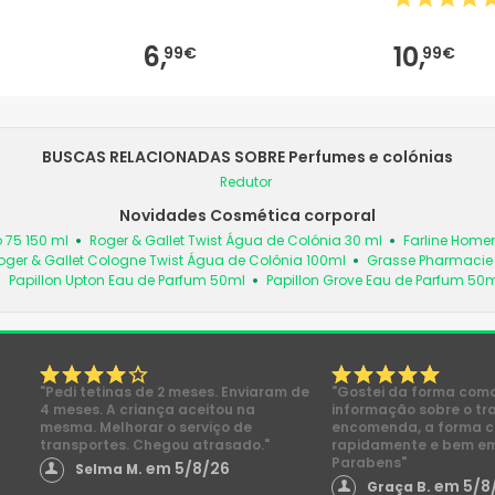
6,
10,
99€
99€
BUSCAS RELACIONADAS SOBRE Perfumes e colónias
Redutor
Novidades Cosmética corporal
 75 150 ml
Roger & Gallet Twist Água de Colónia 30 ml
Farline Home
oger & Gallet Cologne Twist Água de Colônia 100ml
Grasse Pharmacie 
Papillon Upton Eau de Parfum 50ml
Papillon Grove Eau de Parfum 50
"Pedi tetinas de 2 meses. Enviaram de
"Gostei da forma com
4 meses. A criança aceitou na
informação sobre o tr
mesma. Melhorar o serviço de
encomenda, a forma 
transportes. Chegou atrasado."
rapidamente e bem e
Parabens"
em 5/8/26
Selma M.
em 5/8
Graça B.