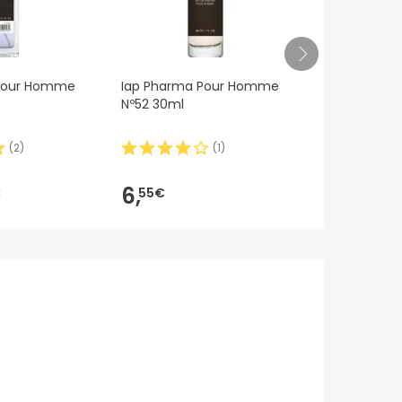
 Pour Homme
Iap Pharma Pour Homme
Iap Pharma
Nº52 30ml
nº55 30ml
(
2
)
(
1
)
6,
6,
€
55€
22€