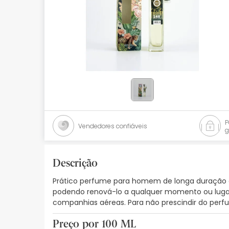
Bebés
Ótica
Ortopedia
Ervanária
Cosmética natural
Promoções
Vendedores confiáveis
g
Marcas
Mais vendidos
Descrição
Prático perfume para homem de longa duração em 
Health points
podendo renová-lo a qualquer momento ou lugar. 
companhias aéreas. Para não prescindir do pe
Blog
Preço por 100 ML