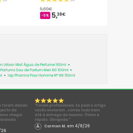
5,69€
5,
38€
-5%
m Urban Mist Água de Perfume 100ml
Parfums Eau de Parfum Men 60 100ml
ml
Iap Pharma Pour Homme Nº 68 150ml
o foram dando
"Foram profissionais. Eu pedi o artigo
ajecto da
vocês enviaram , correu tudo bem
como chegoi
até á entrega do mesmo. Ótimo e
mbalada.
rápido. Obrigada "
em 4/8/26
Carmen M.
/26