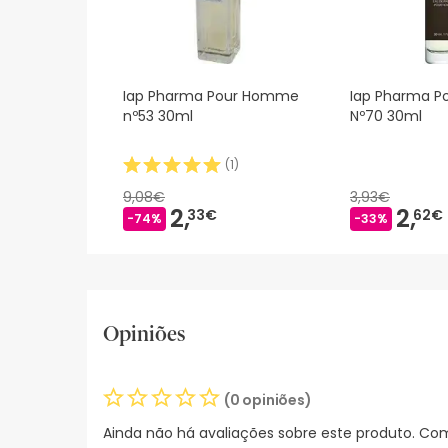
Iap Pharma Pour Homme
Iap Pharma 
nº53 30ml
Nº70 30ml
(
1
)
9,08€
3,93€
2,
2,
33€
62€
-74%
-33%
Opiniões
(0 opiniões)
Ainda não há avaliações sobre este produto. Com