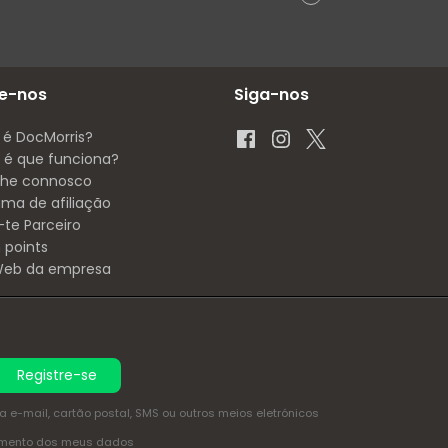
e-nos
Siga-nos
 é DocMorris?
é que funciona?
lhe connosco
ama de afiliação
-te Parceiro
 points
 Web da empresa
Registre-se
e-mail, cartão postal, SMS ou outros meios eletrónicos
amento dos meus dados