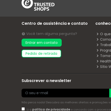
Centro de assistência e contato
conhec
Você tem alguma pergunta?
O que
Como 
Entrar em contato
Traba
Progr
pedido de retirada
Torna
Health
Sítio
Subscrever a newsletter
Não perca nada! Descubra as melhores ofertas e promoções via 
política de privacidade
Li a
e concordo com o process