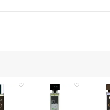
nte
Gestor orçamental
nça para este produto, mas estamos a trabalhar nisso. Reco
ias as informações de segurança que acompanham o produto ant
 Além disso, se desejares, também podes devolver o produto s