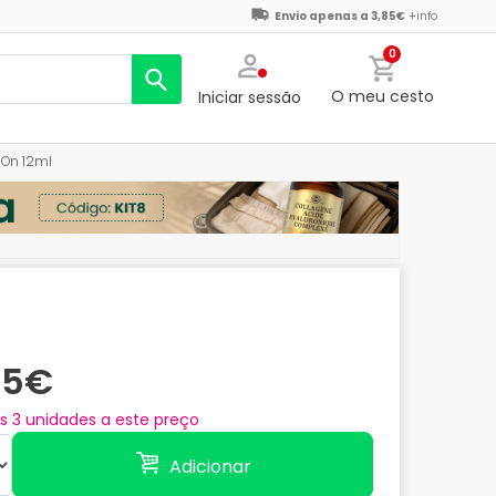
Envio apenas a 3,85€
+info
0
O meu cesto
Iniciar sessão
 On 12ml
95€
as
3
unidades a este preço
Adicionar