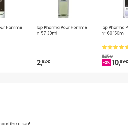
Pour Homme
Iap Pharma Pour Homme
Iap Pharma
nº57 30ml
Nº 68 150ml
11,25€
2,
10,
62€
99
-2%
partilhe a sua!