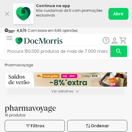
Continua na app
Nós cuidamos de ti com promoções
Abrir
exclusivas
4,5
/5
Com base em
645
opiniões
pharmavoyage
Ver detalhes
*-8% extra, compra mínima de 72€. Válido até 16/08. Não
acumulável.
pharmavoyage
16 produtos
Filtros
Ordenar