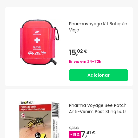
Pharmavoyage Kit Botiquín
Viaje
15,
02 €
Envio em
24-72h
Adicionar
Pharma Voyage Bee Patch
Anti-Venim Post Sting 5uts
9,15€
7,
41 €
-
19
%