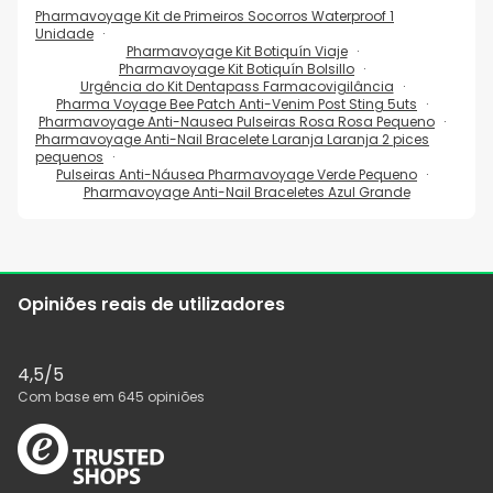
Pharmavoyage Kit de Primeiros Socorros Waterproof 1
Unidade
Pharmavoyage Kit Botiquín Viaje
Pharmavoyage Kit Botiquín Bolsillo
Urgência do Kit Dentapass Farmacovigilância
Pharma Voyage Bee Patch Anti-Venim Post Sting 5uts
Pharmavoyage Anti-Nausea Pulseiras Rosa Rosa Pequeno
Pharmavoyage Anti-Nail Bracelete Laranja Laranja 2 pices
pequenos
Pulseiras Anti-Náusea Pharmavoyage Verde Pequeno
Pharmavoyage Anti-Nail Braceletes Azul Grande
Opiniões reais de utilizadores
4,5
/5
Com base em
645
opiniões