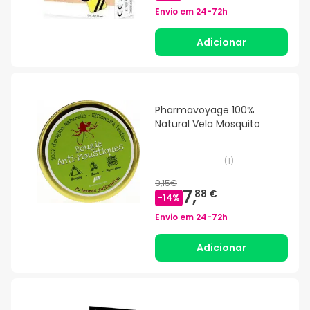
Envio em
24-72h
Adicionar
Pharmavoyage 100%
Natural Vela Mosquito
(
1
)
9,15€
7,
88 €
-
14
%
Envio em
24-72h
Adicionar