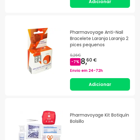
Adicionar
Pharmavoyage Anti-Nail
Bracelete Laranja Laranja 2
pices pequenos
9,26€
8,
60 €
-
7
%
Envio em
24-72h
Adicionar
Pharmavoyage Kit Botiquín
Bolsillo