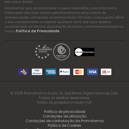
dos meus dados
Informamos que, ao subscrever a nossa newsletter, concorda com o
tratamento dos seus dados pela Promofarma para o envio de
comunicações comerciais ou promocionais. Em todo o caso, pode retirar
o seu consentimento ou exercer qualquer outro dos seus direitos
reconhecidos em termos de proteção de dados, conforme informado na
Política de Privacidade
nossa
.
© 2026 PromoFarma Ecom, SL. DocMorris Digital Services, Lda.
Todos os direitos reservados.
Todos os produtos incluem IVA.
Política de privacidade
Condições de utilização
Condições de contratação da Promofarma
Política de Cookies