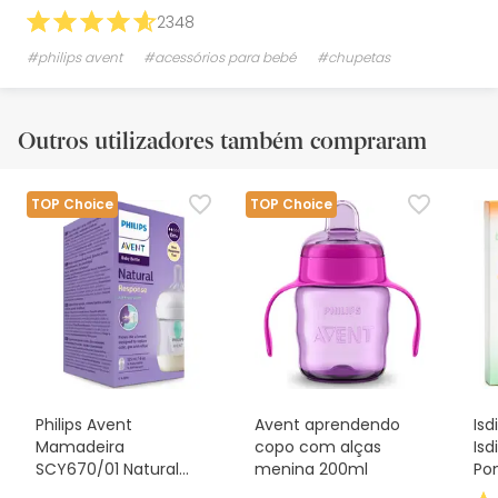
2348
#philips avent
#acessórios para bebé
#chupetas
Outros utilizadores também compraram
TOP Choice
TOP Choice
Philips Avent
Avent aprendendo
Isd
Mamadeira
copo com alças
Isd
SCY670/01 Natural
menina 200ml
Po
AirFree 125ml
Re