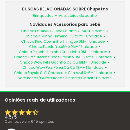
BUSCAS RELACIONADAS SOBRE Chupetas
Brinquedos
Acessórios de banho
Novidades Acessórios para bebé
Chicco Edu4you Globo Falante 2-6A 1 Unidade
Chicco A Minha Primeira Guitarra 1 Unidade
Chicco Pêra Coelhinho Trilingue 6M+ 1 Unidade
Chicco Estrela You&Me 0M+ 1 Unidade
Chicco Peluche Ursinho Quentinho 0M+ 1 Unidade
Chicco First Dreams Doce Ursinho 0M+ Verde 1 Unidade
Chicco Wow Pets Gatinho Cú Cú 18M+ 1 Unidade
Chicco Wow Pets Pónei Cú Cú 18M+ 1 Unidade
Chicco Physio Soft Chupeta + Clip Azul 0-6M 1 Unidade
Saro Rocas/Guizos Rocas Tremem Cadeir 1 Unidade
Opiniões reais de utilizadores
4,5
/
5
Com base em
645
opiniões