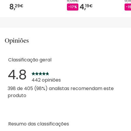
5,05€
9,1
8,
4,
29€
19€
-17%
-1
Opiniões
Classificação geral
4.8
442 opiniões
398 de 405 (98%) analistas recomendam este
produto
Resumo das classificações