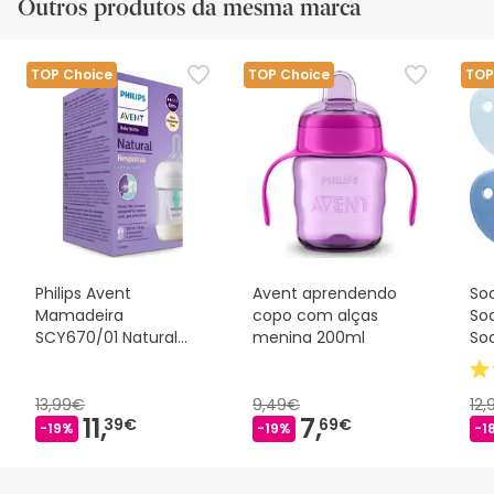
Outros produtos da mesma marca
TOP Choice
TOP Choice
TOP
Philips Avent
Avent aprendendo
So
Mamadeira
copo com alças
Soo
SCY670/01 Natural
menina 200ml
So
AirFree 125ml
Azu
13,99€
9,49€
12
11,
7,
39€
69€
-19%
-19%
-1