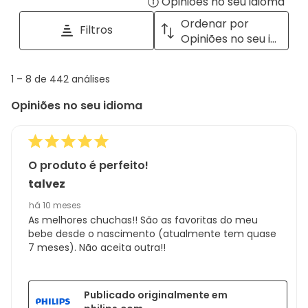
Opiniões no seu idioma
Disp
pesquisar
tópicos
a
Ordenar por
Filtros
e
pop
Opiniões no seu idioma
opiniões
with
info
1
1
–
8 de 442
análises
abou
to
Regi
Opiniões no seu idioma
8
Sort.
de
442
análises
O produto é perfeito!
talvez
há 10 meses
As melhores chuchas!! São as favoritas do meu
bebe desde o nascimento (atualmente tem quase
7 meses). Não aceita outra!!
Publicado originalmente em