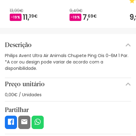
Fra
13,99€
9,49€
11,
7,
9,
39€
69€
-19%
-19%
Descrição
Philips Avent Ultra Air Animals Chupete Ping Ois 0-6M 1 Par.
*A cor ou design pode variar de acordo com a
disponibilidade.
Preço unitário
0,00€ / Unidades
Partilhar