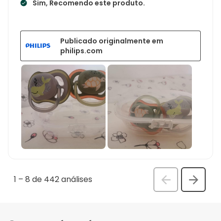
Sim, Recomendo este produto.
Publicado originalmente em
philips.com
1
–
8 de 442
análises
Anterior
Seguin
análi
análise