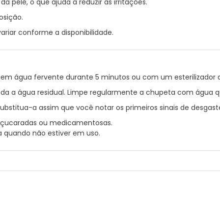
 pele, o que ajuda a reduzir as irritações.
osição.
riar conforme a disponibilidade.
ão (em água fervente durante 5 minutos ou com um esterilizador
 toda a água residual. Limpe regularmente a chupeta com água q
substitua-a assim que você notar os primeiros sinais de desgast
açucaradas ou medicamentosas.
a quando não estiver em uso.