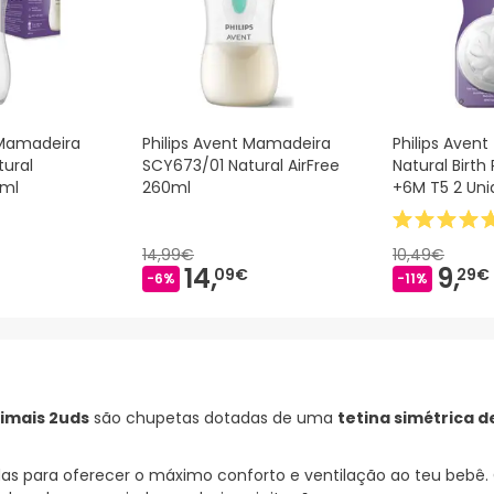
 Mamadeira
Philips Avent Mamadeira
Philips Avent
ural
SCY673/01 Natural AirFree
Natural Birt
0ml
260ml
+6M T5 2 Un
14,99€
10,49€
14,
9,
09€
29€
-6%
-11%
nimais 2uds
são chupetas dotadas de uma
tetina simétrica de
tadas para oferecer o máximo conforto e ventilação ao teu bebê