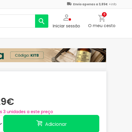
Envio apenas a 3,85€
+info
0
O meu cesto
Iniciar sessão
29€
as
3
unidades a este preço
Adicionar