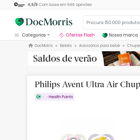
4,5
/
5
Com base em
646
opiniões
categorias
Ofertas Flash
Nossa marca
DocMorris
Bebés
Acessórios para bebé
Chupe
Dermocosmetica
Nossa marca
Solares
Philips Avent Ultra Air Ch
Medicamentos
Health Points
Cosmética
Saúde
Higiene
Dietética