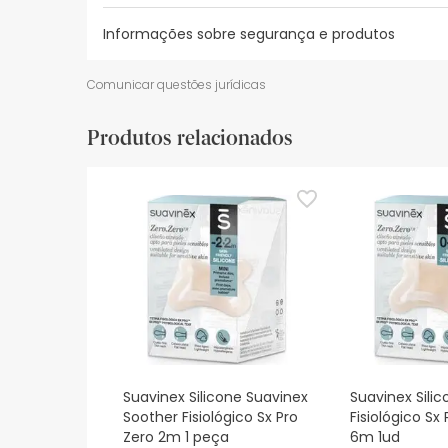
Informações sobre segurança e produtos
Recursos de segurança visual
Dados do fabrica
Comunicar questões jurídicas
Recursos de segurança visual
Produtos relacionados
De momento, não dispomos de imagens de segura
actualizações. Entretanto, recomendamos que le
sobre segurança, não hesites em contactar-nos.
Suavinex Silicone Suavinex
Suavinex Sili
Soother Fisiológico Sx Pro
Fisiológico Sx
Zero 2m 1 peça
6m 1ud