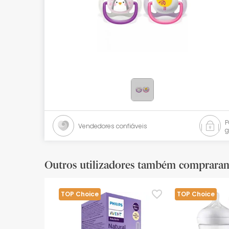
Bebés
Ótica
Ortopedia
Ervanária
Cosmética natural
Promoções
Vendedores confiáveis
g
Marcas
Mais vendidos
Outros utilizadores também comprara
Health points
TOP Choice
TOP Choice
Blog