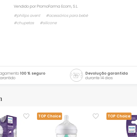
Vendido por
PromoFarma Ecom, S.L.
#philips avent
#acessórios para bebé
#chupetas
#silicone
Pagamento
100 % seguro
Devolução garantida
arantido
durante 14 dias
m
TOP Choice
TOP Choice