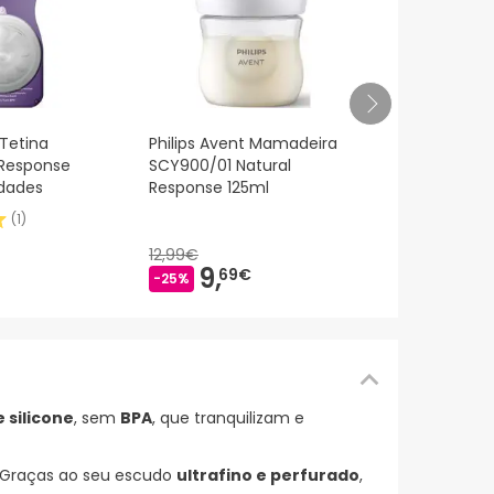
Soothies Av
 Tetina
Philips Avent Mamadeira
Silicone Soo
h Response
SCY900/01 Natural
Meses Azul 
idades
Response 125ml
(
1
)
12,99€
10,
5
12,99€
-18%
9,
69€
-25%
 silicone
, sem
BPA
, que tranquilizam e
. Graças ao seu escudo
ultrafino e perfurado
,