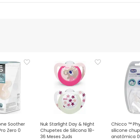
nte
Gestor orçamental
nça para este produto, mas estamos a trabalhar nisso. Reco
ias as informações de segurança que acompanham o produto ant
 Além disso, se desejares, também podes devolver o produto s
cone Soother
Nuk Starlight Day & Night
Chicco ™ Phy
 Pro Zero 0
Chupetes de Silicona 18-
silicone chu
36 Meses 2uds
anatômica 0