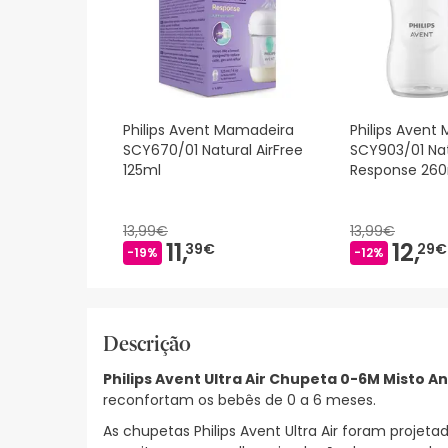
Philips Avent Mamadeira
Philips Avent
SCY670/01 Natural AirFree
SCY903/01 Nat
125ml
Response 26
13,99€
13,99€
11,
12,
39€
29€
-19%
-12%
Descrição
Philips Avent Ultra Air Chupeta 0-6M Misto A
reconfortam os bebês de 0 a 6 meses.
As chupetas Philips Avent Ultra Air foram proje