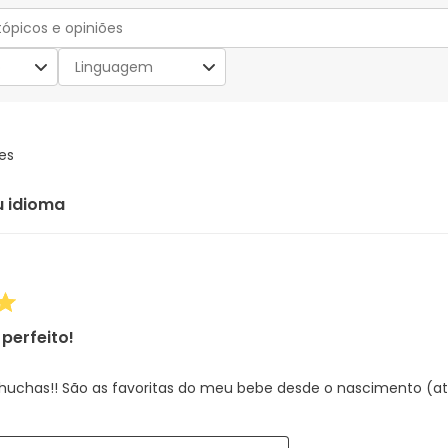
o
Linguagem
es
u idioma
perfeito!
huchas!! São as favoritas do meu bebe desde o nascimento (a