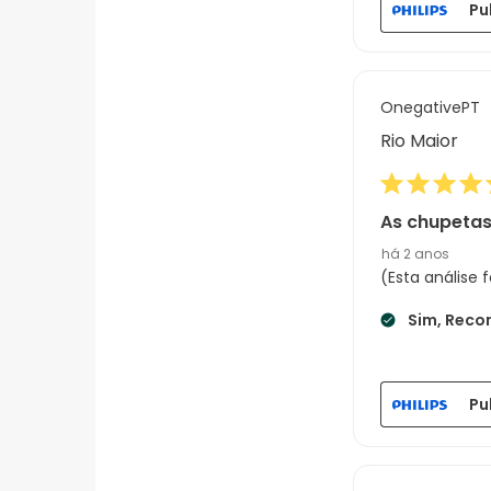
Pu
OnegativePT
Rio Maior
As chupetas
há 2 anos
(Esta análise
Sim, Reco
Pu