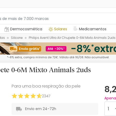
Dermocosmética
Solares
Medicamentos
tas
Silicone
Philips Avent Ultra Air Chupete 0-6M Mixto Animals 2uds
*-8% extra, compra mínima de 72€. Válido até 16/08. Não acumulável.
upete 0-6M Mixto Animals 2uds
Para uma boa respiração da pele
8,
2347
Apen
Envio em 24-72h