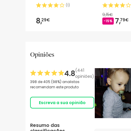
(
1
)
9,15€
8,
7,
29€
79€
-15%
Opiniões
(441
4.8
opiniões)
398 de 405 (98%) analistas
recomendam este produto
Escreva a sua opinião
Resumo das
classificações