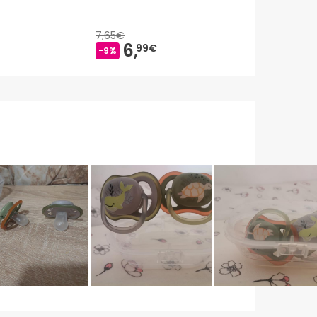
7,65€
6,
9,
99€
57€
-9%