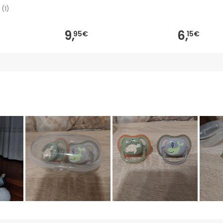
(
1
)
9,
6,
95€
15€