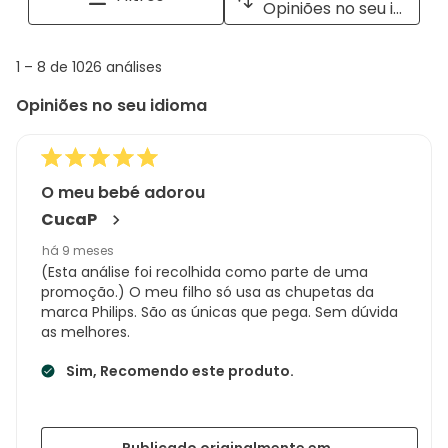
Opiniões no seu idioma
opiniões
with
info
1
1
–
8 de 1026
análises
abou
to
Regi
Opiniões no seu idioma
8
Sort.
de
1026
análises
O meu bebé adorou
CucaP
há 9 meses
(Esta análise foi recolhida como parte de uma
promoção.) O meu filho só usa as chupetas da
marca Philips. São as únicas que pega. Sem dúvida
as melhores.
Sim, Recomendo este produto.
Publicado originalmente em