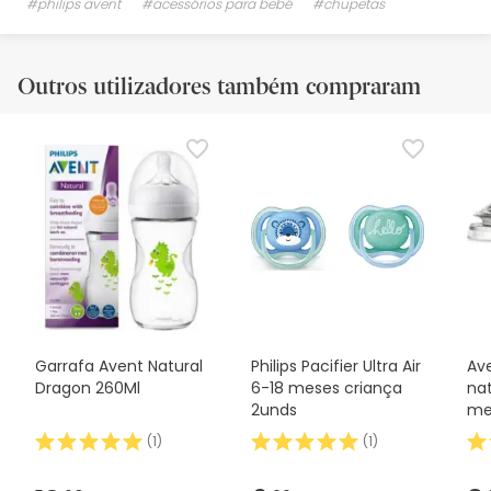
#philips avent
#acessórios para bebé
#chupetas
Outros utilizadores também compraram
Garrafa Avent Natural
Philips Pacifier Ultra Air
Ave
Dragon 260Ml
6-18 meses criança
nat
2unds
me
(
1
)
(
1
)