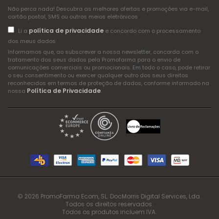
Não perca nada! Descubra as melhores ofertas e promoções via e-mail,
cartão postal, SMS ou outros meios eletrónicos
política de privacidade
Li a
e concordo com o processamento
dos meus dados
Informamos que, ao subscrever a nossa newsletter, concorda com o
tratamento dos seus dados pela Promofarma para o envio de
comunicações comerciais ou promocionais. Em todo o caso, pode retirar
o seu consentimento ou exercer qualquer outro dos seus direitos
reconhecidos em termos de proteção de dados, conforme informado na
Política de Privacidade
nossa
.
© 2026 PromoFarma Ecom, SL. DocMorris Digital Services, Lda.
Todos os direitos reservados.
Todos os produtos incluem IVA.