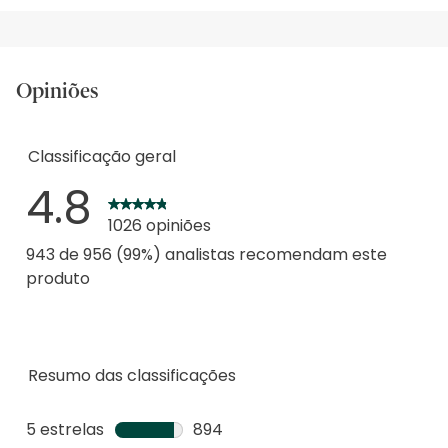
Opiniões
Classificação geral
4.8
1026 opiniões
943 de 956 (99%) analistas recomendam este
produto
Resumo das classificações
5 estrelas
estrelas
894