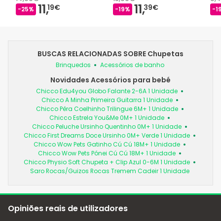
11,
11,
19€
39€
-25%
-19%
-1
BUSCAS RELACIONADAS SOBRE Chupetas
Brinquedos
Acessórios de banho
Novidades Acessórios para bebé
Chicco Edu4you Globo Falante 2-6A 1 Unidade
Chicco A Minha Primeira Guitarra 1 Unidade
Chicco Pêra Coelhinho Trilingue 6M+ 1 Unidade
Chicco Estrela You&Me 0M+ 1 Unidade
Chicco Peluche Ursinho Quentinho 0M+ 1 Unidade
Chicco First Dreams Doce Ursinho 0M+ Verde 1 Unidade
Chicco Wow Pets Gatinho Cú Cú 18M+ 1 Unidade
Chicco Wow Pets Pónei Cú Cú 18M+ 1 Unidade
Chicco Physio Soft Chupeta + Clip Azul 0-6M 1 Unidade
Saro Rocas/Guizos Rocas Tremem Cadeir 1 Unidade
Opiniões reais de utilizadores