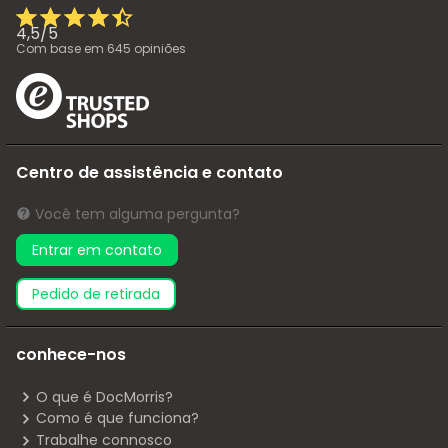
4,5
/
5
Com base em
645
opiniões
Centro de assistência e contato
Você tem alguma pergunta?
Entrar em contato
pedido de retirada
conhece-nos
O que é DocMorris?
Como é que funciona?
Trabalhe connosco