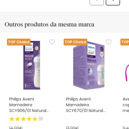
Anterior
Seguin
análi
análise
Outros produtos da mesma marca
TOP Choice
TOP Choice
TOP
Philips Avent
Philips Avent
Av
Mamadeira
Mamadeira
co
SCY906/01 Natural
SCY670/01 Natural
me
Response 330ml
AirFree 125ml
(
1
)
14,99€
13,99€
9,