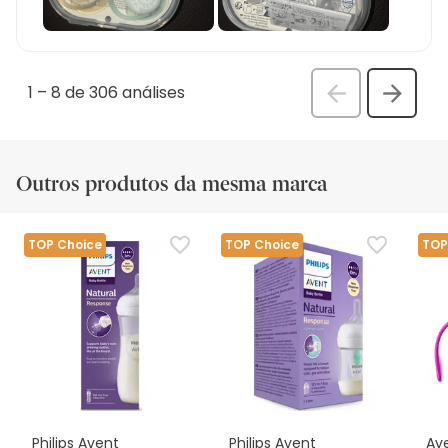
1
–
8 de 306
análises
Anterior
Seguin
análi
análise
Outros produtos da mesma marca
TOP Choice
TOP Choice
TOP
Philips Avent
Philips Avent
Av