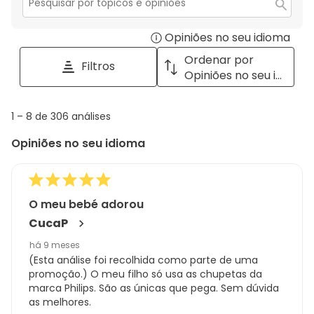
Secção
para
Opiniões no seu idioma
Disp
pesquisar
tópicos
a
Ordenar por
Filtros
e
pop
Opiniões no seu idioma
opiniões
with
info
1
1
–
8 de 306
análises
abou
to
Regi
Opiniões no seu idioma
8
Sort.
de
306
análises
O meu bebé adorou
CucaP
há 9 meses
(Esta análise foi recolhida como parte de uma
promoção.) O meu filho só usa as chupetas da
marca Philips. São as únicas que pega. Sem dúvida
as melhores.