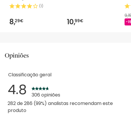
2m 1 peça
(
1
)
9,1
8,
10,
29€
99€
-1
Opiniões
Classificação geral
4.8
306 opiniões
282 de 286 (99%) analistas recomendam este
produto