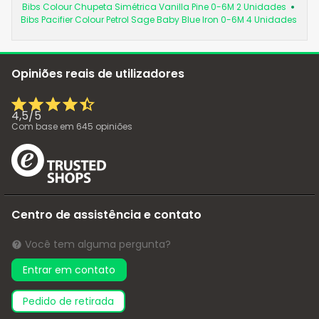
Bibs Colour Chupeta Simétrica Vanilla Pine 0-6M 2 Unidades
Bibs Pacifier Colour Petrol Sage Baby Blue Iron 0-6M 4 Unidades
Opiniões reais de utilizadores
4,5
/
5
Com base em
645
opiniões
Centro de assistência e contato
Você tem alguma pergunta?
Entrar em contato
pedido de retirada