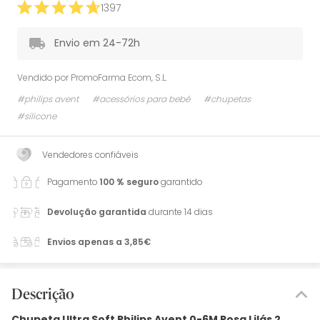
1397
Envio em 24-72h
Vendido por
PromoFarma Ecom, S.L.
#philips avent
#acessórios para bebé
#chupetas
#silicone
Vendedores confiáveis
Pagamento
100 % seguro
garantido
Devolução garantida
durante 14 dias
Envios apenas a 3,85€
Descrição
Chupeta Ultra Soft Philips Avent 0-6M Rosa Lilás 2