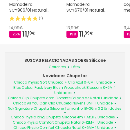
Mamadeira
Mamadeira
co
SCY906/01 Natural
SCY670/01 Natural
me
Response 330ml
AirFree 125ml
(
1
)
14,99€
13,99€
9,
11,
11,
19€
39€
-25%
-19%
-1
BUSCAS RELACIONADAS SOBRE Silicone
Correntes
Látex
Novidades Chupetas
Chicco Physio Soft Chupeta + Clip Azul 0-6M 1 Unidade
Bibs Colour Pack Ivory Blush Woodchuck Blossom 0-6M 4
Unidades
Chicco Clip Chupeta com Corrente Edição de Natal 1 Unidade
Chicco All You Can Clip Chupeta Nuvens 0M+ 1 Unidade
Nuk Signature Chupeta Silicone Tamanho 18-36m 3 2 Unidades
Chicco Physio Ring Chupeta Silicone 4m+ Azul 2 Unidades
Chicco Physio Comfort Chupeta Natal 6-12M+ 1 Unidade
Chicco Physio Comfort Chupeta Natal 0-6M+ 1 Unidade