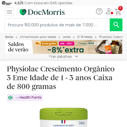
4,5
/
5
Com base em
645
opiniões
0
Bebés
Alimentação para bebés
Leites
12-18 Meses
Physiolac Crescime
*Ver detalhes
Physiolac Crescimento Orgânico
3 Eme Idade de 1 - 3 anos Caixa
de 800 gramas
Health Points