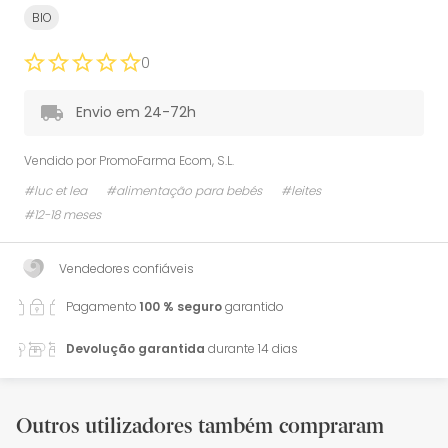
BIO
0
Envio em 24-72h
Vendido por
PromoFarma Ecom, S.L.
#luc et lea
#alimentação para bebés
#leites
#12-18 meses
Vendedores confiáveis
Pagamento
100 % seguro
garantido
Devolução garantida
durante 14 dias
Outros utilizadores também compraram