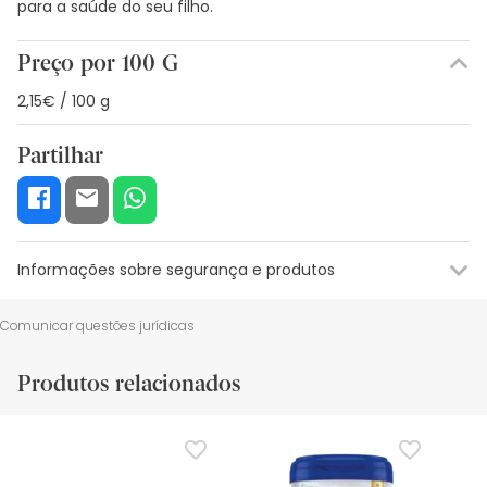
para a saúde do seu filho.
Preço por 100 G
2,15€ / 100 g
Partilhar
Informações sobre segurança e produtos
Recursos de segurança visual
Dados do fabricante
Gestor o
Comunicar questões jurídicas
Recursos de segurança visual
Produtos relacionados
De momento, não dispomos de imagens de segurança
para este produto, mas estamos a trabalhar nisso.
Recomendamos que voltes mais tarde para veres as
actualizações. Entretanto, recomendamos que leias as