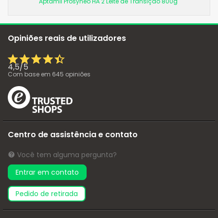
Aptamil Prosyneo HA 2 Leite de Transição 800g
Opiniões reais de utilizadores
4,5
/
5
Com base em
645
opiniões
Centro de assistência e contato
Você tem alguma pergunta?
Entrar em contato
pedido de retirada