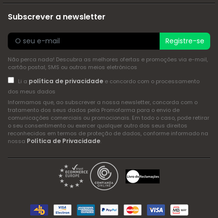
Subscrever a newsletter
Registre-se
Não perca nada! Descubra as melhores ofertas e promoções via e-mail,
cartão postal, SMS ou outros meios eletrónicos
política de privacidade
Li a
e concordo com o processamento
dos meus dados
Informamos que, ao subscrever a nossa newsletter, concorda com o
tratamento dos seus dados pela Promofarma para o envio de
comunicações comerciais ou promocionais. Em todo o caso, pode retirar
o seu consentimento ou exercer qualquer outro dos seus direitos
reconhecidos em termos de proteção de dados, conforme informado na
Política de Privacidade
nossa
.