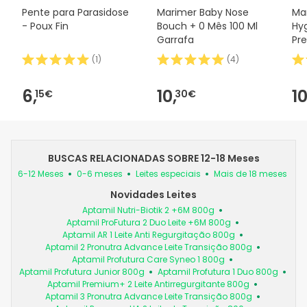
Pente para Parasidose
Marimer Baby Nose
Ma
- Poux Fin
Bouch + 0 Mês 100 Ml
Hyg
Garrafa
Pre
Mes
(
1
)
(
4
)
6,
10,
10
15€
30€
BUSCAS RELACIONADAS SOBRE 12-18 Meses
6-12 Meses
0-6 meses
Leites especiais
Mais de 18 meses
Novidades Leites
Aptamil Nutri-Biotik 2 +6M 800g
Aptamil ProFutura 2 Duo Leite +6M 800g
Aptamil AR 1 Leite Anti Regurgitação 800g
Aptamil 2 Pronutra Advance Leite Transição 800g
Aptamil Profutura Care Syneo 1 800g
Aptamil Profutura Junior 800g
Aptamil Profutura 1 Duo 800g
Aptamil Premium+ 2 Leite Antirregurgitante 800g
Aptamil 3 Pronutra Advance Leite Transição 800g