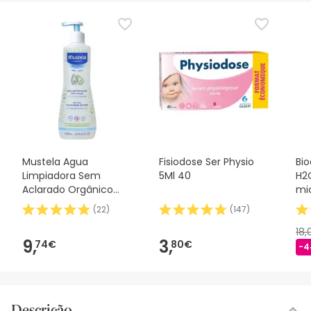
Mustela Agua
Fisiodose Ser Physio
Bi
Limpiadora Sem
5Ml 40
H2
Aclarado Orgânico
mic
500ml
(
22
)
(
147
)
18
9,
3,
74€
80€
-4
Descrição