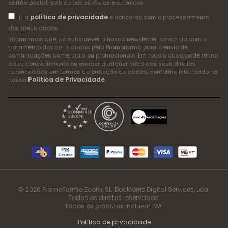
cartão postal, SMS ou outros meios eletrónicos
política de privacidade
Li a
e concordo com o processamento
dos meus dados
Informamos que, ao subscrever a nossa newsletter, concorda com o
tratamento dos seus dados pela Promofarma para o envio de
comunicações comerciais ou promocionais. Em todo o caso, pode retirar
o seu consentimento ou exercer qualquer outro dos seus direitos
reconhecidos em termos de proteção de dados, conforme informado na
Política de Privacidade
nossa
.
© 2026 PromoFarma Ecom, SL. DocMorris Digital Services, Lda.
Todos os direitos reservados.
Todos os produtos incluem IVA.
Política de privacidade