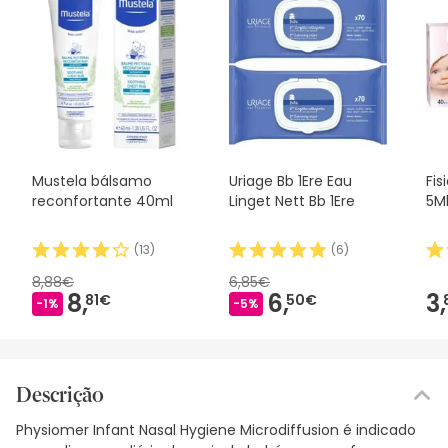
Mustela bálsamo
Uriage Bb 1Ere Eau
Fis
reconfortante 40ml
Linget Nett Bb 1Ere
5M
(
13
)
(
6
)
8,88€
6,85€
8,
6,
3,
81€
50€
-1%
-5%
Descrição
Physiomer Infant Nasal Hygiene Microdiffusion é indicado