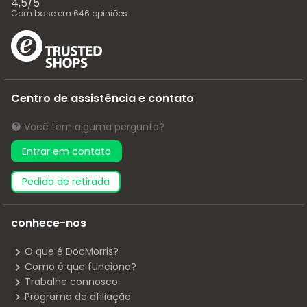
4,5
/
5
Com base em
646
opiniões
Centro de assistência e contato
Você tem alguma pergunta?
Entrar em contato
pedido de retirada
conhece-nos
O que é DocMorris?
Como é que funciona?
Trabalhe connosco
Programa de afiliação