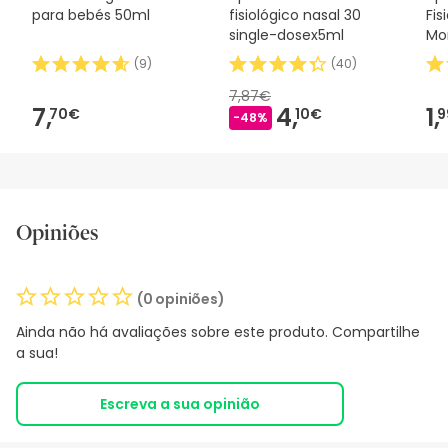
para bebés 50ml
fisiológico nasal 30
Fis
single-dosex5ml
Mo
(
9
)
(
40
)
7,87€
7,
4,
1,
70€
10€
9
-48%
Opiniões
(0 opiniões)
Ainda não há avaliações sobre este produto. Compartilhe
a sua!
Escreva a sua opinião