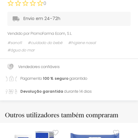
0
Envio em 24-72h
Vendido por
PromoFarma Ecom, S.L.
#sanofi
#cuidado do bebé
#higiene nasal
#água do mar
Vendedores confiáveis
Pagamento
100 % seguro
garantido
Devolução garantida
durante 14 dias
Outros utilizadores também compraram