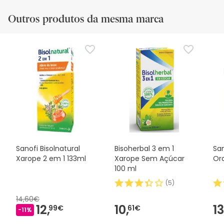
Outros produtos da mesma marca
Sanofi Bisolnatural
Bisoherbal 3 em 1
San
Xarope 2 em 1 133ml
Xarope Sem Açúcar
Or
100 ml
(
5
)
14,60€
12,
10,
13
99€
61€
-11%