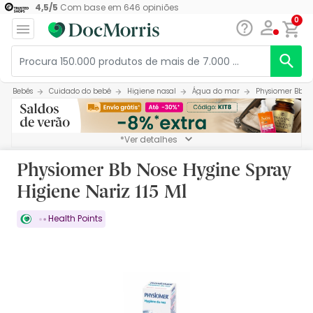
4,5
/
5
Com base em
646
opiniões
0
Bebés
Cuidado do bebé
Higiene nasal
Água do mar
Physiomer Bb No
*Ver detalhes
Physiomer Bb Nose Hygine Spray
Higiene Nariz 115 Ml
Health Points