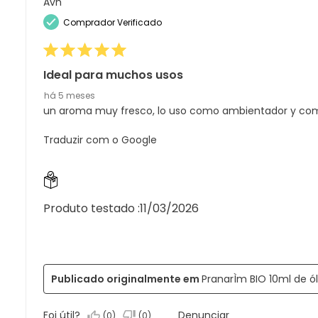
análise
Avh
estrelas.
2
com
Comprador Verificado
estrelas.
1
estrela.
Ideal para muchos usos
há 5 meses
un aroma muy fresco, lo uso como ambientador y com
Traduzir com o Google
Produto testado :
11/03/2026
Publicado originalmente em
PranarÌm BIO 10ml de ó
Foi útil?
Denunciar
(
0
)
(
0
)