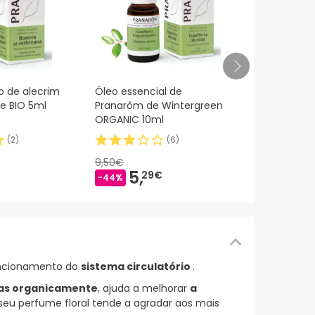
Pranar «m ó
o de alecrim
Óleo essencial de
de cravo de
e BIO 5ml
Pranarôm de Wintergreen
BIO 10ml
ORGANIC 10ml
(
2
)
(
6
)
8,30€
5,
69
9,50€
-31%
5,
€
29€
-44%
uncionamento do
sistema circulatório
.
das organicamente
, ajuda a melhorar
a
seu perfume floral tende a agradar aos mais