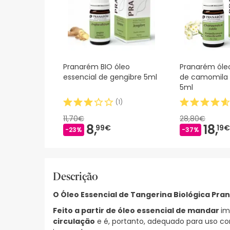
Pranarém BIO óleo
Pranarém óleo
essencial de gengibre 5ml
de camomila
5ml
(
1
)
11,70€
28,80€
8,
18,
99€
19€
-23%
-37%
Descrição
O Óleo Essencial de Tangerina Biológica Pr
Feito a partir de óleo essencial de mandar
im
circulação
e é, portanto, adequado para uso 