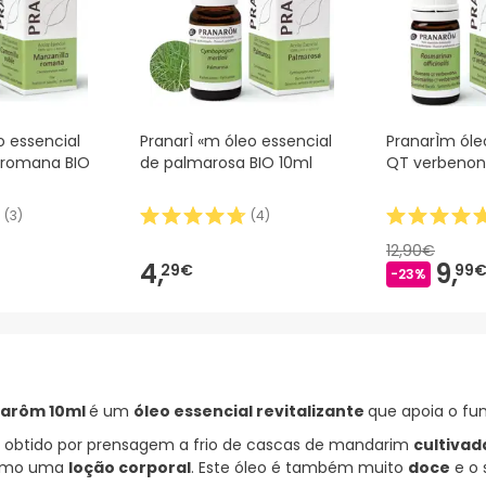
 essencial
PranarÌ «m óleo essencial
PranarÌm óle
 romana BIO
de palmarosa BIO 10ml
QT verbenon
(
3
)
(
4
)
12,90€
4,
9,
29€
99
-23%
anarôm 10ml
é um
óleo essencial revitalizante
que apoia o f
 obtido por prensagem a frio de cascas de mandarim
cultiva
como uma
loção corporal
. Este óleo é também muito
doce
e o 