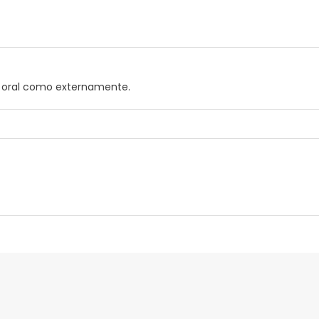
o oral como externamente.
nte
Gestor orçamental
nça para este produto, mas estamos a trabalhar nisso. Reco