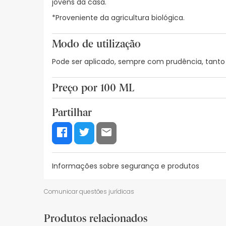
jovens da casa.
*Proveniente da agricultura biológica.
Modo de utilização
Pode ser aplicado, sempre com prudência, tant
Preço por 100 ML
134,07€ / 100 ml
Partilhar
Informações sobre segurança e produtos
Recursos de segurança visual
Dados do fabrica
Comunicar questões jurídicas
Recursos de segurança visual
Produtos relacionados
De momento, não dispomos de imagens de segura