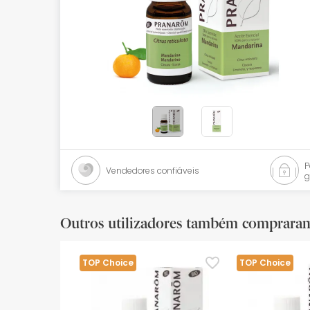
Bebés
Ótica
Ortopedia
Ervanária
Cosmética natural
Promoções
Vendedores confiáveis
g
Marcas
Mais vendidos
Outros utilizadores também comprara
Health points
TOP Choice
TOP Choice
Blog