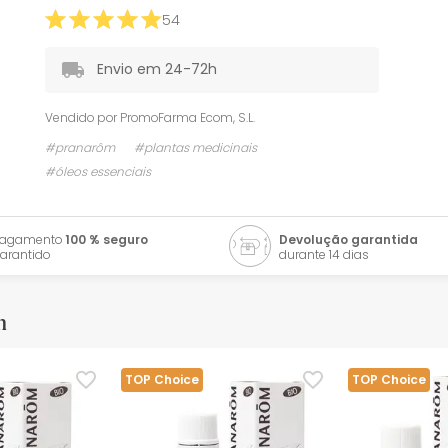
54
Envio em 24-72h
Vendido por
PromoFarma Ecom, S.L.
#pranarôm
#plantas medicinais
#óleos essenciais
Pagamento
100 % seguro
Devolução garantida
arantido
durante 14 dias
m
TOP Choice
TOP Choice