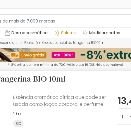
Dermocosmética
Solares
Medicamentos
essenciais
Pranarôm óleo essencial de tangerina BIO 10ml
*-8% extra, compra mínima de 72€. Válido até 16/08. Não acumulável.
tangerina BIO 10ml
Essência aromática cítrica que pode ser
13
usada como loção corporal e perfume
10 ml
BIO