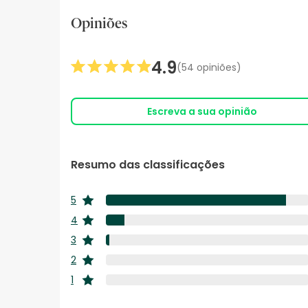
Opiniões
4.9
(54 opiniões)
Escreva a sua opinião
Resumo das classificações
5
estrelas
4
estrelas
3
estrelas
2
estrelas
1
estrelas