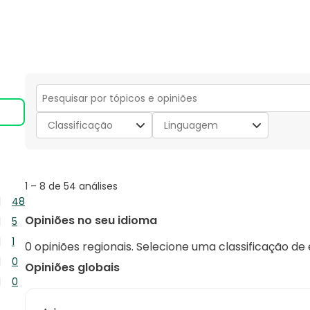
Secção
para
Classificação
Linguagem
pesquisar
tópicos
e
opiniões
1
1
–
8 de 54
análises
to
48
8
48
Opiniões no seu idioma
5
de
análises
5
54
1
com
0 opiniões regionais. Selecione uma classificação de
análises
análises
1
5
0
com
Opiniões globais
análise
estrelas.
0
4
0
com
análise
estrelas.
0
3
com