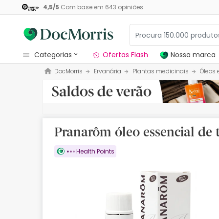
4,5
/
5
Com base em
643
opiniões
categorias
Ofertas Flash
Nossa marca
DocMorris
Ervanária
Plantas medicinais
Óleos 
Dermocosmetica
Nossa marca
Solares
Pranarôm óleo essencial de 
Medicamentos
Health Points
Cosmética
Saúde
Higiene
Dietética