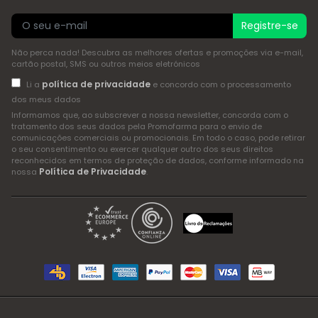
Registre-se
Não perca nada! Descubra as melhores ofertas e promoções via e-mail,
cartão postal, SMS ou outros meios eletrónicos
política de privacidade
Li a
e concordo com o processamento
dos meus dados
Informamos que, ao subscrever a nossa newsletter, concorda com o
tratamento dos seus dados pela Promofarma para o envio de
comunicações comerciais ou promocionais. Em todo o caso, pode retirar
o seu consentimento ou exercer qualquer outro dos seus direitos
reconhecidos em termos de proteção de dados, conforme informado na
Política de Privacidade
nossa
.