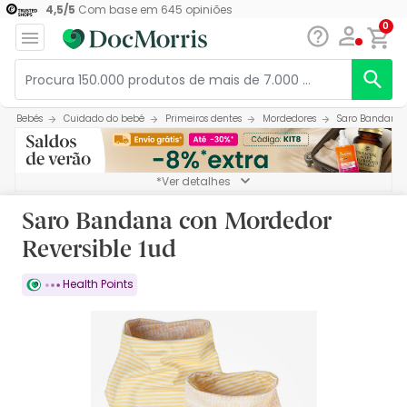
4,5
/
5
Com base em
645
opiniões
0
Bebés
Cuidado do bebé
Primeiros dentes
Mordedores
Saro Bandana c
*Ver detalhes
Saro Bandana con Mordedor
Reversible 1ud
Health Points