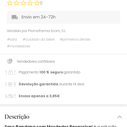
0
Envio em 24-72h
Vendido por
PromoFarma Ecom, S.L.
#saro
#cuidado do bebé
#primeiros dentes
#mordedores
Vendedores confiáveis
Pagamento
100 % seguro
garantido
Devolução garantida
durante 14 dias
Envios apenas a 3,85€
Descrição
Saro Bandana com Mordedor Reversível
é a solução