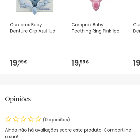
nossos termos e condições
.
Curaprox Baby
Curaprox Baby
Cu
Denture Clip Azul 1ud
Teething Ring Pink 1pc
Den
19,
19,
19
99€
99€
Opiniões
(0 opiniões)
Ainda não há avaliações sobre este produto. Compartilhe
a sua!