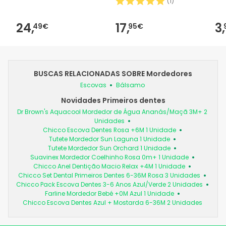
(
1
)
24,
17,
3,
49€
95€
BUSCAS RELACIONADAS SOBRE Mordedores
Escovas
Bálsamo
Novidades Primeiros dentes
Dr Brown's Aquacool Mordedor de Água Ananás/Maçã 3M+ 2
Unidades
Chicco Escova Dentes Rosa +6M 1 Unidade
Tutete Mordedor Sun Laguna 1 Unidade
Tutete Mordedor Sun Orchard 1 Unidade
Suavinex Mordedor Coelhinho Rosa 0m+ 1 Unidade
Chicco Anel Dentição Macio Relax +4M 1 Unidade
Chicco Set Dental Primeiros Dentes 6-36M Rosa 3 Unidades
Chicco Pack Escova Dentes 3-6 Anos Azul/Verde 2 Unidades
Farline Mordedor Bebé +0M Azul 1 Unidade
Chicco Escova Dentes Azul + Mostarda 6-36M 2 Unidades