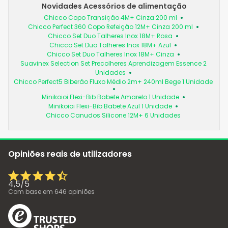
Novidades Acessórios de alimentação
Chicco Copo Transição 4M+ Cinza 200 ml
Chicco Perfect 360 Copo Refeição 12M+ Cinza 200 ml
Chicco Set Duo Talheres Inox 18M+ Rosa
Chicco Set Duo Talheres Inox 18M+ Azul
Chicco Set Duo Talheres Inox 18M+ Cinza
Suavinex Selection Set Precolheres Aprendizagem Essence 2
Unidades
Chicco Perfect5 Biberão Fluxo Médio 2m+ 240ml Bege 1 Unidade
Minikoioi Flexi-Bib Babete Amarelo 1 Unidade
Minikoioi Flexi-Bib Babete Azul 1 Unidade
Chicco Canudos Silicone 12M+ 6 Unidades
Opiniões reais de utilizadores
4,5
/
5
Com base em
646
opiniões