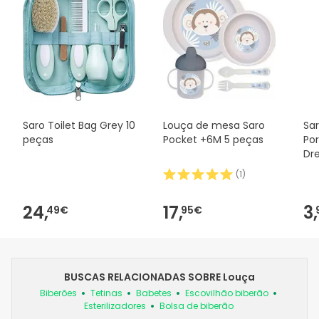
Saro Toilet Bag Grey 10
Louça de mesa Saro
Sar
peças
Pocket +6M 5 peças
Po
Dr
(
1
)
24,
17,
3,
49€
95€
BUSCAS RELACIONADAS SOBRE Louça
Biberões
Tetinas
Babetes
Escovilhão biberão
Esterilizadores
Bolsa de biberão