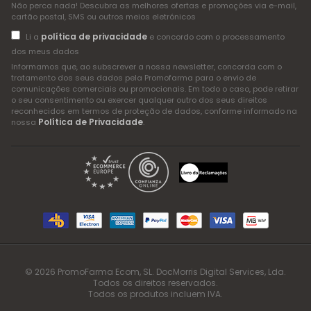
Não perca nada! Descubra as melhores ofertas e promoções via e-mail,
cartão postal, SMS ou outros meios eletrónicos
política de privacidade
Li a
e concordo com o processamento
dos meus dados
Informamos que, ao subscrever a nossa newsletter, concorda com o
tratamento dos seus dados pela Promofarma para o envio de
comunicações comerciais ou promocionais. Em todo o caso, pode retirar
o seu consentimento ou exercer qualquer outro dos seus direitos
reconhecidos em termos de proteção de dados, conforme informado na
Política de Privacidade
nossa
.
© 2026 PromoFarma Ecom, SL. DocMorris Digital Services, Lda.
Todos os direitos reservados.
Todos os produtos incluem IVA.