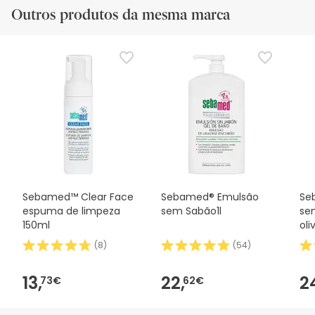
Outros produtos da mesma marca
Sebamed™ Clear Face
Sebamed® Emulsão
Se
espuma de limpeza
sem Sabão1l
se
150ml
oliv
(
8
)
(
54
)
13,
22,
2
73€
62€