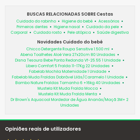
BUSCAS RELACIONADAS SOBRE Cestas
Cuidado do rabinho
Higiene do bebé
Acessórios
Primeiros dentes
Higiene nasal
Cuidado da pele
Corporal
Cuidado rosto
Pele atópica
Saúde digestiva
Novidades Cuidado do bebé
Chicco Detergente Roupa Sensitive 1.500 ml
Abena Toalhetes Aloé Vera 27x20cm 80 Unidades
Disna Tesoura Bebe Ponta Redonda Vf-25.55 1 Unidade
Libero Comfort 5 Fralda 11-17Kg 22 Unidades
Fabelab Mochila Maternidade 1 Unidade
Fabelab Muda Fraldas Dobrável Lilás/Caramelo 1 Unidade
Bambo Nature Fraldas Tamanho 6 +16kg 40 Unidades
Mustela Kit Muda Fralda Mocca
Mustela Kit Muda Fralda Menta
Dr Brown's Aquacool Mordedor de Água Ananás/Maçã 3M+ 2
Unidades
Opiniões reais de utilizadores