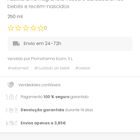
bebés e recém-nascidos
250 ml
0
Envio em 24-72h
Vendido por
PromoFarma Ecom, S.L.
#sebamed
#cuidado do bebé
#cestas
Vendedores confiáveis
Pagamento
100 % seguro
garantido
Devolução garantida
durante 14 dias
Envios apenas a 3,85€