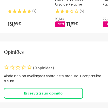
Urso de Peluche
Pac
Co
(
2
)
(
5
)
19,14€
22
19,
11,
58€
99€
-37%
-1
Opiniões
(0 opiniões)
Ainda não há avaliações sobre este produto. Compartilhe
a sua!
Escreva a sua opinião