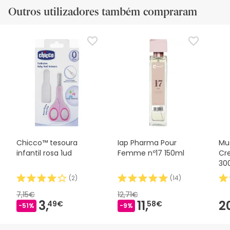
Outros utilizadores também compraram
Chicco™ tesoura
Iap Pharma Pour
Mus
infantil rosa 1ud
Femme nº17 150ml
Cr
30
(
2
)
(
14
)
7,15€
12,71€
3,
11,
2
49€
58€
-51%
-9%