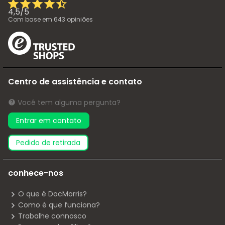
4,5
/
5
Com base em
643
opiniões
Centro de assistência e contato
Você tem alguma pergunta?
Entrar em contato
pedido de retirada
conhece-nos
O que é DocMorris?
Como é que funciona?
Trabalhe connosco