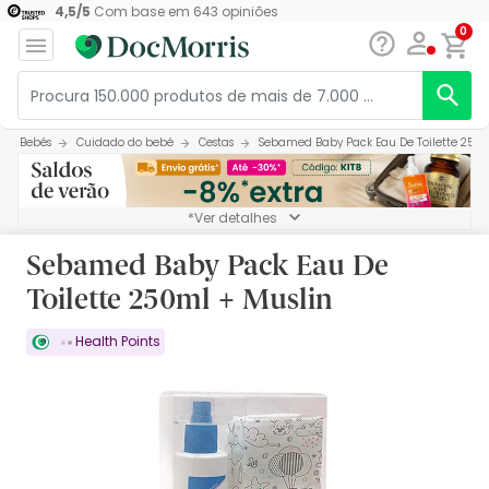
4,5
/
5
Com base em
643
opiniões
0
Bebés
Cuidado do bebé
Cestas
Sebamed Baby Pack Eau De Toilette 250m
*Ver detalhes
Sebamed Baby Pack Eau De
Toilette 250ml + Muslin
Health Points