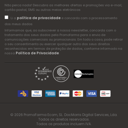
Não perca nada! Descubra as melhores ofertas e promoções via e-mail,
cartão postal, SMS ou outros meios eletrónicos
política de privacidade
Li a
e concordo com o processamento
dos meus dados
Informamos que, ao subscrever a nossa newsletter, concorda com o
tratamento dos seus dados pela Promofarma para o envio de
comunicações comerciais ou promocionais. Em todo o caso, pode retirar
o seu consentimento ou exercer qualquer outro dos seus direitos
reconhecidos em termos de proteção de dados, conforme informado na
Política de Privacidade
nossa
.
© 2026 PromoFarma Ecom, SL. DocMorris Digital Services, Lda.
Todos os direitos reservados.
Todos os produtos incluem IVA.