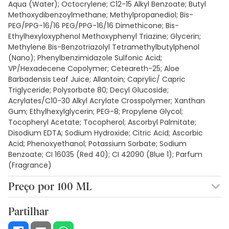
Aqua (Water); Octocrylene; C12-15 Alkyl Benzoate; Butyl
Methoxydibenzoylmethane; Methylpropanediol; Bis-
PEG/PPG-16/16 PEG/PPG-16/16 Dimethicone; Bis-
Ethylhexyloxyphenol Methoxyphenyl Triazine; Glycerin;
Methylene Bis-Benzotriazolyl Tetramethylbutylphenol
(Nano); Phenylbenzimidazole Sulfonic Acid;
VP/Hexadecene Copolymer; Ceteareth-25; Aloe
Barbadensis Leaf Juice; Allantoin; Caprylic/ Capric
Triglyceride; Polysorbate 80; Decyl Glucoside;
Acrylates/C10-30 Alkyl Acrylate Crosspolymer; Xanthan
Gum; Ethylhexylglycerin; PEG-8; Propylene Glycol;
Tocopheryl Acetate; Tocopherol; Ascorbyl Palmitate;
Disodium EDTA; Sodium Hydroxide; Citric Acid; Ascorbic
Acid; Phenoxyethanol; Potassium Sorbate; Sodium
Benzoate; CI 16035 (Red 40); CI 42090 (Blue 1); Parfum
(Fragrance)
Preço por 100 ML
15,45€ / 100 ml
Partilhar