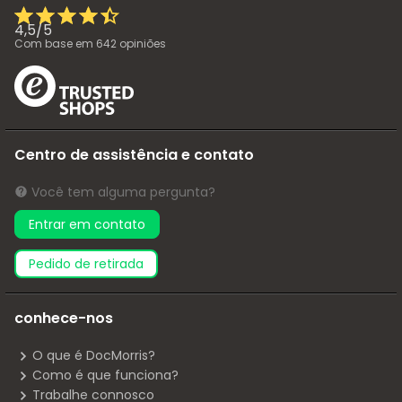
4,5
/
5
Com base em
642
opiniões
Centro de assistência e contato
Você tem alguma pergunta?
Entrar em contato
pedido de retirada
conhece-nos
O que é DocMorris?
Como é que funciona?
Trabalhe connosco