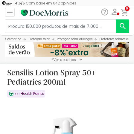
4,5
/
5
Com base em
642
opiniões
0
Cosmética
Proteção solar
Proteção solar crianças
Protetores solares alt
*Ver detalhes
Sensilis Lotion Spray 50+
Pediatrics 200ml
Health Points