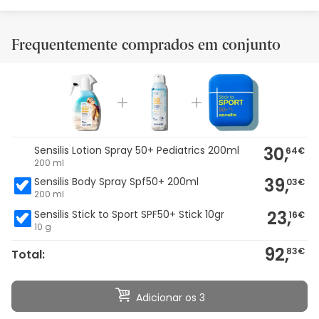
Frequentemente comprados em conjunto
30,
Sensilis Lotion Spray 50+ Pediatrics 200ml
64€
200 ml
39,
Sensilis Body Spray Spf50+ 200ml
03€
200 ml
23,
Sensilis Stick to Sport SPF50+ Stick 10gr
16€
10 g
92,
83€
Total:
Adicionar os 3