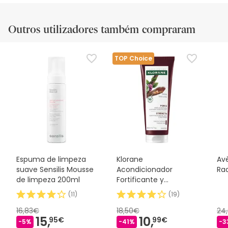
Outros utilizadores também compraram
TOP Choice
Espuma de limpeza
Klorane
Avè
suave Sensilis Mousse
Acondicionador
Ra
de limpeza 200ml
Fortificante y
Estimulante a la
(
11
)
(
19
)
Quinina 200ml
16,83€
18,50€
24
15,
10,
95€
99€
-5%
-41%
-3