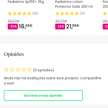
Pediatrics Spf50+ 25g
Pediatrics Lotion
Ped
Protector Solar 200 ml
20
(
36
)
(
16
)
25,67€
30,77€
28
16,
21,
69€
99€
-35%
-29%
-2
Opiniões
(0 opiniões)
Ainda não há avaliações sobre este produto. Compartilhe
a sua!
Escreva a sua opinião