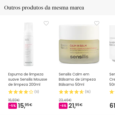
Outros produtos da mesma marca
Espuma de limpeza
Sensilis Calm em
Sen
suave Sensilis Mousse
Bálsamo de Limpeza
Cr
de limpeza 200ml
Bálsamo 50ml
50
(
11
)
(
15
)
16,83€
23,46€
15,
21,
61
95€
95€
-5%
-6%