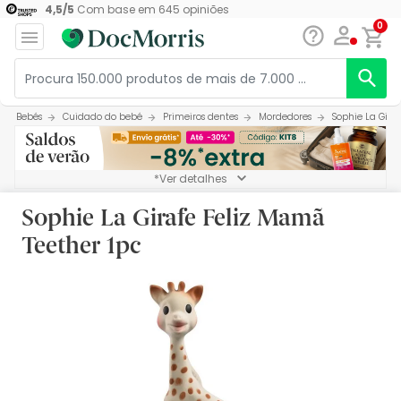
4,5
/
5
Com base em
645
opiniões
0
Bebés
Cuidado do bebé
Primeiros dentes
Mordedores
Sophie La Gira
*Ver detalhes
Sophie La Girafe Feliz Mamã
Teether 1pc