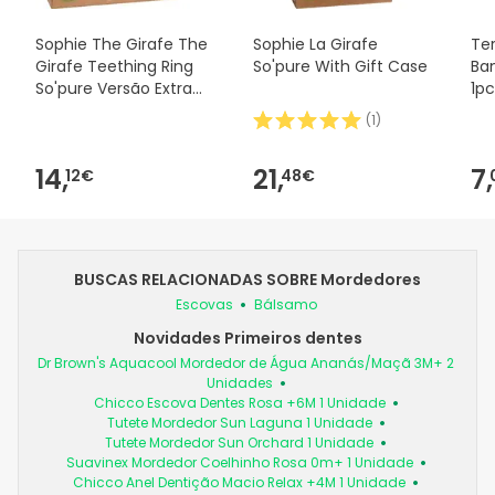
Sophie The Girafe The
Sophie La Girafe
Te
Girafe Teething Ring
So'pure With Gift Case
Ban
So'pure Versão Extra
1pc
Bland
(
1
)
14,
21,
7,
12€
48€
BUSCAS RELACIONADAS SOBRE Mordedores
Escovas
Bálsamo
Novidades Primeiros dentes
Dr Brown's Aquacool Mordedor de Água Ananás/Maçã 3M+ 2
Unidades
Chicco Escova Dentes Rosa +6M 1 Unidade
Tutete Mordedor Sun Laguna 1 Unidade
Tutete Mordedor Sun Orchard 1 Unidade
Suavinex Mordedor Coelhinho Rosa 0m+ 1 Unidade
Chicco Anel Dentição Macio Relax +4M 1 Unidade