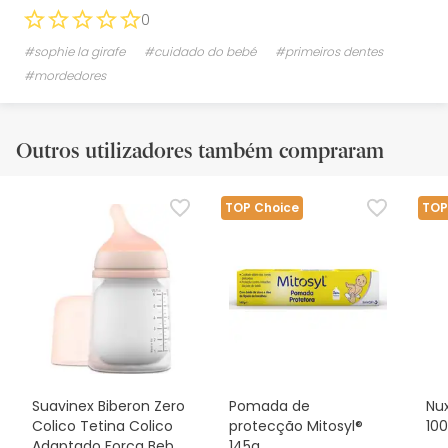
0
#sophie la girafe
#cuidado do bebé
#primeiros dentes
#mordedores
Outros utilizadores também compraram
TOP Choice
TOP
Suavinex Biberon Zero
Pomada de
Nux
Colico Tetina Colico
protecção Mitosyl®
10
Adaptado Força Bebé
145g