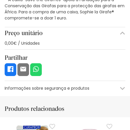
Conservação das Girafas para a protecção das girafas em
África. Para a compra de uma caixa, Sophie la Girafe®
compromete-se a doar 1 euro.
Preço unitário
0,00€ / Unidades
Partilhar
Informações sobre segurança e produtos
Recursos de segurança visual
Dados do fabricante
Gestor o
Produtos relacionados
Recursos de segurança visual
De momento, não dispomos de imagens de segurança
para este produto, mas estamos a trabalhar nisso.