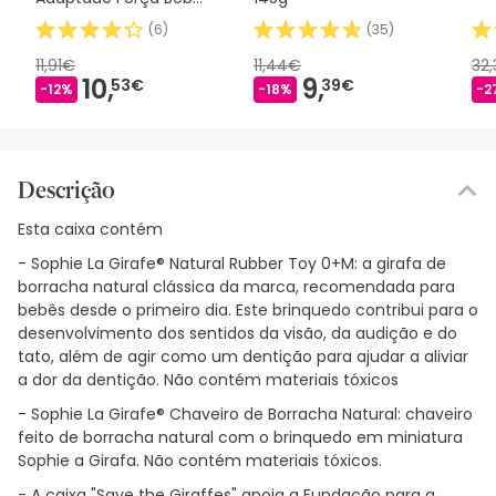
180ml
(
6
)
(
35
)
11,91€
11,44€
32
10,
9,
53€
39€
-12%
-18%
-2
Descrição
Esta caixa contém
- Sophie La Girafe® Natural Rubber Toy 0+M: a girafa de
borracha natural clássica da marca, recomendada para
bebês desde o primeiro dia. Este brinquedo contribui para o
desenvolvimento dos sentidos da visão, da audição e do
tato, além de agir como um dentição para ajudar a aliviar
a dor da dentição. Não contém materiais tóxicos
- Sophie La Girafe® Chaveiro de Borracha Natural: chaveiro
feito de borracha natural com o brinquedo em miniatura
Sophie a Girafa. Não contém materiais tóxicos.
- A caixa "Save the Giraffes" apoia a Fundação para a