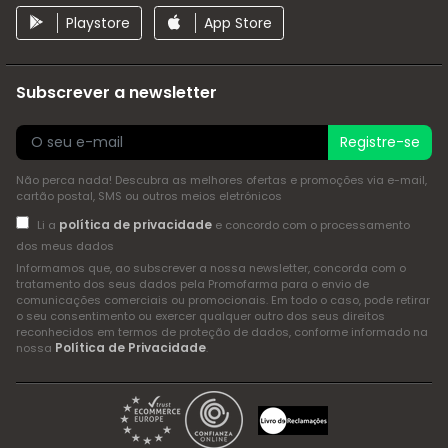
Playstore
App Store
Subscrever a newsletter
Registre-se
Não perca nada! Descubra as melhores ofertas e promoções via e-mail,
cartão postal, SMS ou outros meios eletrónicos
política de privacidade
Li a
e concordo com o processamento
dos meus dados
Informamos que, ao subscrever a nossa newsletter, concorda com o
tratamento dos seus dados pela Promofarma para o envio de
comunicações comerciais ou promocionais. Em todo o caso, pode retirar
o seu consentimento ou exercer qualquer outro dos seus direitos
reconhecidos em termos de proteção de dados, conforme informado na
Política de Privacidade
nossa
.