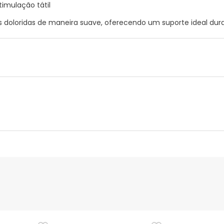
timulação tátil
as doloridas de maneira suave, oferecendo um suporte ideal dur
nte
Gestor orçamental
nça para este produto, mas estamos a trabalhar nisso. Reco
ias as informações de segurança que acompanham o produto ant
 Além disso, se desejares, também podes devolver o produto s