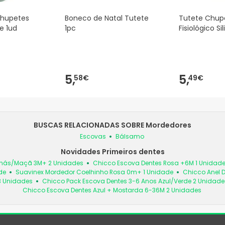
chupetes
Boneco de Natal Tutete
Tutete Chup
e 1ud
1pc
Fisiológico Si
5,
5,
58€
49€
BUSCAS RELACIONADAS SOBRE Mordedores
Escovas
Bálsamo
Novidades Primeiros dentes
anás/Maçã 3M+ 2 Unidades
Chicco Escova Dentes Rosa +6M 1 Unidad
de
Suavinex Mordedor Coelhinho Rosa 0m+ 1 Unidade
Chicco Anel 
 3 Unidades
Chicco Pack Escova Dentes 3-6 Anos Azul/Verde 2 Unidade
Chicco Escova Dentes Azul + Mostarda 6-36M 2 Unidades