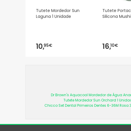
Tutete Mordedor Sun
Tutete Porta
Laguna 1 Unidade
Silicona Mushi
10,
16,
95€
10€
Dr Brown's Aquacool Mordedor de Água An
Tutete Mordedor Sun Orchard 1 Unida
Chicco Set Dental Primeiros Dentes 6-36M Rosa