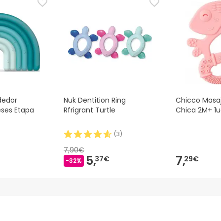
dedor
Nuk Dentition Ring
Chicco Masa
eses Etapa
Rfrigrant Turtle
Chica 2M+ 1
(
3
)
7,90€
5,
7,
37€
29€
-32%