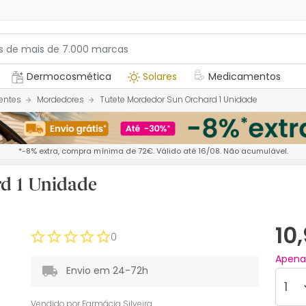
Dermocosmética
Solares
Medicamentos
dentes
Mordedores
Tutete Mordedor Sun Orchard 1 Unidade
*-8% extra, compra mínima de 72€. Válido até 16/08. Não acumulável.
d 1 Unidade
10
0
Apen
Envio em 24-72h
Vendido por
Farmácia Silveira