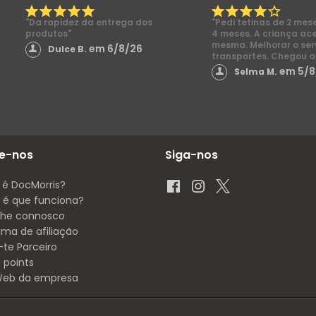
"Da rapidez da entrega dos
"Pedi tetinas de 2 mes
produtos"
4 meses. A criança ac
mesma. Melhorar o ser
em 6/8/26
Dulce B.
transportes. Chegou a
em 5/8
Selma M.
e-nos
Siga-nos
 é DocMorris?
é que funciona?
lhe connosco
ama de afiliação
-te Parceiro
 points
 Web da empresa