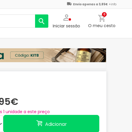
Envio apenas a 3,85€
+info
0
O meu cesto
Iniciar sessão
,95€
as
1
unidade a este preço
Adicionar