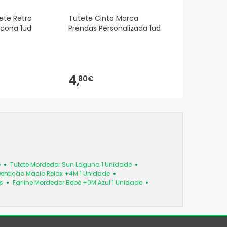
ete Retro
Tutete Cinta Marca
licona 1ud
Prendas Personalizada 1ud
4,
80€
e
Tutete Mordedor Sun Laguna 1 Unidade
Dentição Macio Relax +4M 1 Unidade
s
Farline Mordedor Bebé +0M Azul 1 Unidade