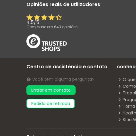
Opiniões reais de utilizadores
4,5
/
5
Com base em
643
opiniões
Centro de assistência e contato
conhec
Você tem alguma pergunta?
O que
Como 
Entrar em contato
Traba
Progr
pedido de retirada
Torna
Health
Sítio