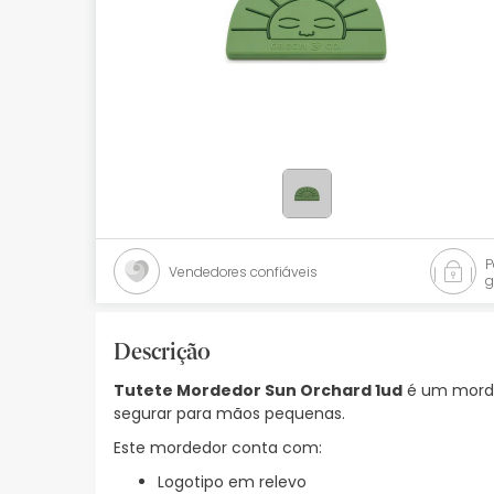
Bebés
Ótica
Ortopedia
Ervanária
Cosmética natural
Promoções
Vendedores confiáveis
g
Marcas
Mais vendidos
Descrição
Tutete Mordedor Sun Orchard 1ud
é um morde
Health points
segurar para mãos pequenas.
Blog
Este mordedor conta com:
Logotipo em relevo