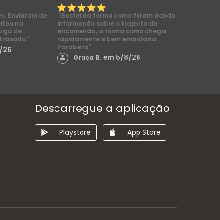
es. Enviaram de
"Gostei da forma como foram dando
eitou na
informação sobre o trajecto da
viço de
encomenda, a forma como chegoi
trasado."
rapidamente e bem embalada.
Parabens"
/26
em 5/8/26
Graça B.
Descarregue a aplicação
Playstore
App Store