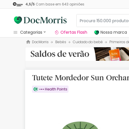
4,5
/
5
Com base em
643
opiniões
categorias
Ofertas Flash
Nossa marca
DocMorris
Bebés
Cuidado do bebé
Primeiros 
Dermocosmetica
Nossa marca
Solares
Tutete Mordedor Sun Orchar
Medicamentos
Health Points
Cosmética
Saúde
Higiene
Dietética