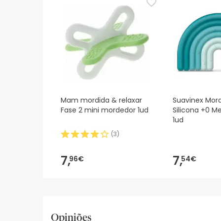
Mam mordida & relaxar
Suavinex Mor
Fase 2 mini mordedor 1ud
Silicona +0 M
1ud
(
3
)
7,
7,
96€
54€
Opiniões