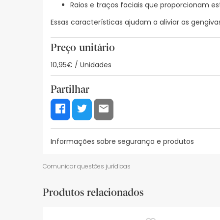
Raios e traços faciais que proporcionam es
Essas características ajudam a aliviar as gengiv
Preço unitário
10,95€ / Unidades
Partilhar
Informações sobre segurança e produtos
Recursos de segurança visual
Dados do fabrica
Comunicar questões jurídicas
Recursos de segurança visual
Produtos relacionados
De momento, não dispomos de imagens de segura
actualizações. Entretanto, recomendamos que le
sobre segurança, não hesites em contactar-nos.