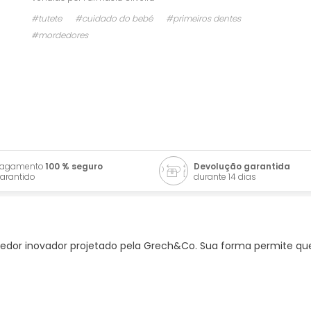
#tutete
#cuidado do bebé
#primeiros dentes
#mordedores
Pagamento
100 % seguro
Devolução garantida
arantido
durante 14 dias
dor inovador projetado pela Grech&Co. Sua forma permite que