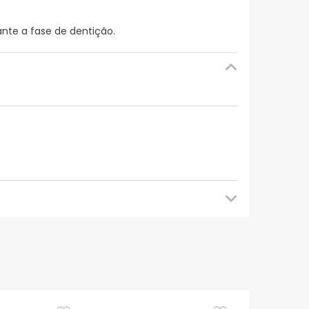
ante a fase de dentição.
mendamos que voltes mais tarde para veres as
es de o utilizares. Se tiveres alguma dúvida
eguindo os
nossos termos e condições
.