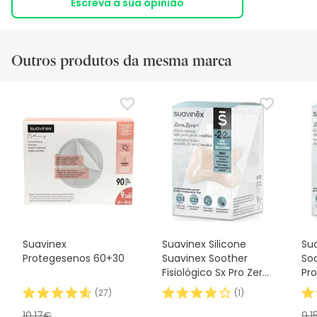
Escreva a sua opinião
Outros produtos da mesma marca
Suavinex
Suavinex Silicone
Sua
Protegesenos 60+30
Suavinex Soother
Soo
Fisiológico Sx Pro Zero
Pro
2m 1 peça
(
27
)
(
1
)
10,17€
9,1