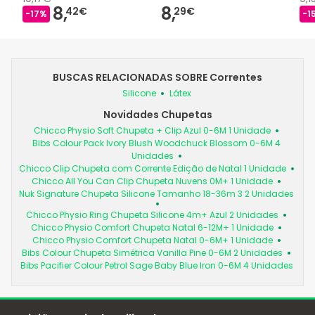
8,
8,
42€
29€
-17%
-1
BUSCAS RELACIONADAS SOBRE Correntes
Silicone
Látex
Novidades Chupetas
Chicco Physio Soft Chupeta + Clip Azul 0-6M 1 Unidade
Bibs Colour Pack Ivory Blush Woodchuck Blossom 0-6M 4
Unidades
Chicco Clip Chupeta com Corrente Edição de Natal 1 Unidade
Chicco All You Can Clip Chupeta Nuvens 0M+ 1 Unidade
Nuk Signature Chupeta Silicone Tamanho 18-36m 3 2 Unidades
Chicco Physio Ring Chupeta Silicone 4m+ Azul 2 Unidades
Chicco Physio Comfort Chupeta Natal 6-12M+ 1 Unidade
Chicco Physio Comfort Chupeta Natal 0-6M+ 1 Unidade
Bibs Colour Chupeta Simétrica Vanilla Pine 0-6M 2 Unidades
Bibs Pacifier Colour Petrol Sage Baby Blue Iron 0-6M 4 Unidades