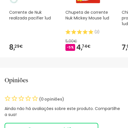
Corrente de Nuk
Chupeta de corrente
Chi
realizada pacifier 1ud
Nuk Mickey Mouse 1ud
pr
1ud
(
2
)
5,00€
8,
4,
7,
29€
74€
-5%
Opiniões
(0 opiniões)
Ainda não há avaliações sobre este produto. Compartilhe
a sua!