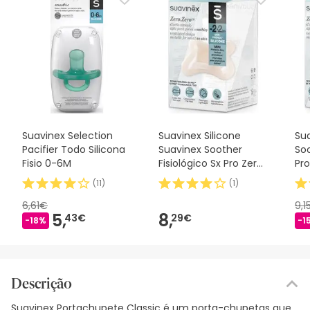
Suavinex Selection
Suavinex Silicone
Sua
Pacifier Todo Silicona
Suavinex Soother
Soo
Fisio 0-6M
Fisiológico Sx Pro Zero
Pro
2m 1 peça
(
11
)
(
1
)
6,61€
9,1
5,
8,
43€
29€
-18%
-1
Descrição
Suavinex Portachupete Classic é um porta-chupetas que