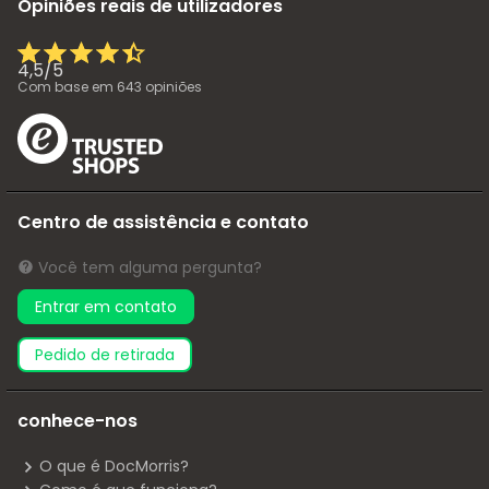
Opiniões reais de utilizadores
4,5
/
5
Com base em
643
opiniões
Centro de assistência e contato
Você tem alguma pergunta?
Entrar em contato
pedido de retirada
conhece-nos
O que é DocMorris?