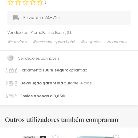
0
Envio em 24-72h
Vendido por
PromoFarma Ecom, S.L.
#suavinex
#acessórios para bebé
#chupetas
#correntes
Vendedores confiáveis
Pagamento
100 % seguro
garantido
Devolução garantida
durante 14 dias
Envios apenas a 3,85€
Outros utilizadores também compraram