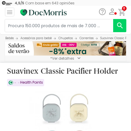
4,5
/
5
Com base em
643
opiniões
0
Bebés
Acessórios para bebé
Chupetas
Correntes
Suavinex Classic Paci
*Ver detalhes
Suavinex Classic Pacifier Holder
Health Points