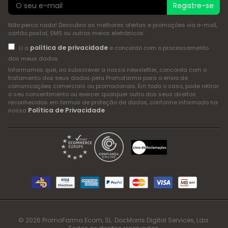
Registre-se
Não perca nada! Descubra as melhores ofertas e promoções via e-mail,
cartão postal, SMS ou outros meios eletrónicos
política de privacidade
Li a
e concordo com o processamento
dos meus dados
Informamos que, ao subscrever a nossa newsletter, concorda com o
tratamento dos seus dados pela Promofarma para o envio de
comunicações comerciais ou promocionais. Em todo o caso, pode retirar
o seu consentimento ou exercer qualquer outro dos seus direitos
reconhecidos em termos de proteção de dados, conforme informado na
Política de Privacidade
nossa
.
© 2026 PromoFarma Ecom, SL. DocMorris Digital Services, Lda.