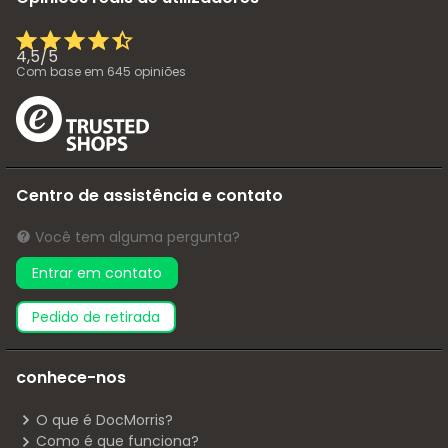
4,5
/
5
Com base em
645
opiniões
Centro de assistência e contato
Você tem alguma pergunta?
Entrar em contato
pedido de retirada
conhece-nos
O que é DocMorris?
Como é que funciona?