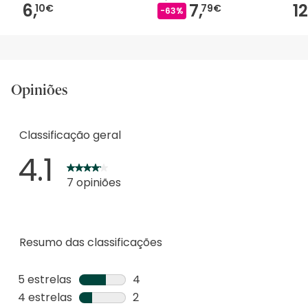
6,
7,
12
10€
79€
-63%
Opiniões
Classificação geral
4.1
7 opiniões
Resumo das classificações
5 estrelas
estrelas
4
4
4 estrelas
estrelas
2