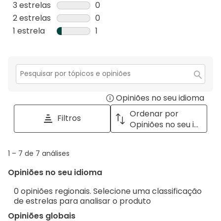
análises
2
3 estrelas
estrelas
0
com
análises
0
2 estrelas
estrelas
0
5
com
análise
0
1 estrela
estrelas
1
estrelas.
4
com
análise
1
estrelas.
3
com
análise
estrelas.
2
com
estrelas.
1
Secção
para
estrela.
Opiniões no seu idioma
Disp
pesquisar
tópicos
a
Ordenar por
Filtros
e
pop
Opiniões no seu idioma
opiniões
with
info
1
1
–
7 de 7
análises
abou
to
Regi
Opiniões no seu idioma
7
Sort.
de
0 opiniões regionais. Selecione uma classificação
7
de estrelas para analisar o produto
análises
Opiniões globais