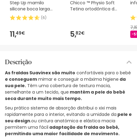
Step Up mamilo
Chicco ™ Physio Soft
inf
silicone boca larga
Tetina ortodôntica de
fluxo normal 150ml 1ud
silicone 1ud
(
6
)
7,1
11,
5,
49€
82€
-5
Descrição
As fraldas Suavinex são muito
confortáveis para o bebé
e conseguem
mimar e conseguir a máxima higiene
da
sua pele.
Têm uma cobertura de textura macia,
semelhante a um tecido, que
mantém a pele do bebé
seca durante muito mais tempo.
Seu prático sistema de absorção distribui o xixi mais
rapidamente para o interior, evitando a umidade da
pele e
seu design
.ou cintura anatómica e elástica macia
permitem uma fácil
adaptação da fralda ao bebé,
permitindo uma maior facilidade de movimento.