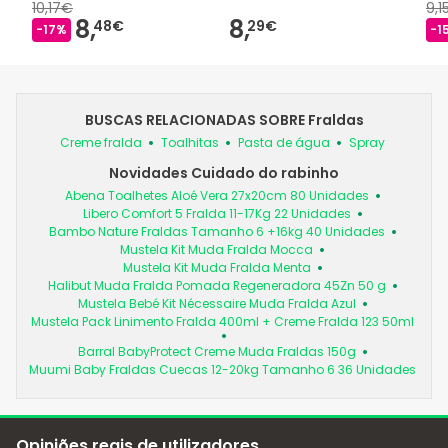
10,17€
9,1
8,
8,
48€
29€
-17%
-1
BUSCAS RELACIONADAS SOBRE Fraldas
Creme fralda
Toalhitas
Pasta de água
Spray
Novidades Cuidado do rabinho
Abena Toalhetes Aloé Vera 27x20cm 80 Unidades
Libero Comfort 5 Fralda 11-17Kg 22 Unidades
Bambo Nature Fraldas Tamanho 6 +16kg 40 Unidades
Mustela Kit Muda Fralda Mocca
Mustela Kit Muda Fralda Menta
Halibut Muda Fralda Pomada Regeneradora 45Zn 50 g
Mustela Bebé Kit Nécessaire Muda Fralda Azul
Mustela Pack Linimento Fralda 400ml + Creme Fralda 123 50ml
Barral BabyProtect Creme Muda Fraldas 150g
Muumi Baby Fraldas Cuecas 12-20kg Tamanho 6 36 Unidades
Opiniões reais de utilizadores