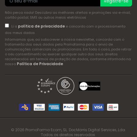
Registre-se
Não perca nada! Descubra as melhores ofertas e promoções via e-mail,
cartão postal, SMS ou outros meios eletrónicos
política de privacidade
Li a
e concordo com o processamento
dos meus dados
Informamos que, ao subscrever a nossa newsletter, concorda com o
tratamento dos seus dados pela Promofarma para o envio de
comunicações comerciais ou promocionais. Em todo o caso, pode retirar
o seu consentimento ou exercer qualquer outro dos seus direitos
reconhecidos em termos de proteção de dados, conforme informado na
Política de Privacidade
nossa
.
© 2026 PromoFarma Ecom, SL. DocMorris Digital Services, Lda.
Todos os direitos reservados.