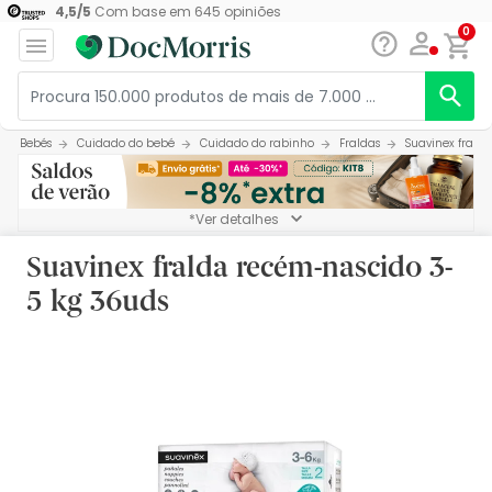
4,5
/
5
Com base em
645
opiniões
0
Bebés
Cuidado do bebé
Cuidado do rabinho
Fraldas
Suavinex frald
*Ver detalhes
Suavinex fralda recém-nascido 3-
5 kg 36uds