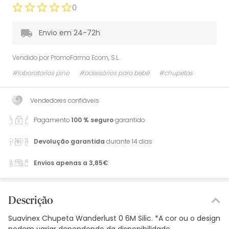
0
Envio em 24-72h
Vendido por
PromoFarma Ecom, S.L.
#laboratorios pino
#acessórios para bebé
#chupetas
Vendedores confiáveis
Pagamento
100 % seguro
garantido
Devolução garantida
durante 14 dias
Envios apenas a 3,85€
Descrição
Suavinex Chupeta Wanderlust 0 6M Silic. *A cor ou o design
podem variar dependendo da disponibilidade.