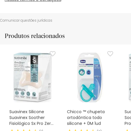
Comunicar questões jurídicas
Produtos relacionados
Suavinex Silicone
Chicco ™ chupeta
Sua
Suavinex Soother
ortodôntica todo
Soo
Fisiológico Sx Pro Zero
silicone + 0M 1ud
Pro
2m 1 peça