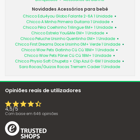
Novidades Acessórios para bebé
Chicco Edu4you Globo Falante 2-6A 1 Unidade
Chicco A Minha Primeira Guitarra 1 Unidade
Chicco Pêra Coelhinho Trilingue 6M+ 1 Unidade
Chicco Estrela You&Me 0M+ 1 Unidade
Chicco Peluche Ursinho Quentinho 0M+ 1 Unidade
Chicco First Dreams Doce Ursinho 0M+ Verde 1 Unidade
Chicco Wow Pets Gatinho Cú Cú 18M+ 1 Unidade
Chicco Wow Pets Pónei Cú Cú 18M+ 1 Unidade
Chicco Physio Soft Chupeta + Clip Azul 0-6M 1 Unidade
Saro Rocas/Guizos Rocas Tremem Cadeir 1 Unidade
Opiniões reais de utilizadores
4,5
/
5
Com base em
646
opiniões