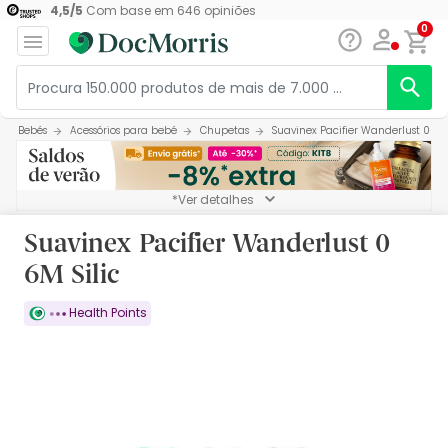
4,5
/
5
Com base em
646
opiniões
0
Bebés
Acessórios para bebé
Chupetas
Suavinex Pacifier Wanderlust 0 6M 
*Ver detalhes
Suavinex Pacifier Wanderlust 0
6M Silic
Health Points