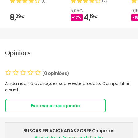
(
1
)
(
2
)
5,05€
9,1
8,
4,
29€
19€
-17%
-1
Opiniões
(0 opiniões)
Ainda não há avaliações sobre este produto. Compartilhe
a sua!
Escreva a sua opinião
BUSCAS RELACIONADAS SOBRE Chupetas
Brinquedos
Acessórios de banho