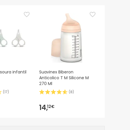
oura infantil
Suavinex Biberon
Anticolico T M Silicone M
270 Ml
(
17
)
(
8
)
14,
12€