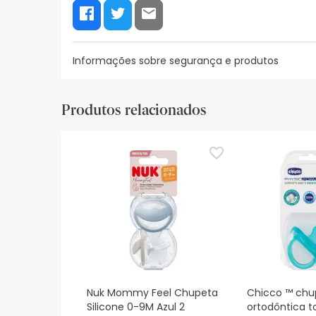
Informações sobre segurança e produtos
Recursos de segurança visual
Dados do fabrica
Produtos relacionados
Recursos de segurança visual
De momento, não dispomos de imagens de segura
actualizações. Entretanto, recomendamos que le
sobre segurança, não hesites em contactar-nos.
Nuk Mommy Feel Chupeta
Chicco ™ chu
Silicone 0-9M Azul 2
ortodôntica t