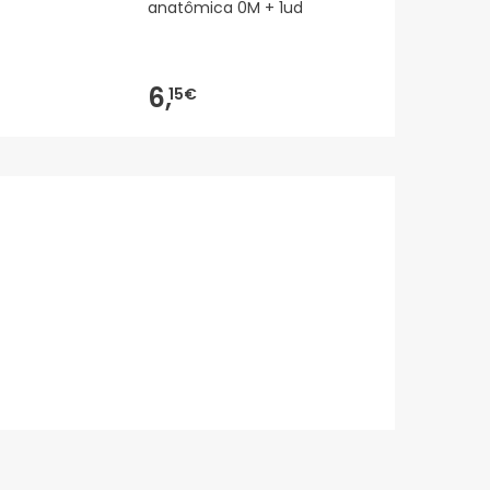
anatômica 0M + 1ud
7,65€
6,
6,
15€
99
-9%