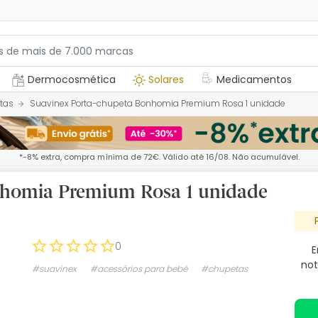
Dermocosmética
Solares
Medicamentos
tas
Suavinex Porta-chupeta Bonhomia Premium Rosa 1 unidade
*-8% extra, compra mínima de 72€. Válido até 16/08. Não acumulável.
nhomia Premium Rosa 1 unidade
0
E
not
#suavinex
#acessórios para bebé
#chupetas