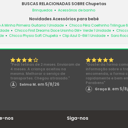
BUSCAS RELACIONADAS SOBRE Chupetas
Brinquedos
Acessórios de banho
Novidades Acessórios para bebé
 A Minha Primeira Guitarra 1 Unidade
Chicco Pêra Coelhinho Trilingue 
idade
Chicco First Dreams Doce Ursinho 0M+ Verde 1 Unidade
Chicco
de
Chicco Physio Soft Chupeta + Clip Azul 0-6M 1 Unidade
Saro Roc
"Pedi tetinas de 2 meses. Enviaram de
"Gostei da forma com
4 meses. A criança aceitou na
informação sobre o tr
mesma. Melhorar o serviço de
encomenda, a forma 
transportes. Chegou atrasado."
rapidamente e bem e
Parabens"
em 5/8/26
Selma M.
em 5/8
Graça B.
e-nos
Siga-nos