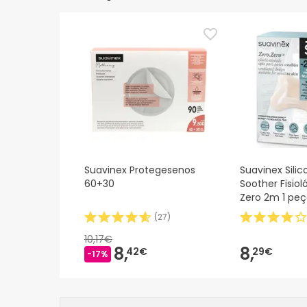
Suavinex Protegesenos
Suavinex Sili
60+30
Soother Fisiol
Zero 2m 1 pe
(
27
)
10,17€
8,
8,
42€
29€
-17%