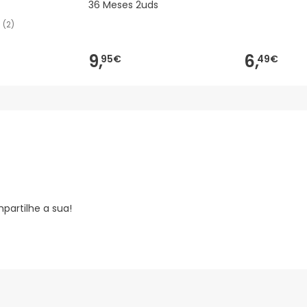
36 Meses 2uds
(
2
)
9,
6,
95€
49€
partilhe a sua!