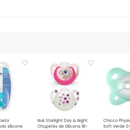
nte
Gestor orçamental
nça para este produto, mas estamos a trabalhar nisso. Reco
ias as informações de segurança que acompanham o produto ant
 Além disso, se desejares, também podes devolver o produto s
peta
Nuk Starlight Day & Night
Chicco Phys
odo silicone
Chupetes de Silicona 18-
Soft Verde 0