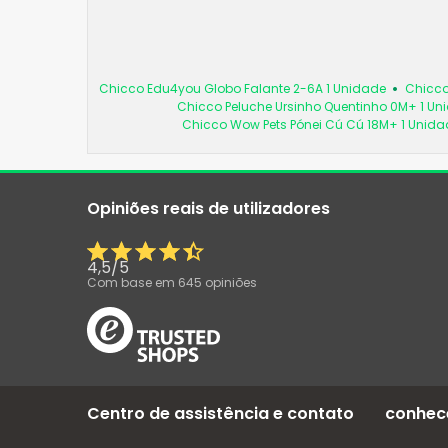
Chicco Edu4you Globo Falante 2-6A 1 Unidade
Chicco
Chicco Peluche Ursinho Quentinho 0M+ 1 Un
Chicco Wow Pets Pónei Cú Cú 18M+ 1 Unida
Opiniões reais de utilizadores
4,5
/
5
Com base em
645
opiniões
Centro de assistência e contato
conhec