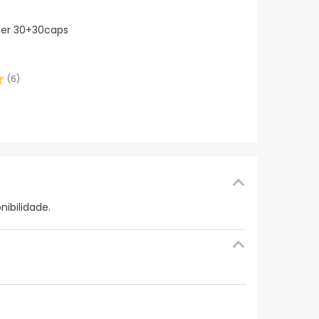
ter 30+30caps
(
6
)
ibilidade.