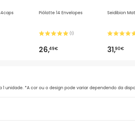
24caps
Piólatte 14 Envelopes
Seidibion Ma
(
1
)
26,
31,
49€
90€
 unidade. *A cor ou o design pode variar dependendo da dispon