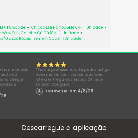
6M+ 1 Unidade
Chicco Estrela You&Me 0M+ 1 Unidade
 Wow Pets Gatinho Cú Cú 18M+ 1 Unidade
as/Guizos Rocas Tremem Cadeir 1 Unidade
o foram dando
"Foram profissionais. Eu pedi o artigo
ajecto da
vocês enviaram , correu tudo bem
como chegoi
até á entrega do mesmo. Ótimo e
mbalada.
rápido. Obrigada "
em 4/8/26
Carmen M.
/26
Descarregue a aplicação