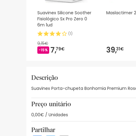
Suavinex Silicone Soother
Maslactimer 
Fisiológico Sx Pro Zero 0
6m 1ud
(
1
)
9,15€
7,
39,
79€
31€
-15%
Descrição
Suavinex Porta-chupeta Bonhomia Premium Rosa 1
Preço unitário
0,00€ / Unidades
Partilhar