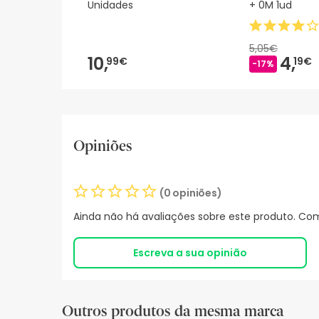
Unidades
+ 0M 1ud
5,05€
10,
4,
99€
19€
-17%
Opiniões
(0 opiniões)
Ainda não há avaliações sobre este produto. Com
Escreva a sua opinião
Outros produtos da mesma marca