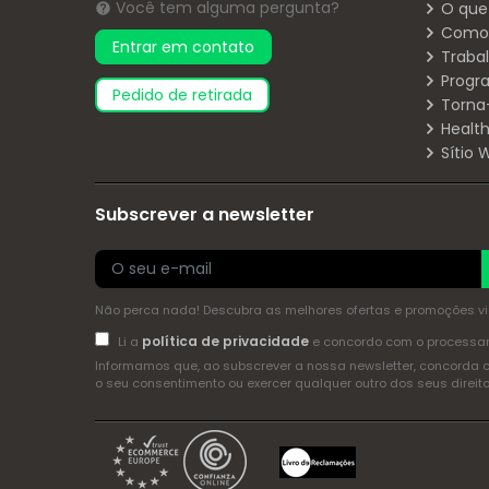
Você tem alguma pergunta?
O que
Como 
Entrar em contato
Traba
Progr
pedido de retirada
Torna
Health
Sítio
Subscrever a newsletter
Não perca nada! Descubra as melhores ofertas e promoções via 
política de privacidade
Li a
e concordo com o process
Informamos que, ao subscrever a nossa newsletter, concorda 
o seu consentimento ou exercer qualquer outro dos seus dire