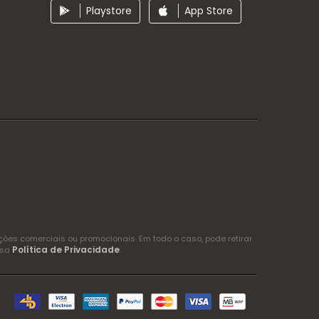
Playstore
App Store
es comerciais ou promocionais. Em todo o caso, pode retirar
Política de Privacidade
ssa
.