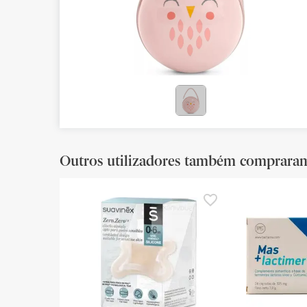
Bebés
Ótica
Ortopedia
Ervanária
Cosmética natural
Outros utilizadores também comprara
Promoções
Marcas
Mais vendidos
Health points
Blog