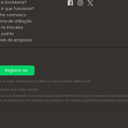
 é DocMorris?
é que funciona?
lhe connosco
ama de afiliação
-te Parceiro
 points
 Web da empresa
Registre-se
e-mail, cartão postal, SMS ou outros meios eletrónicos
amento dos meus dados
com o tratamento dos seus dados pela Promofarma para o envio de comunicaçõ
itos reconhecidos em termos de proteção de dados, conforme informado na no