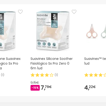
cone Suavinex
Suavinex Silicone Soother
Suavinex™ tes
ógico Sx Pro
Fisiológico Sx Pro Zero 0
1ud
ça
6m 1ud
(
1
)
(
1
)
9,15€
7,
4,
79€
22€
-15%