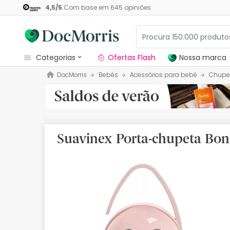
4,5
/
5
Com base em
645
opiniões
categorias
Ofertas Flash
Nossa marca
DocMorris
Bebés
Acessórios para bebé
Chupe
Dermocosmetica
Nossa marca
Solares
Suavinex Porta-chupeta Bo
Medicamentos
Cosmética
Saúde
Higiene
Dietética